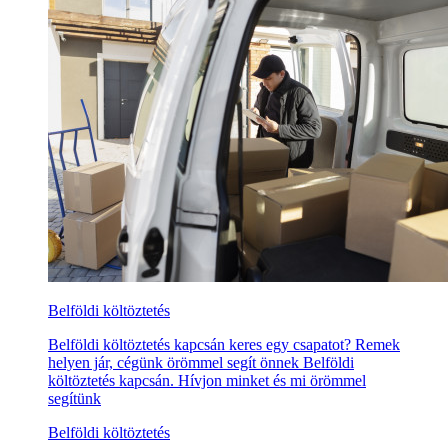
Belföldi költöztetés
Belföldi költöztetés kapcsán keres egy csapatot? Remek
helyen jár, cégünk örömmel segít önnek Belföldi
költöztetés kapcsán. Hívjon minket és mi örömmel
segítünk
Belföldi költöztetés