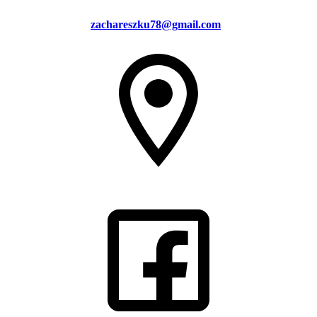
zachareszku78@gmail.com