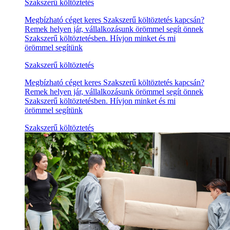
Szakszerű költöztetés
Megbízható céget keres Szakszerű költöztetés kapcsán?
Remek helyen jár, vállalkozásunk örömmel segít önnek
Szakszerű költöztetésben. Hívjon minket és mi
örömmel segítünk
Szakszerű költöztetés
Megbízható céget keres Szakszerű költöztetés kapcsán?
Remek helyen jár, vállalkozásunk örömmel segít önnek
Szakszerű költöztetésben. Hívjon minket és mi
örömmel segítünk
Szakszerű költöztetés