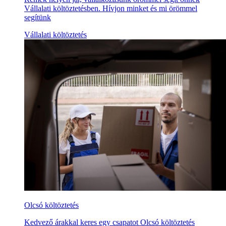
Vállalati költöztetésben. Hívjon minket és mi örömmel
segítünk
Vállalati költöztetés
Olcsó költöztetés
Kedvező árakkal keres egy csapatot Olcsó költöztetés