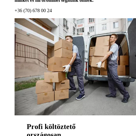
minket és mi örömmel segítünk önnek.
+36 (70) 678 00 24
Profi költöztető
országosan