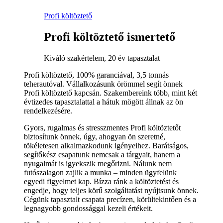
Profi költöztető
Profi költöztető ismertető
Kiváló szakértelem, 20 év tapasztalat
Profi költöztető, 100% garanciával, 3,5 tonnás
teherautóval. Vállalkozásunk örömmel segít önnek
Profi költöztető kapcsán. Szakembereink több, mint két
évtizedes tapasztalattal a hátuk mögött állnak az ön
rendelkezésére.
Gyors, rugalmas és stresszmentes Profi költöztetőt
biztosítunk önnek, úgy, ahogyan ön szeretné,
tökéletesen alkalmazkodunk igényeihez. Barátságos,
segítőkész csapatunk nemcsak a tárgyait, hanem a
nyugalmát is igyekszik megőrizni. Nálunk nem
futószalagon zajlik a munka – minden ügyfelünk
egyedi figyelmet kap. Bízza ránk a költöztetést és
engedje, hogy teljes körű szolgáltatást nyújtsunk önnek.
Cégünk tapasztalt csapata precízen, körültekintően és a
legnagyobb gondossággal kezeli értékeit.