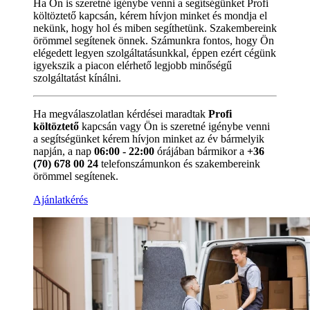
Ha Ön is szeretné igénybe venni a segítségünket Profi
költöztető kapcsán, kérem hívjon minket és mondja el
nekünk, hogy hol és miben segíthetünk. Szakembereink
örömmel segítenek önnek. Számunkra fontos, hogy Ön
elégedett legyen szolgáltatásunkkal, éppen ezért cégünk
igyekszik a piacon elérhető legjobb minőségű
szolgáltatást kínálni.
Ha megválaszolatlan kérdései maradtak
Profi
költöztető
kapcsán vagy Ön is szeretné igénybe venni
a segítségünket kérem hívjon minket az év bármelyik
napján, a nap
06:00 - 22:00
órájában bármikor a
+36
(70) 678 00 24
telefonszámunkon és szakembereink
örömmel segítenek.
Ajánlatkérés