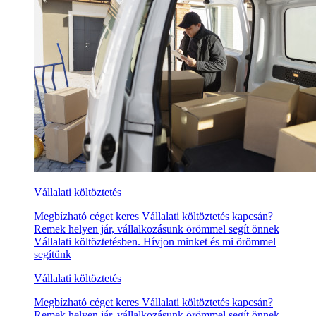
Vállalati költöztetés
Megbízható céget keres Vállalati költöztetés kapcsán?
Remek helyen jár, vállalkozásunk örömmel segít önnek
Vállalati költöztetésben. Hívjon minket és mi örömmel
segítünk
Vállalati költöztetés
Megbízható céget keres Vállalati költöztetés kapcsán?
Remek helyen jár, vállalkozásunk örömmel segít önnek