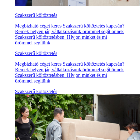
Szakszerű költöztetés
Megbízható céget keres Szakszerű költöztetés kapcsán?
Remek helyen jár, vállalkozásunk örömmel segít önnek
Szakszerű költöztetésben. Hívjon minket és mi
örömmel segítünk
Szakszerű költöztetés
Megbízható céget keres Szakszerű költöztetés kapcsán?
Remek helyen jár, vállalkozásunk örömmel segít önnek
Szakszerű költöztetésben. Hívjon minket és mi
örömmel segítünk
Szakszerű költöztetés