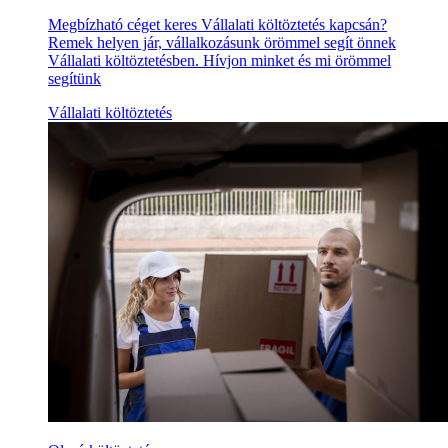
Megbízható céget keres Vállalati költöztetés kapcsán?
Remek helyen jár, vállalkozásunk örömmel segít önnek
Vállalati költöztetésben. Hívjon minket és mi örömmel
segítünk
Vállalati költöztetés