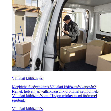
Vállalati költöztetés
Megbízható céget keres Vállalati költöztetés kapcsán?
Remek helyen jár, vállalkozásunk örömmel segít önnek
Vállalati költöztetésben. Hívjon minket és mi örömmel
segítünk
Vállalati költöztetés