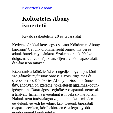
Költöztetés Abony
Költöztetés Abony
ismertető
Kiváló szakértelem, 20 év tapasztalat
Kedvező árakkal keres egy csapatot Költöztetés Abony
kapcsán? Cégünk örömmel segít önnek, hívjon és
adunk önnek egy ajánlatot. Szakembereink 20 éve
dolgoznak a szakmájukban, éljen a valódi tapasztalattal
és válasszon minket.
Bízza ránk a költöztetést és engedje, hogy teljes körű
szolgáltatást nyújtsunk önnek. Gyors, rugalmas és
stresszmentes Költöztetés Abonyt biztosítunk önnek,
úgy, ahogyan ön szeretné, tökéletesen alkalmazkodunk
igényeihez. Barátságos, segítőkész csapatunk nemcsak
a tárgyait, hanem a nyugalmát is igyekszik megőrizni.
Nálunk nem futószalagon zajlik a munka – minden
ügyfelünk egyedi figyelmet kap. Cégünk tapasztalt
csapata precízen, körültekintően és a legnagyobb
gondossággal kezeli értékeit.