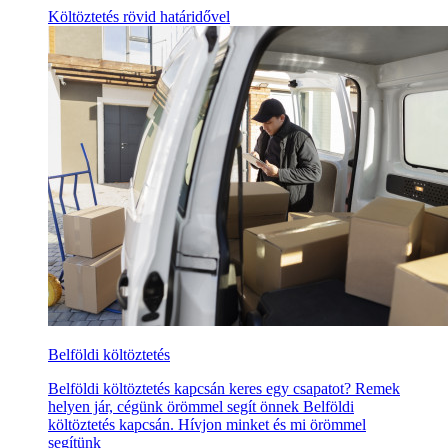
Költöztetés rövid határidővel
Belföldi költöztetés
Belföldi költöztetés kapcsán keres egy csapatot? Remek
helyen jár, cégünk örömmel segít önnek Belföldi
költöztetés kapcsán. Hívjon minket és mi örömmel
segítünk