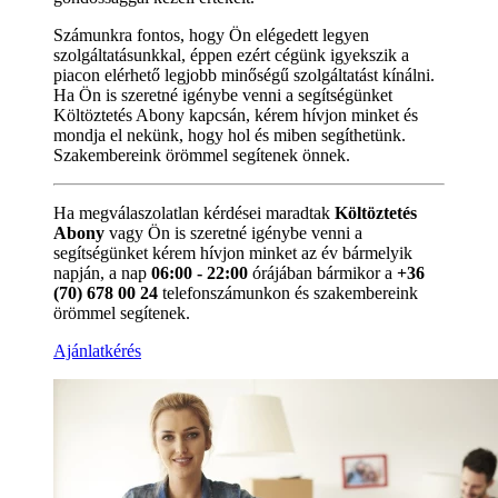
Számunkra fontos, hogy Ön elégedett legyen
szolgáltatásunkkal, éppen ezért cégünk igyekszik a
piacon elérhető legjobb minőségű szolgáltatást kínálni.
Ha Ön is szeretné igénybe venni a segítségünket
Költöztetés Abony kapcsán, kérem hívjon minket és
mondja el nekünk, hogy hol és miben segíthetünk.
Szakembereink örömmel segítenek önnek.
Ha megválaszolatlan kérdései maradtak
Költöztetés
Abony
vagy Ön is szeretné igénybe venni a
segítségünket kérem hívjon minket az év bármelyik
napján, a nap
06:00 - 22:00
órájában bármikor a
+36
(70) 678 00 24
telefonszámunkon és szakembereink
örömmel segítenek.
Ajánlatkérés