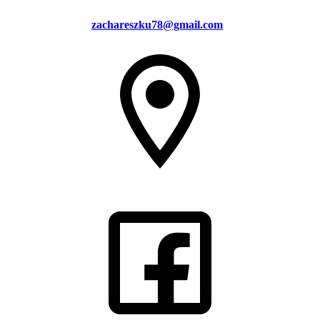
zachareszku78@gmail.com