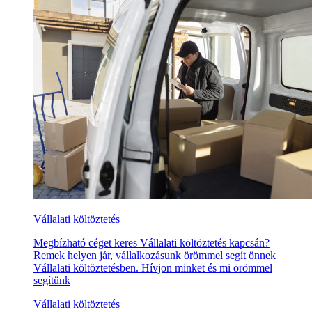
Vállalati költöztetés
Megbízható céget keres Vállalati költöztetés kapcsán?
Remek helyen jár, vállalkozásunk örömmel segít önnek
Vállalati költöztetésben. Hívjon minket és mi örömmel
segítünk
Vállalati költöztetés