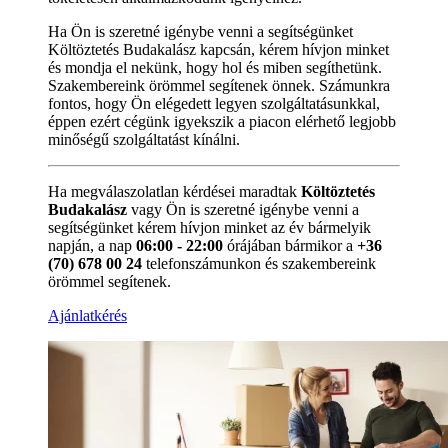
Ha Ön is szeretné igénybe venni a segítségünket
Költöztetés Budakalász kapcsán, kérem hívjon minket
és mondja el nekünk, hogy hol és miben segíthetünk.
Szakembereink örömmel segítenek önnek. Számunkra
fontos, hogy Ön elégedett legyen szolgáltatásunkkal,
éppen ezért cégünk igyekszik a piacon elérhető legjobb
minőségű szolgáltatást kínálni.
Ha megválaszolatlan kérdései maradtak
Költöztetés
Budakalász
vagy Ön is szeretné igénybe venni a
segítségünket kérem hívjon minket az év bármelyik
napján, a nap
06:00 - 22:00
órájában bármikor a
+36
(70) 678 00 24
telefonszámunkon és szakembereink
örömmel segítenek.
Ajánlatkérés