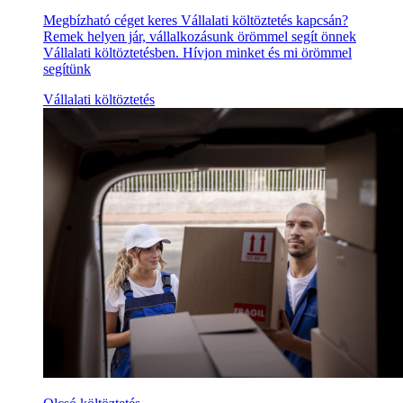
Megbízható céget keres Vállalati költöztetés kapcsán?
Remek helyen jár, vállalkozásunk örömmel segít önnek
Vállalati költöztetésben. Hívjon minket és mi örömmel
segítünk
Vállalati költöztetés