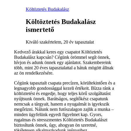
Költöztetés Budakalász
Költöztetés Budakalász
ismertető
Kiváló szakértelem, 20 év tapasztalat
Kedvező árakkal keres egy csapatot Költöztetés
Budakalász kapcsán? Cégünk örömmel segít önnek,
hívjon és adunk önnek egy ajánlatot. Szakembereink
több, mint 20 éves tapasztalattal a hátuk mögött állnak
az ön rendelkezésére.
Cégünk tapasztalt csapata precízen, körültekintően és a
legnagyobb gondossággal kezeli értékeit. Bízza ránk a
költöztetést és engedje, hogy teljes körű szolgáltatást
nyújtsunk önnek. Barátságos, segítőkész csapatunk
nemcsak a tárgyait, hanem a nyugalmát is igyekszik
megőrizni. Nálunk nem futószalagon zajlik a munka –
minden ügyfelünk egyedi figyelmet kap. Gyors,
rugalmas és stresszmentes Költöztetés Budakalászt
biztosítunk önnek, úgy, ahogyan ön szeretné,
tökéletesen alkalmazkodunk igényeihez.