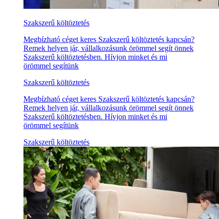
Szakszerű költöztetés
Megbízható céget keres Szakszerű költöztetés kapcsán?
Remek helyen jár, vállalkozásunk örömmel segít önnek
Szakszerű költöztetésben. Hívjon minket és mi
örömmel segítünk
Szakszerű költöztetés
Megbízható céget keres Szakszerű költöztetés kapcsán?
Remek helyen jár, vállalkozásunk örömmel segít önnek
Szakszerű költöztetésben. Hívjon minket és mi
örömmel segítünk
Szakszerű költöztetés