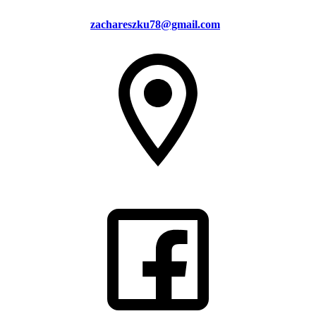
zachareszku78@gmail.com