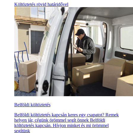
Költöztetés rövid határidővel
Belföldi költöztetés
Belföldi költöztetés kapcsán keres egy csapatot? Remek
helyen jár, cégünk örömmel segít önnek Belföldi
költöztetés kapcsán. Hívjon minket és mi örömmel
segítünk