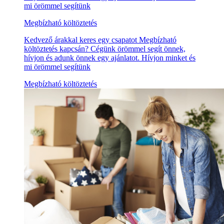
mi örömmel segítünk
Megbízható költöztetés
Kedvező árakkal keres egy csapatot Megbízható
költöztetés kapcsán? Cégünk örömmel segít önnek,
hívjon és adunk önnek egy ajánlatot. Hívjon minket és
mi örömmel segítünk
Megbízható költöztetés