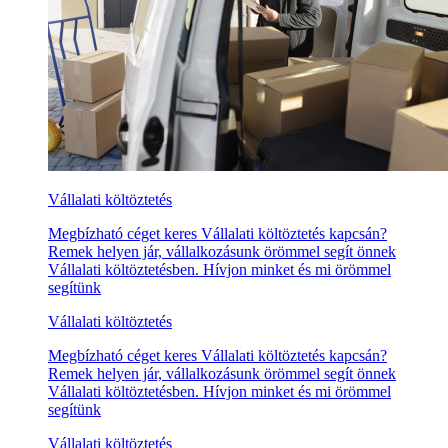
Vállalati költöztetés
Megbízható céget keres Vállalati költöztetés kapcsán?
Remek helyen jár, vállalkozásunk örömmel segít önnek
Vállalati költöztetésben. Hívjon minket és mi örömmel
segítünk
Vállalati költöztetés
Megbízható céget keres Vállalati költöztetés kapcsán?
Remek helyen jár, vállalkozásunk örömmel segít önnek
Vállalati költöztetésben. Hívjon minket és mi örömmel
segítünk
Vállalati költöztetés