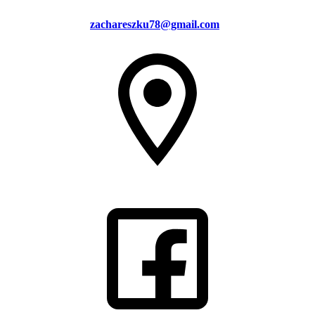
zachareszku78@gmail.com