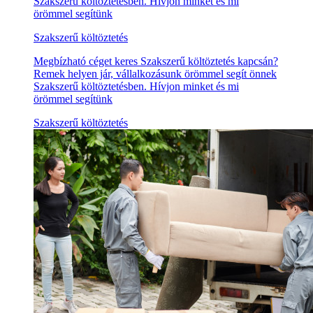
Szakszerű költöztetésben. Hívjon minket és mi
örömmel segítünk
Szakszerű költöztetés
Megbízható céget keres Szakszerű költöztetés kapcsán?
Remek helyen jár, vállalkozásunk örömmel segít önnek
Szakszerű költöztetésben. Hívjon minket és mi
örömmel segítünk
Szakszerű költöztetés