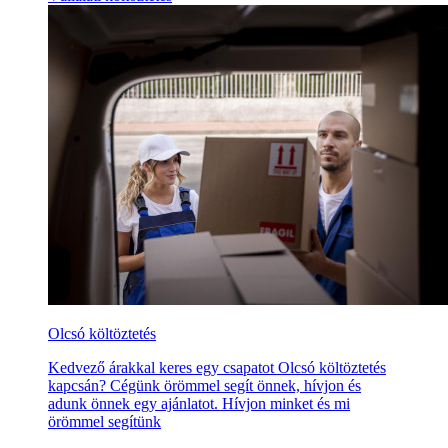
Olcsó költöztetés
Kedvező árakkal keres egy csapatot Olcsó költöztetés
kapcsán? Cégünk örömmel segít önnek, hívjon és
adunk önnek egy ajánlatot. Hívjon minket és mi
örömmel segítünk