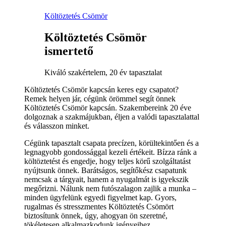
Költöztetés Csömör
Költöztetés Csömör
ismertető
Kiváló szakértelem, 20 év tapasztalat
Költöztetés Csömör kapcsán keres egy csapatot?
Remek helyen jár, cégünk örömmel segít önnek
Költöztetés Csömör kapcsán. Szakembereink 20 éve
dolgoznak a szakmájukban, éljen a valódi tapasztalattal
és válasszon minket.
Cégünk tapasztalt csapata precízen, körültekintően és a
legnagyobb gondossággal kezeli értékeit. Bízza ránk a
költöztetést és engedje, hogy teljes körű szolgáltatást
nyújtsunk önnek. Barátságos, segítőkész csapatunk
nemcsak a tárgyait, hanem a nyugalmát is igyekszik
megőrizni. Nálunk nem futószalagon zajlik a munka –
minden ügyfelünk egyedi figyelmet kap. Gyors,
rugalmas és stresszmentes Költöztetés Csömört
biztosítunk önnek, úgy, ahogyan ön szeretné,
tökéletesen alkalmazkodunk igényeihez.