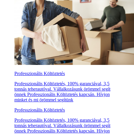
Professzionális Költöztetés
Professzionális Költöztetés, 100% garanciával, 3,5
tonnás teherautóval. Vállalkozásunk örömmel segít
önnek Professzionális Költöztetés kapcsán. Hívjon
minket és mi örömmel segítünk
Professzionális Költöztetés
Professzionális Költöztetés, 100% garanciával, 3,5
tonnás teherautóval. Vállalkozásunk örömmel segít
önnek Professzionális Költöztetés kapcsán. Hívjon