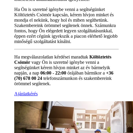
Ha Ön is szeretné igénybe venni a segítségünket
Költöztetés Csömör kapcsán, kérem hívjon minket és
mondja el nekünk, hogy hol és miben segíthetünk.
Szakembereink örömmel segítenek önnek. Számunkra
fontos, hogy Ön elégedett legyen szolgáltatásunkkal,
éppen ezért cégünk igyekszik a piacon elérhető legjobb
minőségű szolgáltatást kínálni.
Ha megválaszolatlan kérdései maradtak
Költöztetés
Csömör
vagy Ön is szeretné igénybe venni a
segítségünket kérem hívjon minket az év bármelyik
napján, a nap
06:00 - 22:00
órájában bármikor a
+36
(70) 678 00 24
telefonszámunkon és szakembereink
örömmel segítenek.
Ajánlatkérés