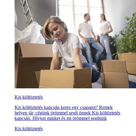
Kis költöztetés
Kis költöztetés kapcsán keres egy csapatot? Remek
helyen jár, cégünk örömmel segít önnek Kis költöztetés
kapcsán. Hívjon minket és mi örömmel segítünk
Kis költöztetés