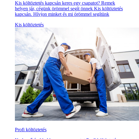
Kis költöztetés kapcsán keres egy csapatot? Remek
helyen jár, cégünk örömmel segít önnek Kis költöztetés
kapcsán. Hívjon minket és mi örömmel segítünk
Kis költöztetés
Profi költöztetés