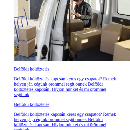
Belföldi költöztetés
Belföldi költöztetés kapcsán keres egy csapatot? Remek
helyen jár, cégünk örömmel segít önnek Belföldi
költöztetés kapcsán. Hívjon minket és mi örömmel
segítünk
Belföldi költöztetés
Belföldi költöztetés kapcsán keres egy csapatot? Remek
helyen jár, cégünk örömmel segít önnek Belföldi
költöztetés kapcsán. Hívjon minket és mi örömmel
segítünk