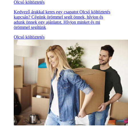
Olcsó költöztetés
Kedvező árakkal keres egy csapatot Olcsó költöztetés
kapcsán? Cégünk örömmel segít önnek, hívjon és
adunk önnek egy ajánlatot. Hívjon minket és mi
örömmel segítünk
Olcsó költöztetés