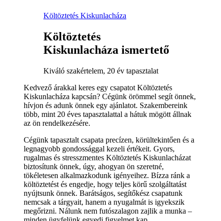
Költöztetés Kiskunlacháza
Költöztetés
Kiskunlacháza ismertető
Kiváló szakértelem, 20 év tapasztalat
Kedvező árakkal keres egy csapatot Költöztetés
Kiskunlacháza kapcsán? Cégünk örömmel segít önnek,
hívjon és adunk önnek egy ajánlatot. Szakembereink
több, mint 20 éves tapasztalattal a hátuk mögött állnak
az ön rendelkezésére.
Cégünk tapasztalt csapata precízen, körültekintően és a
legnagyobb gondossággal kezeli értékeit. Gyors,
rugalmas és stresszmentes Költöztetés Kiskunlacházat
biztosítunk önnek, úgy, ahogyan ön szeretné,
tökéletesen alkalmazkodunk igényeihez. Bízza ránk a
költöztetést és engedje, hogy teljes körű szolgáltatást
nyújtsunk önnek. Barátságos, segítőkész csapatunk
nemcsak a tárgyait, hanem a nyugalmát is igyekszik
megőrizni. Nálunk nem futószalagon zajlik a munka –
minden ügyfelünk egyedi figyelmet kap.