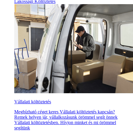
Lakossági Költöztetés
Vállalati költöztetés
Megbízható céget keres Vállalati költöztetés kapcsán?
Remek helyen jár, vállalkozásunk örömmel segít önnek
Vállalati költöztetésben. Hívjon minket és mi örömmel
segítünk