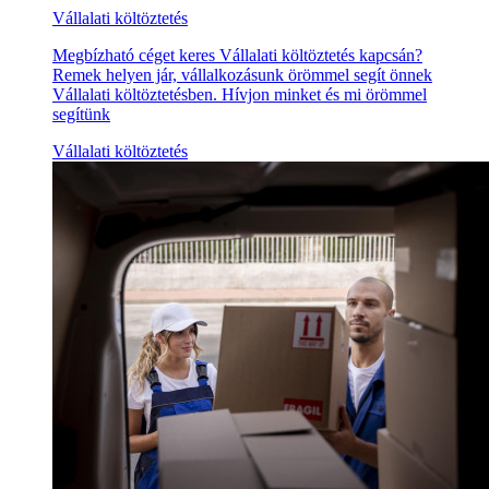
Vállalati költöztetés
Megbízható céget keres Vállalati költöztetés kapcsán?
Remek helyen jár, vállalkozásunk örömmel segít önnek
Vállalati költöztetésben. Hívjon minket és mi örömmel
segítünk
Vállalati költöztetés