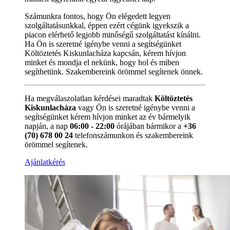
Számunkra fontos, hogy Ön elégedett legyen
szolgáltatásunkkal, éppen ezért cégünk igyekszik a
piacon elérhető legjobb minőségű szolgáltatást kínálni.
Ha Ön is szeretné igénybe venni a segítségünket
Költöztetés Kiskunlacháza kapcsán, kérem hívjon
minket és mondja el nekünk, hogy hol és miben
segíthetünk. Szakembereink örömmel segítenek önnek.
Ha megválaszolatlan kérdései maradtak
Költöztetés
Kiskunlacháza
vagy Ön is szeretné igénybe venni a
segítségünket kérem hívjon minket az év bármelyik
napján, a nap
06:00 - 22:00
órájában bármikor a
+36
(70) 678 00 24
telefonszámunkon és szakembereink
örömmel segítenek.
Ajánlatkérés