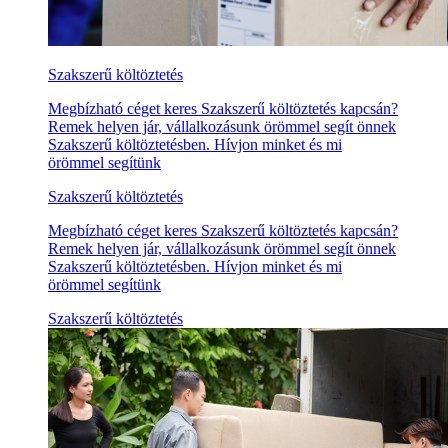
Szakszerű költöztetés
Megbízható céget keres Szakszerű költöztetés kapcsán?
Remek helyen jár, vállalkozásunk örömmel segít önnek
Szakszerű költöztetésben. Hívjon minket és mi
örömmel segítünk
Szakszerű költöztetés
Megbízható céget keres Szakszerű költöztetés kapcsán?
Remek helyen jár, vállalkozásunk örömmel segít önnek
Szakszerű költöztetésben. Hívjon minket és mi
örömmel segítünk
Szakszerű költöztetés