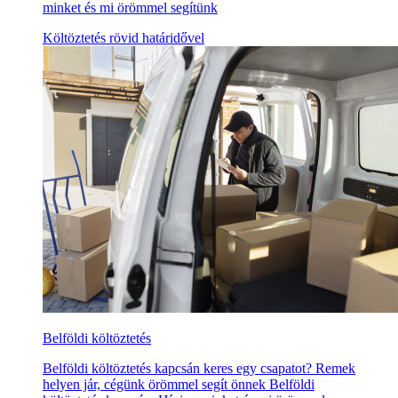
minket és mi örömmel segítünk
Költöztetés rövid határidővel
Belföldi költöztetés
Belföldi költöztetés kapcsán keres egy csapatot? Remek
helyen jár, cégünk örömmel segít önnek Belföldi