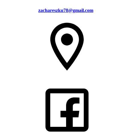
zachareszku78@gmail.com