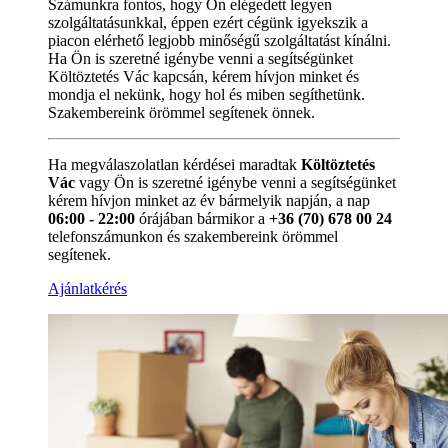
Számunkra fontos, hogy Ön elégedett legyen
szolgáltatásunkkal, éppen ezért cégünk igyekszik a
piacon elérhető legjobb minőségű szolgáltatást kínálni.
Ha Ön is szeretné igénybe venni a segítségünket
Költöztetés Vác kapcsán, kérem hívjon minket és
mondja el nekünk, hogy hol és miben segíthetünk.
Szakembereink örömmel segítenek önnek.
Ha megválaszolatlan kérdései maradtak
Költöztetés
Vác
vagy Ön is szeretné igénybe venni a segítségünket
kérem hívjon minket az év bármelyik napján, a nap
06:00 - 22:00
órájában bármikor a
+36 (70) 678 00 24
telefonszámunkon és szakembereink örömmel
segítenek.
Ajánlatkérés