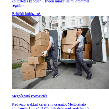
költöztetés kapcsán. Hívjon minket és mi örömmel
segítünk
Belföldi költöztetés
Megbízható költöztetés
Kedvező árakkal keres egy csapatot Megbízható
költöztetés kapcsán? Cégünk örömmel segít önnek,