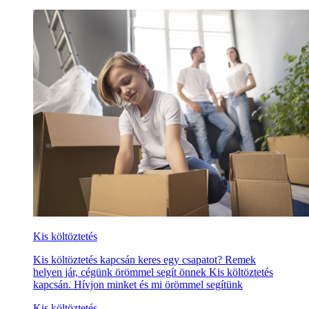
Kis költöztetés
Kis költöztetés kapcsán keres egy csapatot? Remek
helyen jár, cégünk örömmel segít önnek Kis költöztetés
kapcsán. Hívjon minket és mi örömmel segítünk
Kis költöztetés