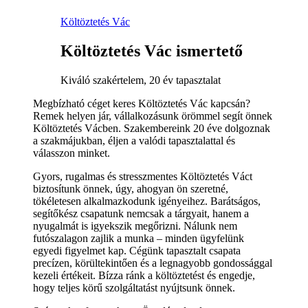
Költöztetés Vác
Költöztetés Vác ismertető
Kiváló szakértelem, 20 év tapasztalat
Megbízható céget keres Költöztetés Vác kapcsán?
Remek helyen jár, vállalkozásunk örömmel segít önnek
Költöztetés Vácben. Szakembereink 20 éve dolgoznak
a szakmájukban, éljen a valódi tapasztalattal és
válasszon minket.
Gyors, rugalmas és stresszmentes Költöztetés Váct
biztosítunk önnek, úgy, ahogyan ön szeretné,
tökéletesen alkalmazkodunk igényeihez. Barátságos,
segítőkész csapatunk nemcsak a tárgyait, hanem a
nyugalmát is igyekszik megőrizni. Nálunk nem
futószalagon zajlik a munka – minden ügyfelünk
egyedi figyelmet kap. Cégünk tapasztalt csapata
precízen, körültekintően és a legnagyobb gondossággal
kezeli értékeit. Bízza ránk a költöztetést és engedje,
hogy teljes körű szolgáltatást nyújtsunk önnek.