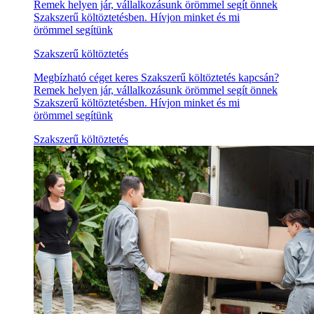
Remek helyen jár, vállalkozásunk örömmel segít önnek
Szakszerű költöztetésben. Hívjon minket és mi
örömmel segítünk
Szakszerű költöztetés
Megbízható céget keres Szakszerű költöztetés kapcsán?
Remek helyen jár, vállalkozásunk örömmel segít önnek
Szakszerű költöztetésben. Hívjon minket és mi
örömmel segítünk
Szakszerű költöztetés