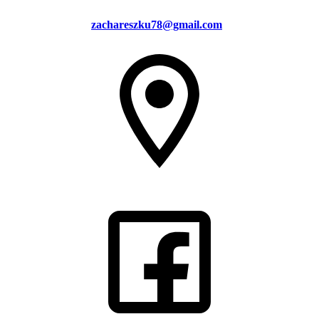
zachareszku78@gmail.com