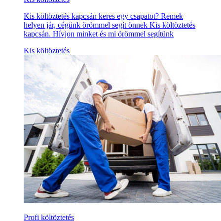
Kis költöztetés kapcsán keres egy csapatot? Remek
helyen jár, cégünk örömmel segít önnek Kis költöztetés
kapcsán. Hívjon minket és mi örömmel segítünk
Kis költöztetés
Profi költöztetés