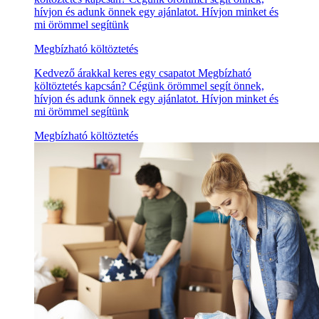
hívjon és adunk önnek egy ajánlatot. Hívjon minket és
mi örömmel segítünk
Megbízható költöztetés
Kedvező árakkal keres egy csapatot Megbízható
költöztetés kapcsán? Cégünk örömmel segít önnek,
hívjon és adunk önnek egy ajánlatot. Hívjon minket és
mi örömmel segítünk
Megbízható költöztetés