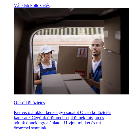
Vállalati költöztetés
Olcsó költöztetés
Kedvező árakkal keres egy csapatot Olcsó költöztetés
kapcsán? Cégünk örömmel segít önnek, hívjon és
adunk önnek egy ajánlatot. Hívjon minket és mi
örömmel segítünk