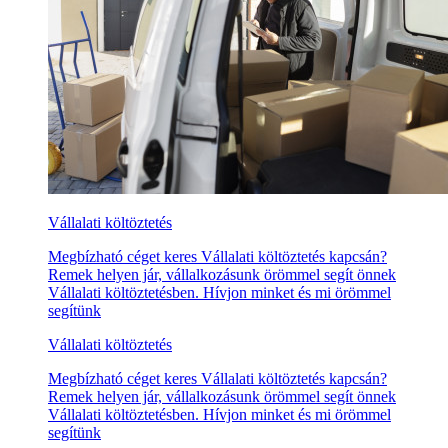
Vállalati költöztetés
Megbízható céget keres Vállalati költöztetés kapcsán?
Remek helyen jár, vállalkozásunk örömmel segít önnek
Vállalati költöztetésben. Hívjon minket és mi örömmel
segítünk
Vállalati költöztetés
Megbízható céget keres Vállalati költöztetés kapcsán?
Remek helyen jár, vállalkozásunk örömmel segít önnek
Vállalati költöztetésben. Hívjon minket és mi örömmel
segítünk