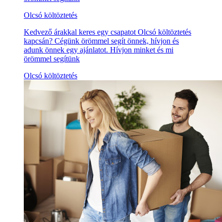
Olcsó költöztetés
Kedvező árakkal keres egy csapatot Olcsó költöztetés
kapcsán? Cégünk örömmel segít önnek, hívjon és
adunk önnek egy ajánlatot. Hívjon minket és mi
örömmel segítünk
Olcsó költöztetés