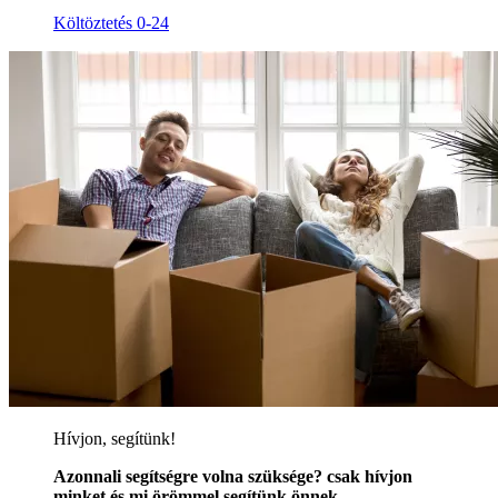
Költöztetés 0-24
Hívjon, segítünk!
Azonnali segítségre volna szüksége? csak hívjon
minket és mi örömmel segítünk önnek.