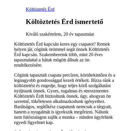
Költöztetés Érd
Költöztetés Érd ismertető
Kiváló szakértelem, 20 év tapasztalat
Költöztetés Érd kapcsán keres egy csapatot? Remek
helyen jár, cégünk örömmel segít önnek Költöztetés
Érd kapcsán. Szakembereink több, mint 20 éves
tapasztalattal a hátuk mögött állnak az ön
rendelkezésére.
Cégünk tapasztalt csapata precízen, körültekintően és a
legnagyobb gondossággal kezeli értékeit. Bízza ránk a
költöztetést és engedje, hogy teljes körű szolgáltatást
nyújtsunk önnek. Gyors, rugalmas és stresszmentes
Költöztetés Érdt biztosítunk önnek, úgy, ahogyan ön
szeretné, tökéletesen alkalmazkodunk igényeihez.
Barátságos, segítőkész csapatunk nemcsak a tárgyait,
hanem a nyugalmát is igyekszik megőrizni. Nálunk
nem futószalagon zajlik a munka – minden ügyfelünk
egyedi figyelmet kap.