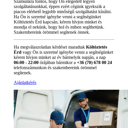
Számunkra fontos, hogy Ön elégedett legyen
szolgáltatásunkkal, éppen ezért cégünk igyekszik a
piacon elérhető legjobb minőségű szolgáltatást kínálni.
Ha Ön is szeretné igénybe venni a segítségünket
Költöztetés Érd kapcsán, kérem hívjon minket és
mondja el nekünk, hogy hol és miben segíthetünk.
Szakembereink örömmel segítenek önnek.
Ha megválaszolatlan kérdései maradtak
Költöztetés
Érd
vagy Ön is szeretné igénybe venni a segítségünket
kérem hívjon minket az év bármelyik napján, a nap
06:00 - 22:00
órájában bármikor a
+36 (70) 678 00 24
telefonszámunkon és szakembereink örömmel
segítenek.
Ajánlatkérés