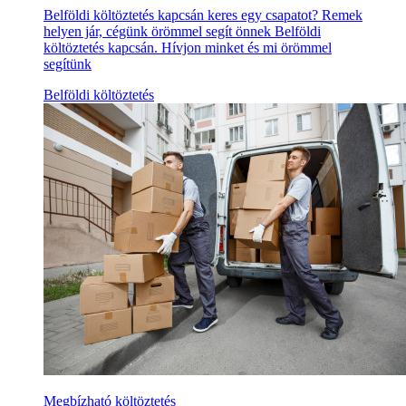
Belföldi költöztetés kapcsán keres egy csapatot? Remek
helyen jár, cégünk örömmel segít önnek Belföldi
költöztetés kapcsán. Hívjon minket és mi örömmel
segítünk
Belföldi költöztetés
Megbízható költöztetés