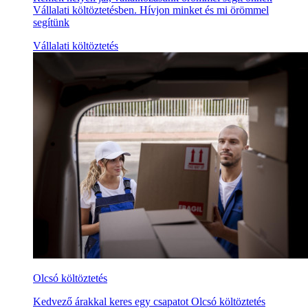
Vállalati költöztetésben. Hívjon minket és mi örömmel
segítünk
Vállalati költöztetés
Olcsó költöztetés
Kedvező árakkal keres egy csapatot Olcsó költöztetés