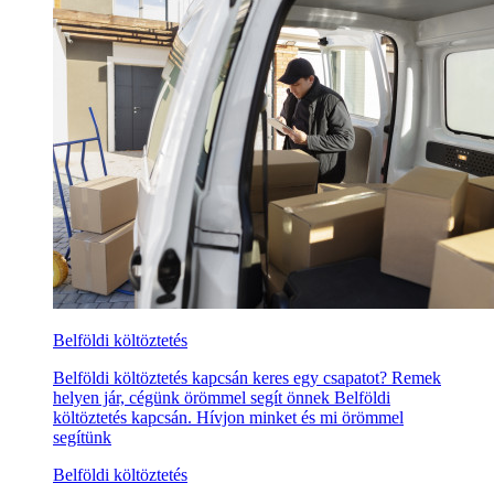
Belföldi költöztetés
Belföldi költöztetés kapcsán keres egy csapatot? Remek
helyen jár, cégünk örömmel segít önnek Belföldi
költöztetés kapcsán. Hívjon minket és mi örömmel
segítünk
Belföldi költöztetés