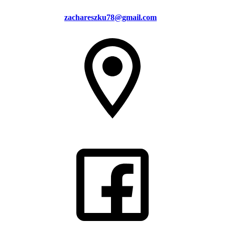
zachareszku78@gmail.com