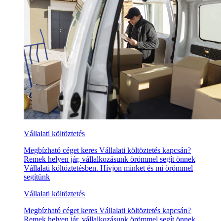
Vállalati költöztetés
Megbízható céget keres Vállalati költöztetés kapcsán?
Remek helyen jár, vállalkozásunk örömmel segít önnek
Vállalati költöztetésben. Hívjon minket és mi örömmel
segítünk
Vállalati költöztetés
Megbízható céget keres Vállalati költöztetés kapcsán?
Remek helyen jár, vállalkozásunk örömmel segít önnek