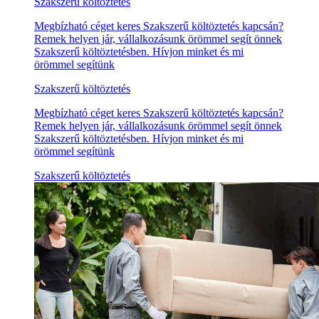
Szakszerű költöztetés
Megbízható céget keres Szakszerű költöztetés kapcsán?
Remek helyen jár, vállalkozásunk örömmel segít önnek
Szakszerű költöztetésben. Hívjon minket és mi
örömmel segítünk
Szakszerű költöztetés
Megbízható céget keres Szakszerű költöztetés kapcsán?
Remek helyen jár, vállalkozásunk örömmel segít önnek
Szakszerű költöztetésben. Hívjon minket és mi
örömmel segítünk
Szakszerű költöztetés