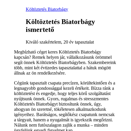
Költöztetés Biatorbágy
Költöztetés Biatorbágy
ismertető
Kiváló szakértelem, 20 év tapasztalat
Megbízható céget keres Költöztetés Biatorbágy
kapcsán? Remek helyen jár, vállalkozásunk örömmel
segít önnek Költöztetés Biatorbágyben. Szakembereink
több, mint két évtizedes tapasztalattal a hátuk mögött
állnak az ön rendelkezésére.
Cégünk tapasztalt csapata precízen, körültekintően és a
legnagyobb gondossággal kezeli értékeit. Bízza ránk a
költöztetést és engedje, hogy teljes körű szolgáltatást
nyújtsunk önnek. Gyors, rugalmas és stresszmentes
Költöztetés Biatorbágyt biztosítunk önnek, úgy,
ahogyan ön szeretné, tökéletesen alkalmazkodunk
igényeihez. Barátságos, segítőkész csapatunk nemcsak
a tárgyait, hanem a nyugalmát is igyekszik megőrizni.
Nálunk nem futószalagon zajlik a munka – minden
ügyfelünk egyedi figyelmet kap.