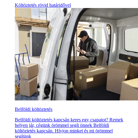
Költöztetés rövid határidővel
Belföldi költöztetés
Belföldi költöztetés kapcsán keres egy csapatot? Remek
helyen jár, cégünk örömmel segít önnek Belföldi
költöztetés kapcsán. Hívjon minket és mi örömmel
segítünk