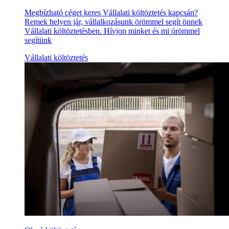
Megbízható céget keres Vállalati költöztetés kapcsán?
Remek helyen jár, vállalkozásunk örömmel segít önnek
Vállalati költöztetésben. Hívjon minket és mi örömmel
segítünk
Vállalati költöztetés