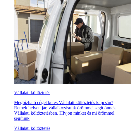
Vállalati költöztetés
Megbízható céget keres Vállalati költöztetés kapcsán?
Remek helyen jár, vállalkozásunk örömmel segít önnek
Vállalati költöztetésben. Hívjon minket és mi örömmel
segítünk
Vállalati költöztetés