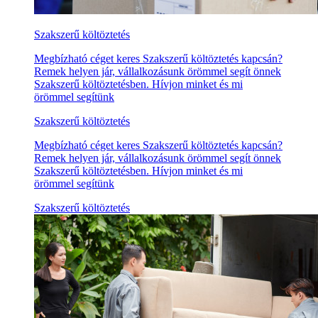
Szakszerű költöztetés
Megbízható céget keres Szakszerű költöztetés kapcsán?
Remek helyen jár, vállalkozásunk örömmel segít önnek
Szakszerű költöztetésben. Hívjon minket és mi
örömmel segítünk
Szakszerű költöztetés
Megbízható céget keres Szakszerű költöztetés kapcsán?
Remek helyen jár, vállalkozásunk örömmel segít önnek
Szakszerű költöztetésben. Hívjon minket és mi
örömmel segítünk
Szakszerű költöztetés