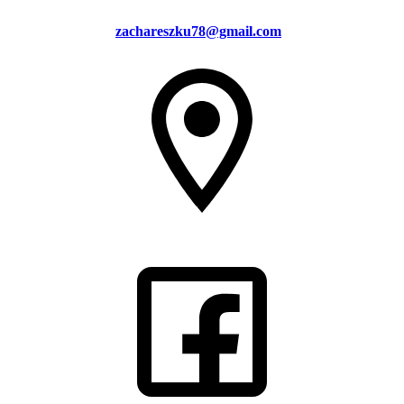
zachareszku78@gmail.com