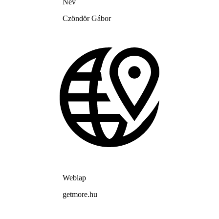
Név
Czöndör Gábor
Weblap
getmore.hu