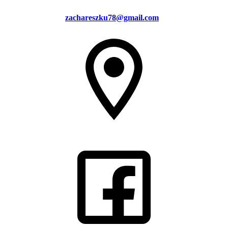
zachareszku78@gmail.com