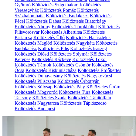
Gyömrő
Költöztetés Szigethalom
Költöztetés
Veresegyház
Költöztetés Pomáz
Költöztetés
Százhalombatta
Költöztetés Budakeszi
Költöztetés
Pécel
Költöztetés Dabas
Költöztetés Biatorbágy
Költöztetés Abony
Költöztetés Törökbálint
Költöztetés
Pilisvörösvár
Költöztetés Albertirsa
Költöztetés
Kistarcsa
Költöztetés Üllő
Költöztetés Halásztelek
Költöztetés Maglód
Költöztetés Nagykáta
Költöztetés
Budakalász
Költöztetés Pilis
Költöztetés Isaszeg
Költöztetés Diósd
Költöztetés Solymár
Költöztetés
Kerepes
Költöztetés Ráckeve
Költöztetés Tököl
Költöztetés Tárnok
Költöztetés Csömör
Költöztetés
Ócsa
Költöztetés Kiskunlacháza
Költöztetés Erdőkertes
Költöztetés Dunavarsány
Költöztetés Nagykovácsi
Költöztetés Piliscsaba
Költöztetés Őrbottyán
Költöztetés Sülysáp
Költöztetés Páty
Költöztetés Üröm
Költöztetés Mogyoród
Költöztetés Tura
Költöztetés
Taksony
Költöztetés Szada
Költöztetés Tahitótfalu
Költöztetés Nagytarcsa
Költöztetés Tápiószecső
Költöztetés Budapest