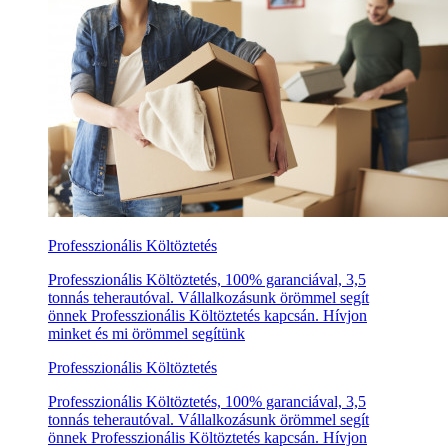
Professzionális Költöztetés
Professzionális Költöztetés, 100% garanciával, 3,5
tonnás teherautóval. Vállalkozásunk örömmel segít
önnek Professzionális Költöztetés kapcsán. Hívjon
minket és mi örömmel segítünk
Professzionális Költöztetés
Professzionális Költöztetés, 100% garanciával, 3,5
tonnás teherautóval. Vállalkozásunk örömmel segít
önnek Professzionális Költöztetés kapcsán. Hívjon