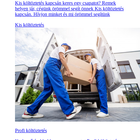
Kis költöztetés kapcsán keres egy csapatot? Remek
helyen jár, cégünk örömmel segít önnek Kis költöztetés
kapcsán. Hívjon minket és mi örömmel segítünk
Kis költöztetés
Profi költöztetés