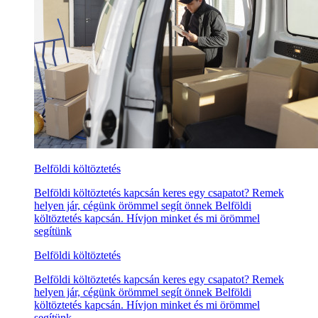
Belföldi költöztetés
Belföldi költöztetés kapcsán keres egy csapatot? Remek
helyen jár, cégünk örömmel segít önnek Belföldi
költöztetés kapcsán. Hívjon minket és mi örömmel
segítünk
Belföldi költöztetés
Belföldi költöztetés kapcsán keres egy csapatot? Remek
helyen jár, cégünk örömmel segít önnek Belföldi
költöztetés kapcsán. Hívjon minket és mi örömmel
segítünk