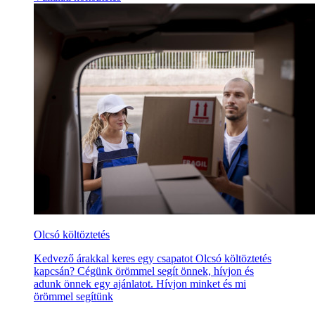
Olcsó költöztetés
Kedvező árakkal keres egy csapatot Olcsó költöztetés
kapcsán? Cégünk örömmel segít önnek, hívjon és
adunk önnek egy ajánlatot. Hívjon minket és mi
örömmel segítünk