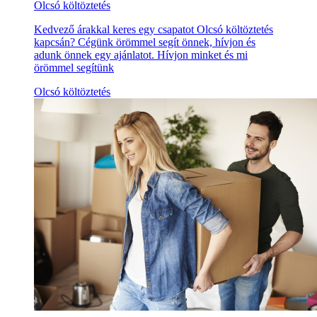
Olcsó költöztetés
Kedvező árakkal keres egy csapatot Olcsó költöztetés
kapcsán? Cégünk örömmel segít önnek, hívjon és
adunk önnek egy ajánlatot. Hívjon minket és mi
örömmel segítünk
Olcsó költöztetés