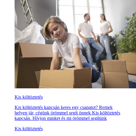
Kis költöztetés
Kis költöztetés kapcsán keres egy csapatot? Remek
helyen jár, cégünk örömmel segít önnek Kis költöztetés
kapcsán. Hívjon minket és mi örömmel segítünk
Kis költöztetés