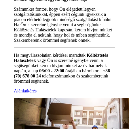
Számunkra fontos, hogy Ön elégedett legyen
szolgáltatásunkkal, éppen ezért cégünk igyekszik a
piacon elérhető legjobb minőségű szolgáltatást kínálni.
Ha Ön is szeretné igénybe venni a segítségünket
Költöztetés Halásztelek kapcsán, kérem hívjon minket
és mondja el nekünk, hogy hol és miben segíthetünk.
Szakembereink örömmel segítenek önnek.
Ha megválaszolatlan kérdései maradtak
Költöztetés
Halásztelek
vagy Ön is szeretné igénybe venni a
segítségünket kérem hívjon minket az év bármelyik
napján, a nap
06:00 - 22:00
órájában bármikor a
+36
(70) 678 00 24
telefonszámunkon és szakembereink
örömmel segítenek.
Ajánlatkérés