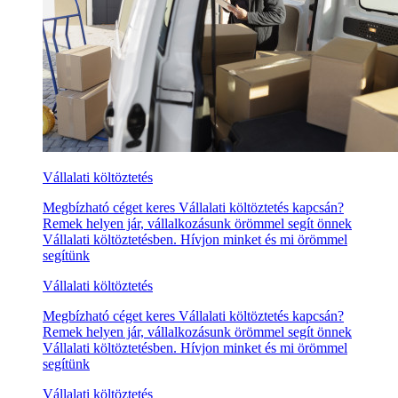
Vállalati költöztetés
Megbízható céget keres Vállalati költöztetés kapcsán?
Remek helyen jár, vállalkozásunk örömmel segít önnek
Vállalati költöztetésben. Hívjon minket és mi örömmel
segítünk
Vállalati költöztetés
Megbízható céget keres Vállalati költöztetés kapcsán?
Remek helyen jár, vállalkozásunk örömmel segít önnek
Vállalati költöztetésben. Hívjon minket és mi örömmel
segítünk
Vállalati költöztetés