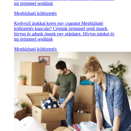
mi örömmel segítünk
Megbízható költöztetés
Kedvező árakkal keres egy csapatot Megbízható
költöztetés kapcsán? Cégünk örömmel segít önnek,
hívjon és adunk önnek egy ajánlatot. Hívjon minket és
mi örömmel segítünk
Megbízható költöztetés