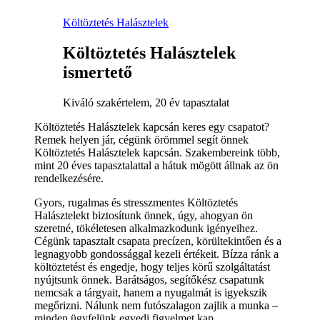
Költöztetés Halásztelek
Költöztetés Halásztelek
ismertető
Kiváló szakértelem, 20 év tapasztalat
Költöztetés Halásztelek kapcsán keres egy csapatot?
Remek helyen jár, cégünk örömmel segít önnek
Költöztetés Halásztelek kapcsán. Szakembereink több,
mint 20 éves tapasztalattal a hátuk mögött állnak az ön
rendelkezésére.
Gyors, rugalmas és stresszmentes Költöztetés
Halásztelekt biztosítunk önnek, úgy, ahogyan ön
szeretné, tökéletesen alkalmazkodunk igényeihez.
Cégünk tapasztalt csapata precízen, körültekintően és a
legnagyobb gondossággal kezeli értékeit. Bízza ránk a
költöztetést és engedje, hogy teljes körű szolgáltatást
nyújtsunk önnek. Barátságos, segítőkész csapatunk
nemcsak a tárgyait, hanem a nyugalmát is igyekszik
megőrizni. Nálunk nem futószalagon zajlik a munka –
minden ügyfelünk egyedi figyelmet kap.