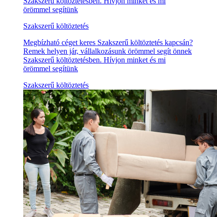
Szakszerű költöztetésben. Hívjon minket és mi
örömmel segítünk
Szakszerű költöztetés
Megbízható céget keres Szakszerű költöztetés kapcsán?
Remek helyen jár, vállalkozásunk örömmel segít önnek
Szakszerű költöztetésben. Hívjon minket és mi
örömmel segítünk
Szakszerű költöztetés