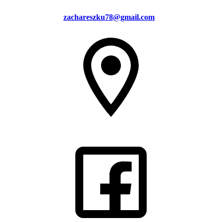
zachareszku78@gmail.com