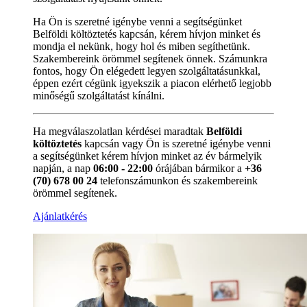
Ha Ön is szeretné igénybe venni a segítségünket
Belföldi költöztetés kapcsán, kérem hívjon minket és
mondja el nekünk, hogy hol és miben segíthetünk.
Szakembereink örömmel segítenek önnek. Számunkra
fontos, hogy Ön elégedett legyen szolgáltatásunkkal,
éppen ezért cégünk igyekszik a piacon elérhető legjobb
minőségű szolgáltatást kínálni.
Ha megválaszolatlan kérdései maradtak
Belföldi
költöztetés
kapcsán vagy Ön is szeretné igénybe venni
a segítségünket kérem hívjon minket az év bármelyik
napján, a nap
06:00 - 22:00
órájában bármikor a
+36
(70) 678 00 24
telefonszámunkon és szakembereink
örömmel segítenek.
Ajánlatkérés