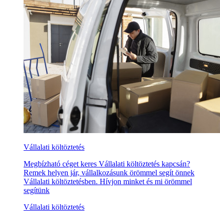
Vállalati költöztetés
Megbízható céget keres Vállalati költöztetés kapcsán?
Remek helyen jár, vállalkozásunk örömmel segít önnek
Vállalati költöztetésben. Hívjon minket és mi örömmel
segítünk
Vállalati költöztetés