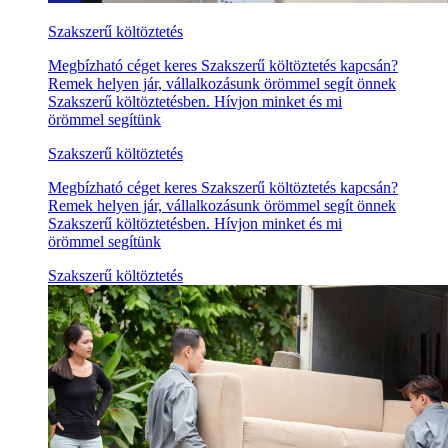
Szakszerű költöztetés
Megbízható céget keres Szakszerű költöztetés kapcsán?
Remek helyen jár, vállalkozásunk örömmel segít önnek
Szakszerű költöztetésben. Hívjon minket és mi
örömmel segítünk
Szakszerű költöztetés
Megbízható céget keres Szakszerű költöztetés kapcsán?
Remek helyen jár, vállalkozásunk örömmel segít önnek
Szakszerű költöztetésben. Hívjon minket és mi
örömmel segítünk
Szakszerű költöztetés