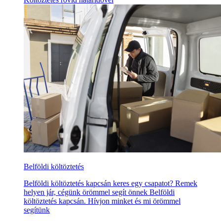
Belföldi költöztetés
Belföldi költöztetés kapcsán keres egy csapatot? Remek
helyen jár, cégünk örömmel segít önnek Belföldi
költöztetés kapcsán. Hívjon minket és mi örömmel
segítünk