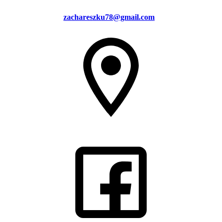
zachareszku78@gmail.com