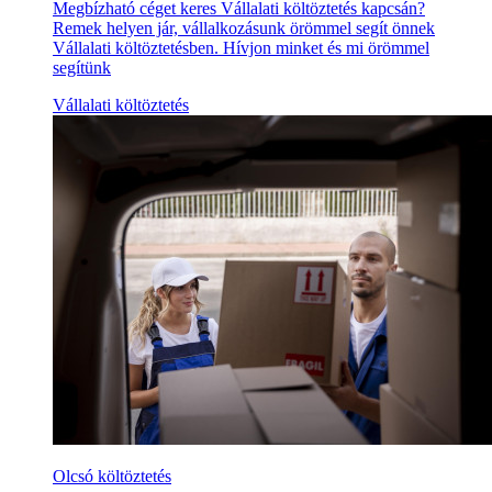
Megbízható céget keres Vállalati költöztetés kapcsán?
Remek helyen jár, vállalkozásunk örömmel segít önnek
Vállalati költöztetésben. Hívjon minket és mi örömmel
segítünk
Vállalati költöztetés
Olcsó költöztetés