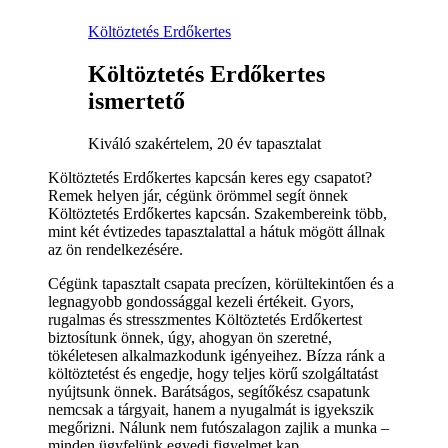
Költöztetés Erdőkertes
Költöztetés Erdőkertes
ismertető
Kiváló szakértelem, 20 év tapasztalat
Költöztetés Erdőkertes kapcsán keres egy csapatot?
Remek helyen jár, cégünk örömmel segít önnek
Költöztetés Erdőkertes kapcsán. Szakembereink több,
mint két évtizedes tapasztalattal a hátuk mögött állnak
az ön rendelkezésére.
Cégünk tapasztalt csapata precízen, körültekintően és a
legnagyobb gondossággal kezeli értékeit. Gyors,
rugalmas és stresszmentes Költöztetés Erdőkertest
biztosítunk önnek, úgy, ahogyan ön szeretné,
tökéletesen alkalmazkodunk igényeihez. Bízza ránk a
költöztetést és engedje, hogy teljes körű szolgáltatást
nyújtsunk önnek. Barátságos, segítőkész csapatunk
nemcsak a tárgyait, hanem a nyugalmát is igyekszik
megőrizni. Nálunk nem futószalagon zajlik a munka –
minden ügyfelünk egyedi figyelmet kap.