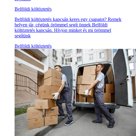
Belföldi költöztetés
Belföldi költöztetés kapcsán keres egy csapatot? Remek
helyen jár, cégünk örömmel segít önnek Belföldi
költöztetés kapcsán. Hívjon minket és mi örömmel
segítünk
Belföldi költöztetés