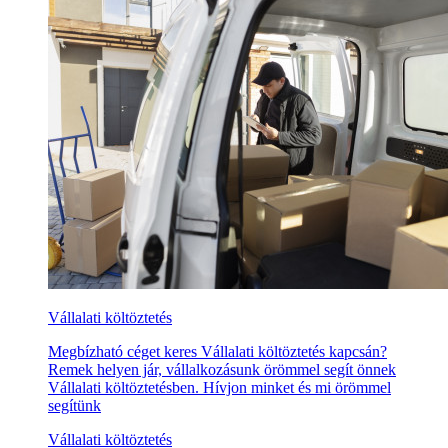
Vállalati költöztetés
Megbízható céget keres Vállalati költöztetés kapcsán?
Remek helyen jár, vállalkozásunk örömmel segít önnek
Vállalati költöztetésben. Hívjon minket és mi örömmel
segítünk
Vállalati költöztetés