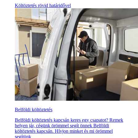
Költöztetés rövid határidővel
Belföldi költöztetés
Belföldi költöztetés kapcsán keres egy csapatot? Remek
helyen jár, cégünk örömmel segít önnek Belföldi
költöztetés kapcsán. Hívjon minket és mi örömmel
segítünk