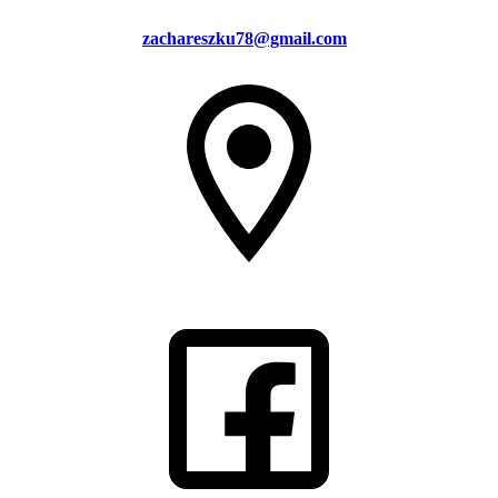
zachareszku78@gmail.com