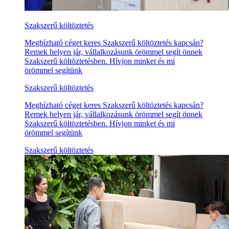
Szakszerű költöztetés
Megbízható céget keres Szakszerű költöztetés kapcsán?
Remek helyen jár, vállalkozásunk örömmel segít önnek
Szakszerű költöztetésben. Hívjon minket és mi
örömmel segítünk
Szakszerű költöztetés
Megbízható céget keres Szakszerű költöztetés kapcsán?
Remek helyen jár, vállalkozásunk örömmel segít önnek
Szakszerű költöztetésben. Hívjon minket és mi
örömmel segítünk
Szakszerű költöztetés