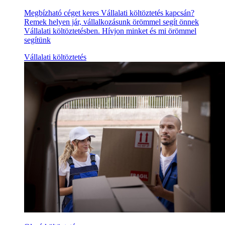
Megbízható céget keres Vállalati költöztetés kapcsán?
Remek helyen jár, vállalkozásunk örömmel segít önnek
Vállalati költöztetésben. Hívjon minket és mi örömmel
segítünk
Vállalati költöztetés