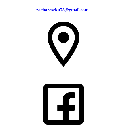
zachareszku78@gmail.com