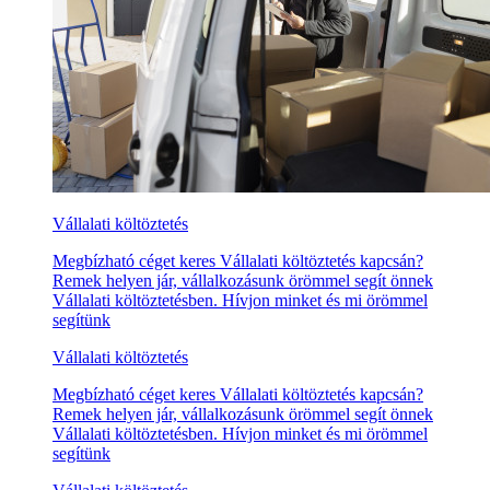
Vállalati költöztetés
Megbízható céget keres Vállalati költöztetés kapcsán?
Remek helyen jár, vállalkozásunk örömmel segít önnek
Vállalati költöztetésben. Hívjon minket és mi örömmel
segítünk
Vállalati költöztetés
Megbízható céget keres Vállalati költöztetés kapcsán?
Remek helyen jár, vállalkozásunk örömmel segít önnek
Vállalati költöztetésben. Hívjon minket és mi örömmel
segítünk