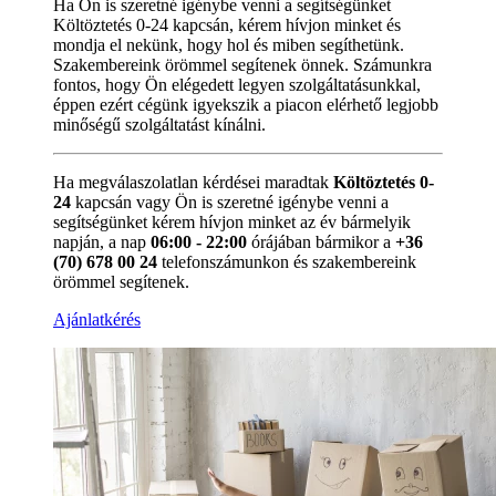
Ha Ön is szeretné igénybe venni a segítségünket
Költöztetés 0-24 kapcsán, kérem hívjon minket és
mondja el nekünk, hogy hol és miben segíthetünk.
Szakembereink örömmel segítenek önnek. Számunkra
fontos, hogy Ön elégedett legyen szolgáltatásunkkal,
éppen ezért cégünk igyekszik a piacon elérhető legjobb
minőségű szolgáltatást kínálni.
Ha megválaszolatlan kérdései maradtak
Költöztetés 0-
24
kapcsán vagy Ön is szeretné igénybe venni a
segítségünket kérem hívjon minket az év bármelyik
napján, a nap
06:00 - 22:00
órájában bármikor a
+36
(70) 678 00 24
telefonszámunkon és szakembereink
örömmel segítenek.
Ajánlatkérés