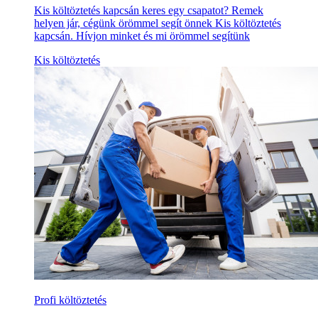
Kis költöztetés kapcsán keres egy csapatot? Remek
helyen jár, cégünk örömmel segít önnek Kis költöztetés
kapcsán. Hívjon minket és mi örömmel segítünk
Kis költöztetés
Profi költöztetés