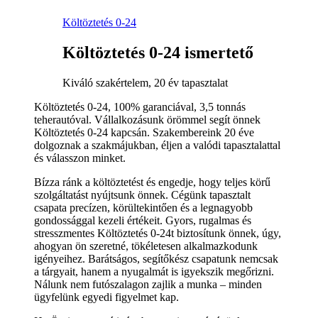
Költöztetés 0-24
Költöztetés 0-24 ismertető
Kiváló szakértelem, 20 év tapasztalat
Költöztetés 0-24, 100% garanciával, 3,5 tonnás
teherautóval. Vállalkozásunk örömmel segít önnek
Költöztetés 0-24 kapcsán. Szakembereink 20 éve
dolgoznak a szakmájukban, éljen a valódi tapasztalattal
és válasszon minket.
Bízza ránk a költöztetést és engedje, hogy teljes körű
szolgáltatást nyújtsunk önnek. Cégünk tapasztalt
csapata precízen, körültekintően és a legnagyobb
gondossággal kezeli értékeit. Gyors, rugalmas és
stresszmentes Költöztetés 0-24t biztosítunk önnek, úgy,
ahogyan ön szeretné, tökéletesen alkalmazkodunk
igényeihez. Barátságos, segítőkész csapatunk nemcsak
a tárgyait, hanem a nyugalmát is igyekszik megőrizni.
Nálunk nem futószalagon zajlik a munka – minden
ügyfelünk egyedi figyelmet kap.