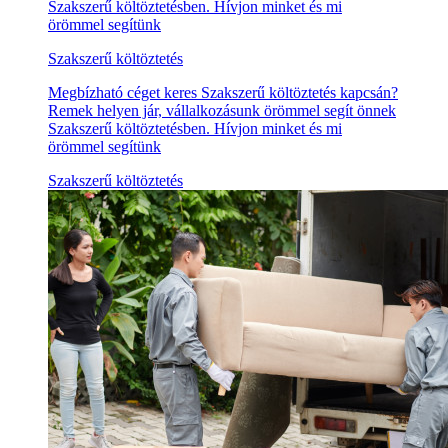
Szakszerű költöztetésben. Hívjon minket és mi
örömmel segítünk
Szakszerű költöztetés
Megbízható céget keres Szakszerű költöztetés kapcsán?
Remek helyen jár, vállalkozásunk örömmel segít önnek
Szakszerű költöztetésben. Hívjon minket és mi
örömmel segítünk
Szakszerű költöztetés