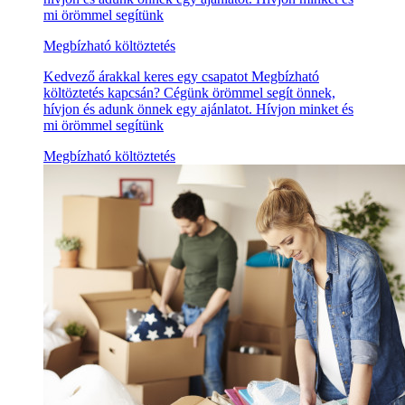
mi örömmel segítünk
Megbízható költöztetés
Kedvező árakkal keres egy csapatot Megbízható
költöztetés kapcsán? Cégünk örömmel segít önnek,
hívjon és adunk önnek egy ajánlatot. Hívjon minket és
mi örömmel segítünk
Megbízható költöztetés