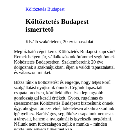
Költöztetés Budapest
Költöztetés Budapest
ismertető
Kiváló szakértelem, 20 év tapasztalat
Megbízható céget keres Költöztetés Budapest kapcsán?
Remek helyen jár, vállalkozásunk örömmel segít önnek
Költöztetés Budapestben. Szakembereink 20 éve
dolgoznak a szakmájukban, éljen a valódi tapasztalattal
és válasszon minket.
Bízza ránk a költöztetést és engedje, hogy teljes körű
szolgáltatást nyújtsunk önnek. Cégünk tapasztalt
csapata precízen, körültekintően és a legnagyobb
gondossággal kezeli értékeit. Gyors, rugalmas és
stresszmentes Költöztetés Budapestt biztosítunk önnek,
úgy, ahogyan ön szeretné, tökéletesen alkalmazkodunk
igényeihez. Barátságos, segítőkész csapatunk nemcsak
a tárgyait, hanem a nyugalmát is igyekszik megőrizni.
Nálunk nem futószalagon zajlik a munka – minden
ügyfelünk egyedi figyelmet kap.