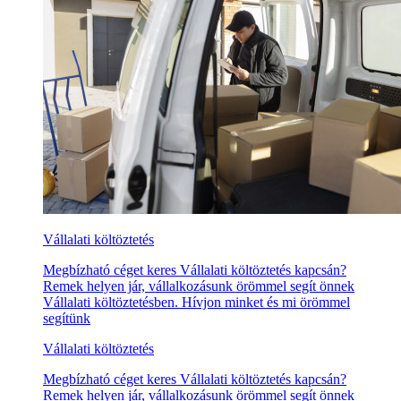
Vállalati költöztetés
Megbízható céget keres Vállalati költöztetés kapcsán?
Remek helyen jár, vállalkozásunk örömmel segít önnek
Vállalati költöztetésben. Hívjon minket és mi örömmel
segítünk
Vállalati költöztetés
Megbízható céget keres Vállalati költöztetés kapcsán?
Remek helyen jár, vállalkozásunk örömmel segít önnek