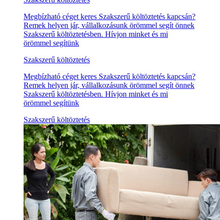
Megbízható céget keres Szakszerű költöztetés kapcsán?
Remek helyen jár, vállalkozásunk örömmel segít önnek
Szakszerű költöztetésben. Hívjon minket és mi
örömmel segítünk
Szakszerű költöztetés
Megbízható céget keres Szakszerű költöztetés kapcsán?
Remek helyen jár, vállalkozásunk örömmel segít önnek
Szakszerű költöztetésben. Hívjon minket és mi
örömmel segítünk
Szakszerű költöztetés