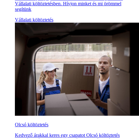
Vállalati költöztetésben. Hívjon minket és mi örömmel
segítünk
Vállalati költöztetés
Olcsó költöztetés
Kedvező árakkal keres egy csapatot Olcsó költöztetés