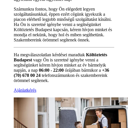
Számunkra fontos, hogy Ön elégedett legyen
szolgáltatásunkkal, éppen ezért cégünk igyekszik a
piacon elérhető legjobb minőségű szolgáltatást kínálni.
Ha Ön is szeretné igénybe venni a segítségünket
Költöztetés Budapest kapcsán, kérem hívjon minket és
mondja el nekünk, hogy hol és miben segíthetünk.
Szakembereink örömmel segítenek önnek.
Ha megválaszolatlan kérdései maradtak
Költöztetés
Budapest
vagy Ön is szeretné igénybe venni a
segítségünket kérem hívjon minket az év bármelyik
napján, a nap
06:00 - 22:00
órájában bármikor a
+36
(70) 678 00 24
telefonszámunkon és szakembereink
örömmel segítenek.
Ajánlatkérés