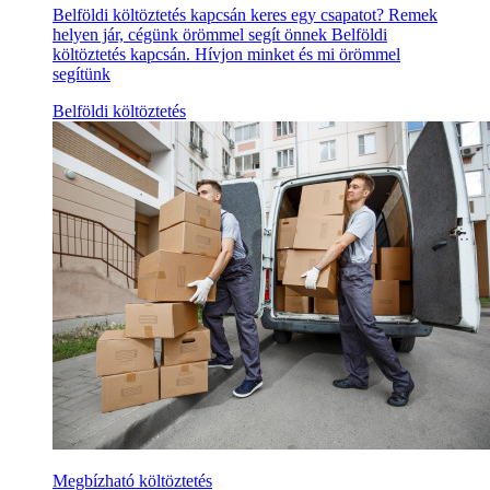
Belföldi költöztetés kapcsán keres egy csapatot? Remek
helyen jár, cégünk örömmel segít önnek Belföldi
költöztetés kapcsán. Hívjon minket és mi örömmel
segítünk
Belföldi költöztetés
Megbízható költöztetés