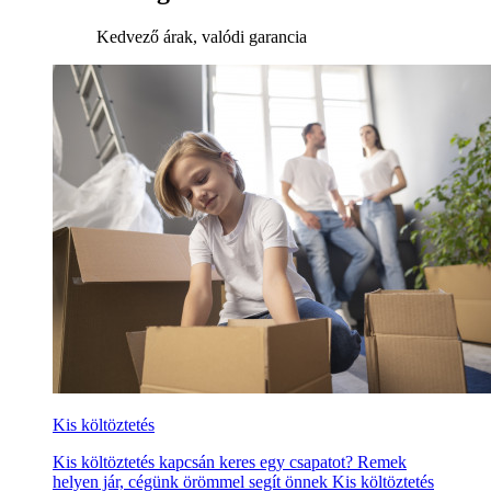
Kedvező árak, valódi garancia
Kis költöztetés
Kis költöztetés kapcsán keres egy csapatot? Remek
helyen jár, cégünk örömmel segít önnek Kis költöztetés