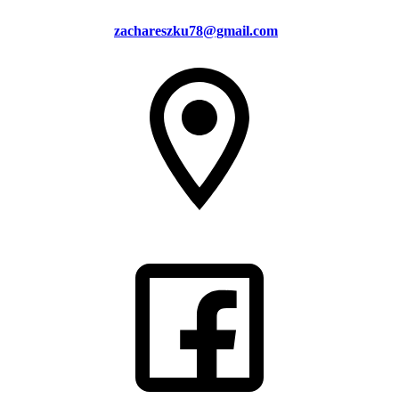
zachareszku78@gmail.com