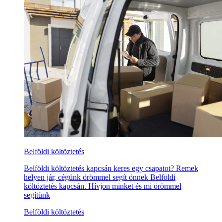
Belföldi költöztetés
Belföldi költöztetés kapcsán keres egy csapatot? Remek
helyen jár, cégünk örömmel segít önnek Belföldi
költöztetés kapcsán. Hívjon minket és mi örömmel
segítünk
Belföldi költöztetés