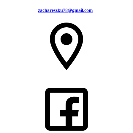
zachareszku78@gmail.com