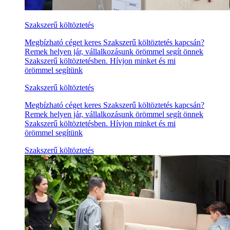
Szakszerű költöztetés
Megbízható céget keres Szakszerű költöztetés kapcsán?
Remek helyen jár, vállalkozásunk örömmel segít önnek
Szakszerű költöztetésben. Hívjon minket és mi
örömmel segítünk
Szakszerű költöztetés
Megbízható céget keres Szakszerű költöztetés kapcsán?
Remek helyen jár, vállalkozásunk örömmel segít önnek
Szakszerű költöztetésben. Hívjon minket és mi
örömmel segítünk
Szakszerű költöztetés