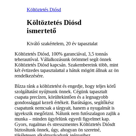
Költöztetés Diósd
Költöztetés Diósd
ismertető
Kiváló szakértelem, 20 év tapasztalat
Költöztetés Diósd, 100% garanciával, 3,5 tonnás
teherautóval. Vállalkozásunk örömmel segít önnek
Költöztetés Diósd kapcsán. Szakembereink több, mint
két évtizedes tapasztalattal a hátuk mögött állnak az ön
rendelkezésére.
Bízza ránk a költöztetést és engedje, hogy teljes körű
szolgáltatást nyújtsunk önnek. Cégünk tapasztalt
csapata precízen, körültekintően és a legnagyobb
gondossággal kezeli értékeit. Barátságos, segítőkész
csapatunk nemcsak a tárgyait, hanem a nyugalmát is
igyekszik megőrizni. Nálunk nem futószalagon zajlik a
munka – minden ügyfelünk egyedi figyelmet kap.
Gyors, rugalmas és stresszmentes Költöztetés Diósdt
biztosítunk önnek, úgy, ahogyan ön szeretné,
tökéletesen alkalmazkodunk igényeihez.