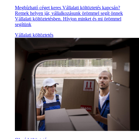
Megbízható céget keres Vállalati költöztetés kapcsán?
Remek helyen jár, vállalkozásunk örömmel segít önnek
Vállalati költöztetésben. Hívjon minket és mi örömmel
segítünk
Vállalati költöztetés