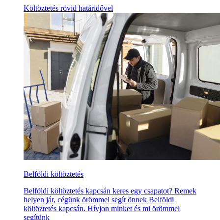
Költöztetés rövid határidővel
Belföldi költöztetés
Belföldi költöztetés kapcsán keres egy csapatot? Remek
helyen jár, cégünk örömmel segít önnek Belföldi
költöztetés kapcsán. Hívjon minket és mi örömmel
segítünk