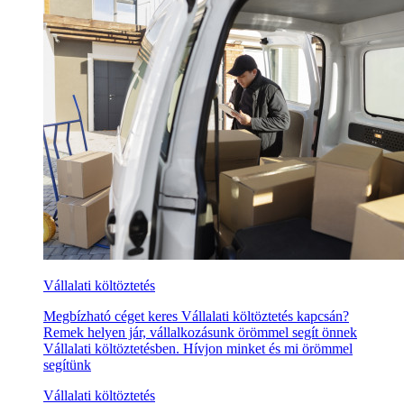
Vállalati költöztetés
Megbízható céget keres Vállalati költöztetés kapcsán?
Remek helyen jár, vállalkozásunk örömmel segít önnek
Vállalati költöztetésben. Hívjon minket és mi örömmel
segítünk
Vállalati költöztetés