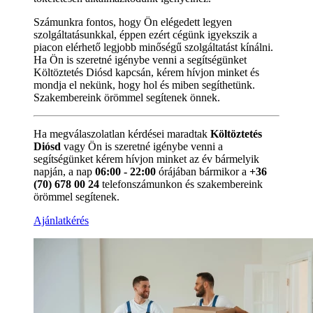
Számunkra fontos, hogy Ön elégedett legyen
szolgáltatásunkkal, éppen ezért cégünk igyekszik a
piacon elérhető legjobb minőségű szolgáltatást kínálni.
Ha Ön is szeretné igénybe venni a segítségünket
Költöztetés Diósd kapcsán, kérem hívjon minket és
mondja el nekünk, hogy hol és miben segíthetünk.
Szakembereink örömmel segítenek önnek.
Ha megválaszolatlan kérdései maradtak
Költöztetés
Diósd
vagy Ön is szeretné igénybe venni a
segítségünket kérem hívjon minket az év bármelyik
napján, a nap
06:00 - 22:00
órájában bármikor a
+36
(70) 678 00 24
telefonszámunkon és szakembereink
örömmel segítenek.
Ajánlatkérés