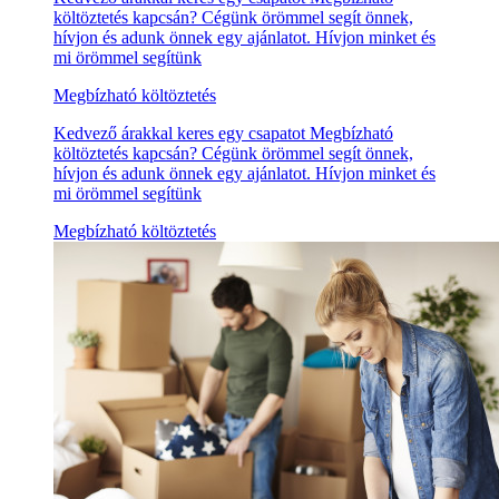
költöztetés kapcsán? Cégünk örömmel segít önnek,
hívjon és adunk önnek egy ajánlatot. Hívjon minket és
mi örömmel segítünk
Megbízható költöztetés
Kedvező árakkal keres egy csapatot Megbízható
költöztetés kapcsán? Cégünk örömmel segít önnek,
hívjon és adunk önnek egy ajánlatot. Hívjon minket és
mi örömmel segítünk
Megbízható költöztetés