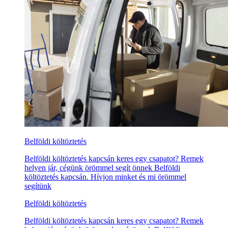
Belföldi költöztetés
Belföldi költöztetés kapcsán keres egy csapatot? Remek
helyen jár, cégünk örömmel segít önnek Belföldi
költöztetés kapcsán. Hívjon minket és mi örömmel
segítünk
Belföldi költöztetés
Belföldi költöztetés kapcsán keres egy csapatot? Remek