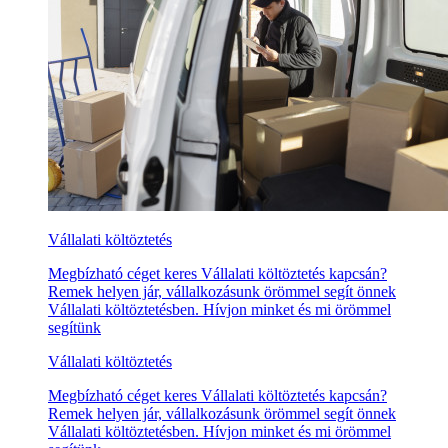
Vállalati költöztetés
Megbízható céget keres Vállalati költöztetés kapcsán?
Remek helyen jár, vállalkozásunk örömmel segít önnek
Vállalati költöztetésben. Hívjon minket és mi örömmel
segítünk
Vállalati költöztetés
Megbízható céget keres Vállalati költöztetés kapcsán?
Remek helyen jár, vállalkozásunk örömmel segít önnek
Vállalati költöztetésben. Hívjon minket és mi örömmel