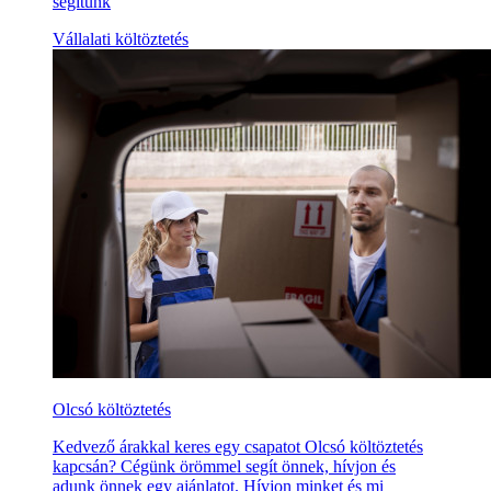
segítünk
Vállalati költöztetés
Olcsó költöztetés
Kedvező árakkal keres egy csapatot Olcsó költöztetés
kapcsán? Cégünk örömmel segít önnek, hívjon és
adunk önnek egy ajánlatot. Hívjon minket és mi