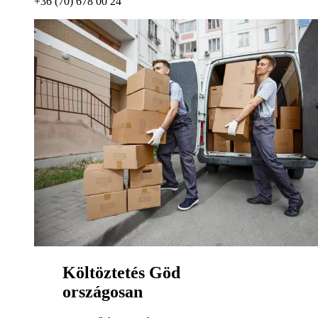
+36 (70) 678 00 24
Költöztetés Göd
országosan