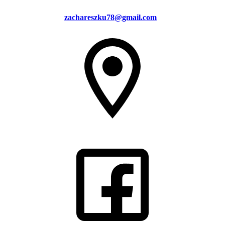
zachareszku78@gmail.com