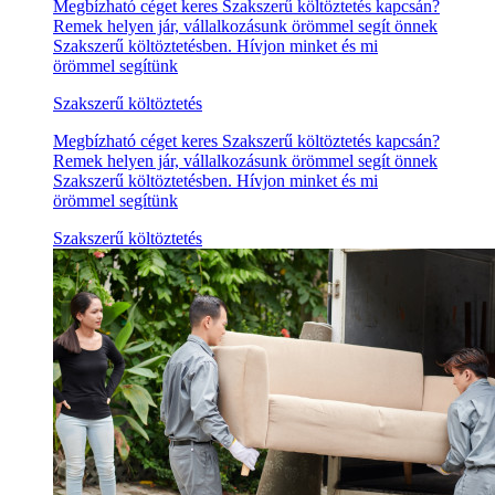
Megbízható céget keres Szakszerű költöztetés kapcsán?
Remek helyen jár, vállalkozásunk örömmel segít önnek
Szakszerű költöztetésben. Hívjon minket és mi
örömmel segítünk
Szakszerű költöztetés
Megbízható céget keres Szakszerű költöztetés kapcsán?
Remek helyen jár, vállalkozásunk örömmel segít önnek
Szakszerű költöztetésben. Hívjon minket és mi
örömmel segítünk
Szakszerű költöztetés