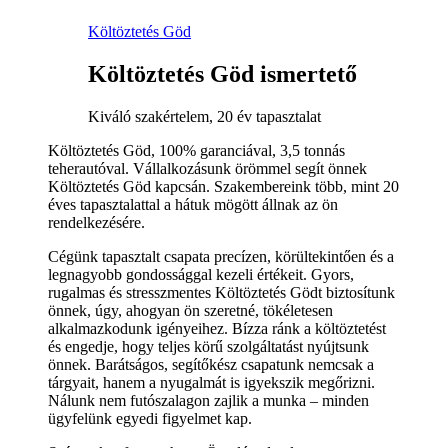
Költöztetés Göd
Költöztetés Göd ismertető
Kiváló szakértelem, 20 év tapasztalat
Költöztetés Göd, 100% garanciával, 3,5 tonnás
teherautóval. Vállalkozásunk örömmel segít önnek
Költöztetés Göd kapcsán. Szakembereink több, mint 20
éves tapasztalattal a hátuk mögött állnak az ön
rendelkezésére.
Cégünk tapasztalt csapata precízen, körültekintően és a
legnagyobb gondossággal kezeli értékeit. Gyors,
rugalmas és stresszmentes Költöztetés Gödt biztosítunk
önnek, úgy, ahogyan ön szeretné, tökéletesen
alkalmazkodunk igényeihez. Bízza ránk a költöztetést
és engedje, hogy teljes körű szolgáltatást nyújtsunk
önnek. Barátságos, segítőkész csapatunk nemcsak a
tárgyait, hanem a nyugalmát is igyekszik megőrizni.
Nálunk nem futószalagon zajlik a munka – minden
ügyfelünk egyedi figyelmet kap.