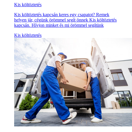
Kis költöztetés
Kis költöztetés kapcsán keres egy csapatot? Remek
helyen jár, cégünk örömmel segít önnek Kis költöztetés
kapcsán. Hívjon minket és mi örömmel segítünk
Kis költöztetés