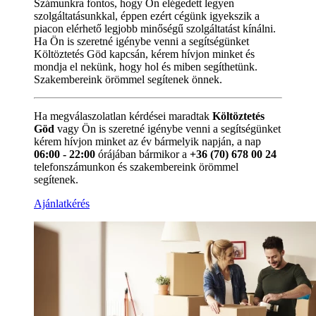
Számunkra fontos, hogy Ön elégedett legyen
szolgáltatásunkkal, éppen ezért cégünk igyekszik a
piacon elérhető legjobb minőségű szolgáltatást kínálni.
Ha Ön is szeretné igénybe venni a segítségünket
Költöztetés Göd kapcsán, kérem hívjon minket és
mondja el nekünk, hogy hol és miben segíthetünk.
Szakembereink örömmel segítenek önnek.
Ha megválaszolatlan kérdései maradtak
Költöztetés
Göd
vagy Ön is szeretné igénybe venni a segítségünket
kérem hívjon minket az év bármelyik napján, a nap
06:00 - 22:00
órájában bármikor a
+36 (70) 678 00 24
telefonszámunkon és szakembereink örömmel
segítenek.
Ajánlatkérés