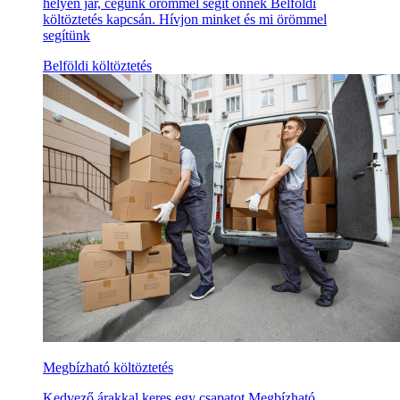
helyen jár, cégünk örömmel segít önnek Belföldi
költöztetés kapcsán. Hívjon minket és mi örömmel
segítünk
Belföldi költöztetés
Megbízható költöztetés
Kedvező árakkal keres egy csapatot Megbízható