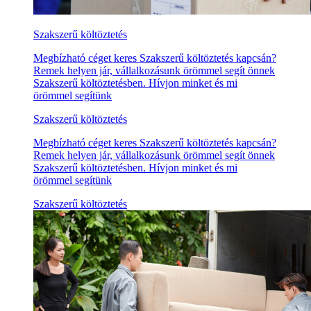
Szakszerű költöztetés
Megbízható céget keres Szakszerű költöztetés kapcsán?
Remek helyen jár, vállalkozásunk örömmel segít önnek
Szakszerű költöztetésben. Hívjon minket és mi
örömmel segítünk
Szakszerű költöztetés
Megbízható céget keres Szakszerű költöztetés kapcsán?
Remek helyen jár, vállalkozásunk örömmel segít önnek
Szakszerű költöztetésben. Hívjon minket és mi
örömmel segítünk
Szakszerű költöztetés