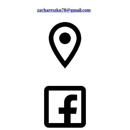
zachareszku78@gmail.com