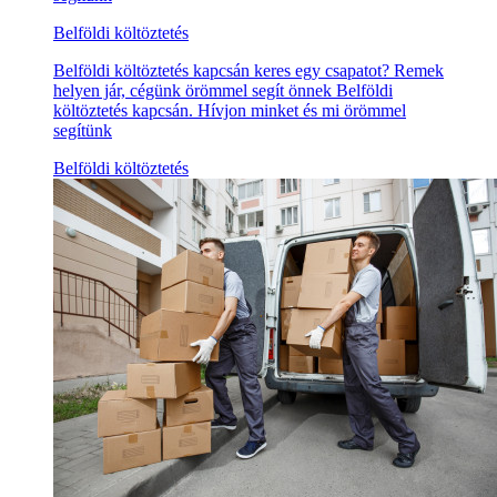
Belföldi költöztetés
Belföldi költöztetés kapcsán keres egy csapatot? Remek
helyen jár, cégünk örömmel segít önnek Belföldi
költöztetés kapcsán. Hívjon minket és mi örömmel
segítünk
Belföldi költöztetés