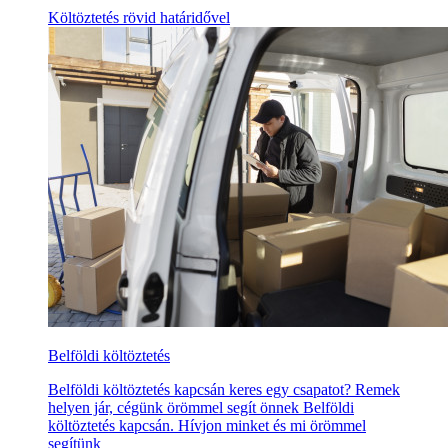
Költöztetés rövid határidővel
Belföldi költöztetés
Belföldi költöztetés kapcsán keres egy csapatot? Remek
helyen jár, cégünk örömmel segít önnek Belföldi
költöztetés kapcsán. Hívjon minket és mi örömmel
segítünk