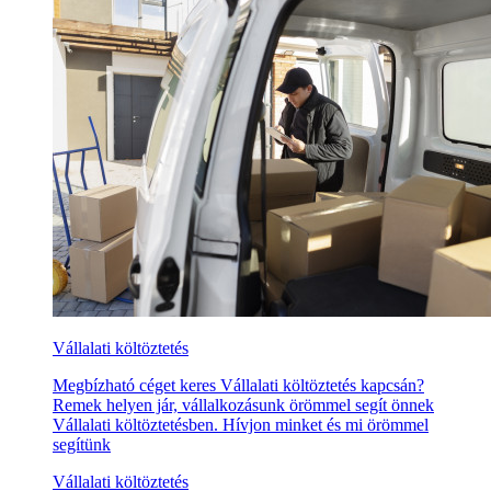
Vállalati költöztetés
Megbízható céget keres Vállalati költöztetés kapcsán?
Remek helyen jár, vállalkozásunk örömmel segít önnek
Vállalati költöztetésben. Hívjon minket és mi örömmel
segítünk
Vállalati költöztetés