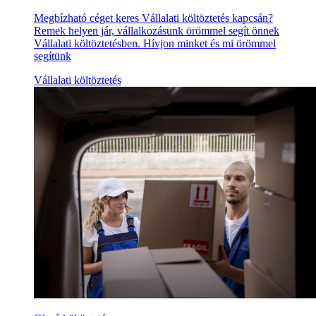
Megbízható céget keres Vállalati költöztetés kapcsán?
Remek helyen jár, vállalkozásunk örömmel segít önnek
Vállalati költöztetésben. Hívjon minket és mi örömmel
segítünk
Vállalati költöztetés