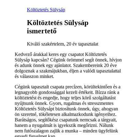
Költöztetés Sülysáp
Költöztetés Sülysáp
ismertető
Kiváló szakértelem, 20 év tapasztalat
Kedvező árakkal keres egy csapatot Költöztetés
Sülysáp kapcsán? Cégünk örömmel segít önnek, hívjon
és adunk önnek egy ajánlatot. Szakembereink 20 éve
dolgoznak a szakmájukban, éljen a valódi tapasztalattal
és válasszon minket.
Cégünk tapasztalt csapata precízen, körültekintően és a
legnagyobb gondossággal kezeli értékeit. Bízza ránk a
költöztetést és engedje, hogy teljes körű szolgáltatást
nyújtsunk önnek. Gyors, rugalmas és stresszmentes
Költöztetés Sülysápt biztosítunk önnek, úgy, ahogyan
ön szeretné, tökéletesen alkalmazkodunk igényeihez.
Barátságos, segítőkész csapatunk nemcsak a tárgyait,
hanem a nyugalmát is igyekszik megőrizni. Nálunk
nem futószalagon zajlik a munka – minden ügyfelünk
egyedi figyelmet kap.