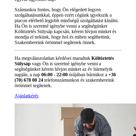
Számunkra fontos, hogy Ön elégedett legyen
szolgáltatásunkkal, éppen ezért cégünk igyekszik a
piacon elérhető legjobb minőségű szolgáltatást kínálni.
Ha Ön is szeretné igénybe venni a segítségünket
Költöztetés Sülysáp kapcsán, kérem hívjon minket és
mondja el nekünk, hogy hol és miben segíthetünk.
Szakembereink örömmel segítenek önnek.
Ha megválaszolatlan kérdései maradtak
Költöztetés
Sülysáp
vagy Ön is szeretné igénybe venni a
segítségünket kérem hívjon minket az év bármelyik
napján, a nap
06:00 - 22:00
órájában bármikor a
+36
(70) 678 00 24
telefonszámunkon és szakembereink
örömmel segítenek.
Ajánlatkérés