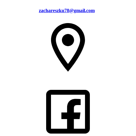
zachareszku78@gmail.com