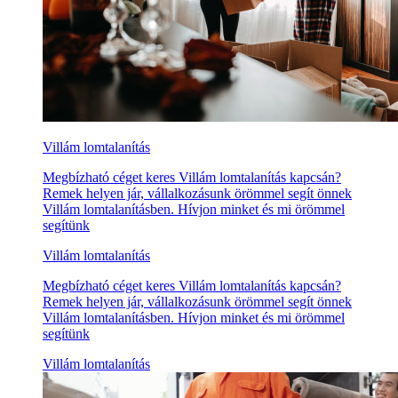
Villám lomtalanítás
Megbízható céget keres Villám lomtalanítás kapcsán?
Remek helyen jár, vállalkozásunk örömmel segít önnek
Villám lomtalanításben. Hívjon minket és mi örömmel
segítünk
Villám lomtalanítás
Megbízható céget keres Villám lomtalanítás kapcsán?
Remek helyen jár, vállalkozásunk örömmel segít önnek
Villám lomtalanításben. Hívjon minket és mi örömmel
segítünk
Villám lomtalanítás