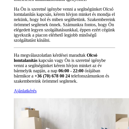
Ha Ön is szeretné igénybe venni a segítségünket Olcsó
lomtalanítás kapcsán, kérem hívjon minket és mondja el
nekünk, hogy hol és miben segíthetünk. Szakembereink
örömmel segítenek önnek. Számunkra fontos, hogy Ön
elégedett legyen szolgáltatásunkkal, éppen ezért cégünk
igyekszik a piacon elérhető legjobb minőségű
szolgáltatást kínálni.
Ha megválaszolatlan kérdései maradtak
Olcsó
lomtalanítás
kapcsán vagy Ön is szeretné igénybe
venni a segítségünket kérem hívjon minket az év
bármelyik napján, a nap
06:00 - 22:00
órájában
bármikor a
+36 (70) 678 00 24
telefonszámunkon és
szakembereink örömmel segítenek.
Ajánlatkérés