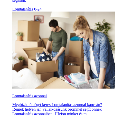
segítünk
Lomtalanítás 0-24
Lomtalanítás azonnal
Megbízható céget keres Lomtalanítás azonnal kapcsán?
Remek helyen jár, vállalkozásunk örömmel segít önnek
Lomtalanítás azonnalben. Hívjon minket és mi