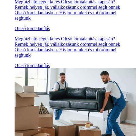
Megbízható céget keres Olcsó lomtalanítás kapcsán?
Remek helyen jár, vállalkozásunk örömmel segít önnek
Olcsó lomtalanításben. Hívjon minket és mi örömmel
segítünk
Olcsó lomtalanítás
Megbízható céget keres Olcsó lomtalanítás kapcsán?
Remek helyen jár, vállalkozásunk örömmel segít önnek
Olcsó lomtalanításben. Hívjon minket és mi örömmel
segítünk
Olcsó lomtalanítás