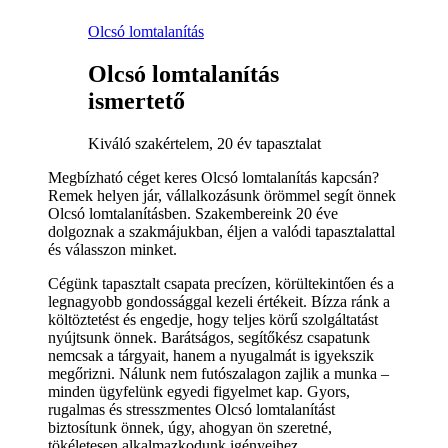
Olcsó lomtalanítás
Olcsó lomtalanítás
ismertető
Kiváló szakértelem, 20 év tapasztalat
Megbízható céget keres Olcsó lomtalanítás kapcsán?
Remek helyen jár, vállalkozásunk örömmel segít önnek
Olcsó lomtalanításben. Szakembereink 20 éve
dolgoznak a szakmájukban, éljen a valódi tapasztalattal
és válasszon minket.
Cégünk tapasztalt csapata precízen, körültekintően és a
legnagyobb gondossággal kezeli értékeit. Bízza ránk a
költöztetést és engedje, hogy teljes körű szolgáltatást
nyújtsunk önnek. Barátságos, segítőkész csapatunk
nemcsak a tárgyait, hanem a nyugalmát is igyekszik
megőrizni. Nálunk nem futószalagon zajlik a munka –
minden ügyfelünk egyedi figyelmet kap. Gyors,
rugalmas és stresszmentes Olcsó lomtalanítást
biztosítunk önnek, úgy, ahogyan ön szeretné,
tökéletesen alkalmazkodunk igényeihez.