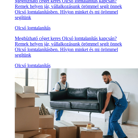
Megbízható céget keres Olcsó lomtalanítás kapcsán?
Remek helyen jár, vállalkozásunk örömmel segít önnek
Olcsó lomtalanításben. Hívjon minket és mi örömmel
segítünk
Olcsó lomtalanítás
Megbízható céget keres Olcsó lomtalanítás kapcsán?
Remek helyen jár, vállalkozásunk örömmel segít önnek
Olcsó lomtalanításben. Hívjon minket és mi örömmel
segítünk
Olcsó lomtalanítás