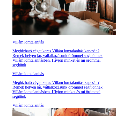
Villám lomtalanítás
Megbízható céget keres Villám lomtalanítás kapcsán?
Remek helyen jár, vállalkozásunk örömmel segít önnek
Villám lomtalanításben. Hívjon minket és mi örömmel
segítünk
Villám lomtalanítás
Megbízható céget keres Villám lomtalanítás kapcsán?
Remek helyen jár, vállalkozásunk örömmel segít önnek
Villám lomtalanításben. Hívjon minket és mi örömmel
segítünk
Villám lomtalanítás