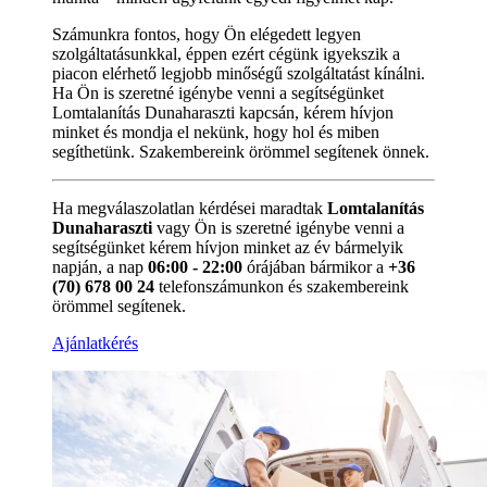
Számunkra fontos, hogy Ön elégedett legyen
szolgáltatásunkkal, éppen ezért cégünk igyekszik a
piacon elérhető legjobb minőségű szolgáltatást kínálni.
Ha Ön is szeretné igénybe venni a segítségünket
Lomtalanítás Dunaharaszti kapcsán, kérem hívjon
minket és mondja el nekünk, hogy hol és miben
segíthetünk. Szakembereink örömmel segítenek önnek.
Ha megválaszolatlan kérdései maradtak
Lomtalanítás
Dunaharaszti
vagy Ön is szeretné igénybe venni a
segítségünket kérem hívjon minket az év bármelyik
napján, a nap
06:00 - 22:00
órájában bármikor a
+36
(70) 678 00 24
telefonszámunkon és szakembereink
örömmel segítenek.
Ajánlatkérés