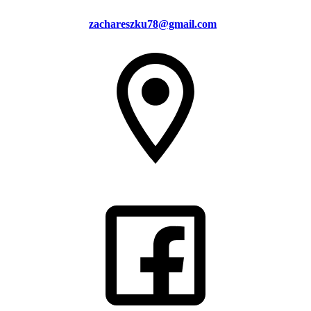
zachareszku78@gmail.com