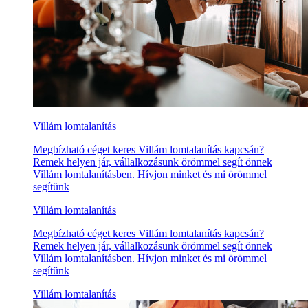
Villám lomtalanítás
Megbízható céget keres Villám lomtalanítás kapcsán?
Remek helyen jár, vállalkozásunk örömmel segít önnek
Villám lomtalanításben. Hívjon minket és mi örömmel
segítünk
Villám lomtalanítás
Megbízható céget keres Villám lomtalanítás kapcsán?
Remek helyen jár, vállalkozásunk örömmel segít önnek
Villám lomtalanításben. Hívjon minket és mi örömmel
segítünk
Villám lomtalanítás