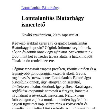
Lomtalanítás Biatorbágy
Lomtalanítás Biatorbágy
ismertető
Kiváló szakértelem, 20 év tapasztalat
Kedvező árakkal keres egy csapatot Lomtalanítás
Biatorbágy kapcsán? Cégünk örömmel segít önnek,
hívjon és adunk önnek egy ajánlatot. Szakembereink
több, mint két évtizedes tapasztalattal a hátuk mögött
állnak az ön rendelkezésére.
Cégünk tapasztalt csapata precízen, körültekintően és a
legnagyobb gondossággal kezeli értékeit. Gyors,
rugalmas és stresszmentes Lomtalanítás Biatorbágyt
biztosítunk önnek, úgy, ahogyan ön szeretné,
tökéletesen alkalmazkodunk igényeihez. Barátságos,
segítőkész csapatunk nemcsak a tárgyait, hanem a
nyugalmát is igyekszik megőrizni. Nálunk nem
futószalagon zajlik a munka – minden ügyfelünk
egyedi figyelmet kap. Bízza ránk a költöztetést és
engedje, hogy teljes körű szolgáltatást nyújtsunk önnek.