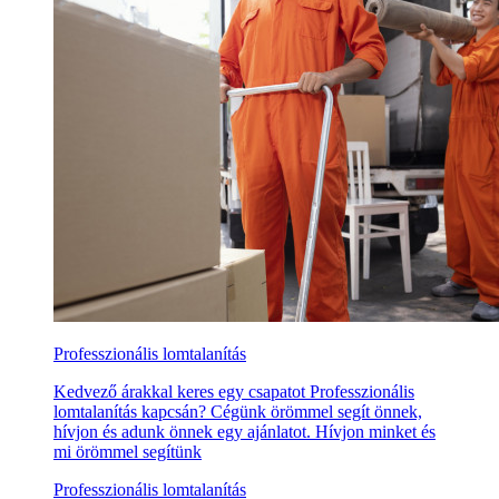
Professzionális lomtalanítás
Kedvező árakkal keres egy csapatot Professzionális
lomtalanítás kapcsán? Cégünk örömmel segít önnek,
hívjon és adunk önnek egy ajánlatot. Hívjon minket és
mi örömmel segítünk
Professzionális lomtalanítás