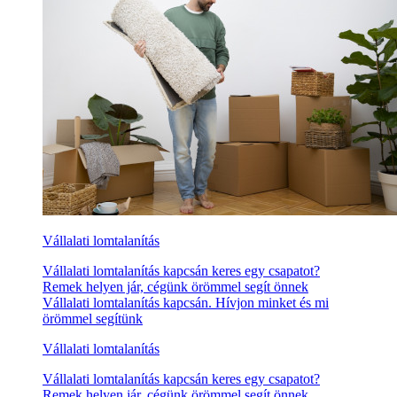
Vállalati lomtalanítás
Vállalati lomtalanítás kapcsán keres egy csapatot?
Remek helyen jár, cégünk örömmel segít önnek
Vállalati lomtalanítás kapcsán. Hívjon minket és mi
örömmel segítünk
Vállalati lomtalanítás
Vállalati lomtalanítás kapcsán keres egy csapatot?
Remek helyen jár, cégünk örömmel segít önnek