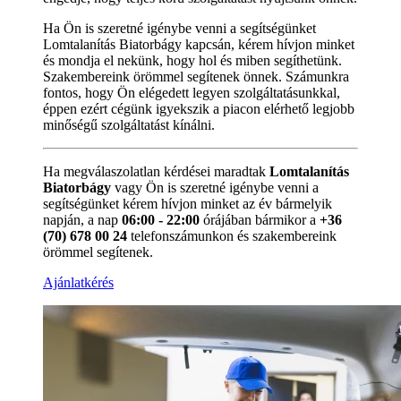
Ha Ön is szeretné igénybe venni a segítségünket
Lomtalanítás Biatorbágy kapcsán, kérem hívjon minket
és mondja el nekünk, hogy hol és miben segíthetünk.
Szakembereink örömmel segítenek önnek. Számunkra
fontos, hogy Ön elégedett legyen szolgáltatásunkkal,
éppen ezért cégünk igyekszik a piacon elérhető legjobb
minőségű szolgáltatást kínálni.
Ha megválaszolatlan kérdései maradtak
Lomtalanítás
Biatorbágy
vagy Ön is szeretné igénybe venni a
segítségünket kérem hívjon minket az év bármelyik
napján, a nap
06:00 - 22:00
órájában bármikor a
+36
(70) 678 00 24
telefonszámunkon és szakembereink
örömmel segítenek.
Ajánlatkérés