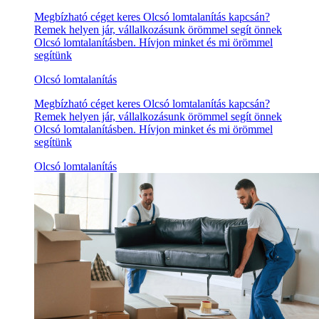
Megbízható céget keres Olcsó lomtalanítás kapcsán?
Remek helyen jár, vállalkozásunk örömmel segít önnek
Olcsó lomtalanításben. Hívjon minket és mi örömmel
segítünk
Olcsó lomtalanítás
Megbízható céget keres Olcsó lomtalanítás kapcsán?
Remek helyen jár, vállalkozásunk örömmel segít önnek
Olcsó lomtalanításben. Hívjon minket és mi örömmel
segítünk
Olcsó lomtalanítás