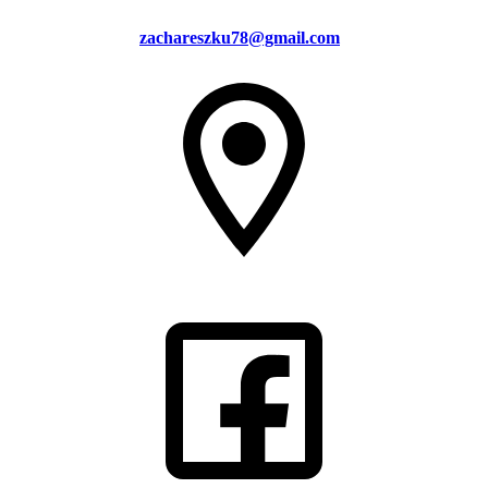
zachareszku78@gmail.com