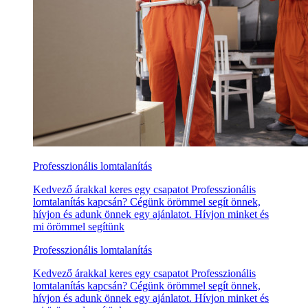
Professzionális lomtalanítás
Kedvező árakkal keres egy csapatot Professzionális
lomtalanítás kapcsán? Cégünk örömmel segít önnek,
hívjon és adunk önnek egy ajánlatot. Hívjon minket és
mi örömmel segítünk
Professzionális lomtalanítás
Kedvező árakkal keres egy csapatot Professzionális
lomtalanítás kapcsán? Cégünk örömmel segít önnek,
hívjon és adunk önnek egy ajánlatot. Hívjon minket és