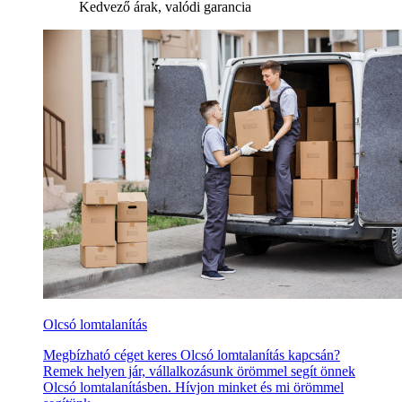
Kedvező árak, valódi garancia
Olcsó lomtalanítás
Megbízható céget keres Olcsó lomtalanítás kapcsán?
Remek helyen jár, vállalkozásunk örömmel segít önnek
Olcsó lomtalanításben. Hívjon minket és mi örömmel