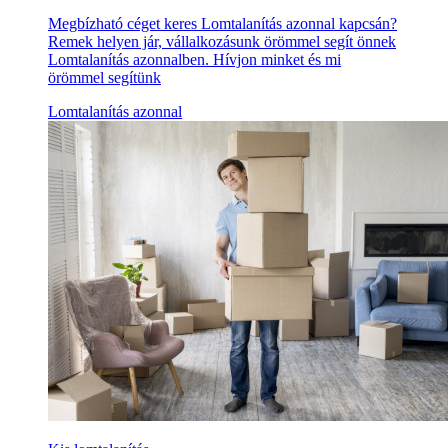
Megbízható céget keres Lomtalanítás azonnal kapcsán?
Remek helyen jár, vállalkozásunk örömmel segít önnek
Lomtalanítás azonnalben. Hívjon minket és mi
örömmel segítünk
Lomtalanítás azonnal