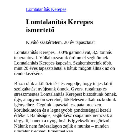
Lomtalanítás Kerepes
Lomtalanítás Kerepes
ismertető
Kiváló szakértelem, 20 év tapasztalat
Lomtalanítás Kerepes, 100% garanciával, 3,5 tonnás
teherautóval. Vállalkozásunk örömmel segít önnek
Lomtalanítás Kerepes kapcsán. Szakembereink több,
mint 20 éves tapasztalattal a hátuk mögött állnak az ön
rendelkezésére.
Bízza ránk a költöztetést és engedje, hogy teljes körű
szolgáltatást nyújtsunk önnek. Gyors, rugalmas és
stresszmentes Lomtalanítás Kerepest biztosítunk önnek,
úgy, ahogyan ön szeretné, tökéletesen alkalmazkodunk
igényeihez. Cégünk tapasztalt csapata precízen,
körültekintően és a legnagyobb gondossággal kezeli
értékeit. Barátságos, segítőkész csapatunk nemcsak a
tárgyait, hanem a nyugalmát is igyekszik megőrizni.
Nálunk nem futószalagon zajlik a munka – minden
ügyfelünk egyedi figyelmet kap.