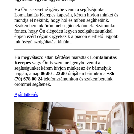
Ha Ön is szeretné igénybe venni a segítségünket
Lomtalanítás Kerepes kapcsán, kérem hívjon minket és
mondja el nekünk, hogy hol és miben segíthetünk.
Szakembereink örömmel segítenek önnek. Számunkra
fontos, hogy Ön elégedett legyen szolgáltatásunkkal,
éppen ezért cégünk igyekszik a piacon elérhető legjobb
minőségű szolgáltatást kínálni.
Ha megválaszolatlan kérdései maradtak
Lomtalanítás
Kerepes
vagy Ön is szeretné igénybe venni a
segítségünket kérem hívjon minket az év bármelyik
napján, a nap
06:00 - 22:00
órájában bármikor a
+36
(70) 678 00 24
telefonszámunkon és szakembereink
örömmel segítenek.
Ajánlatkérés