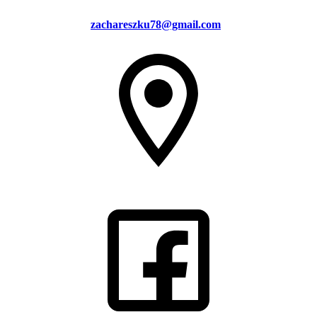
zachareszku78@gmail.com