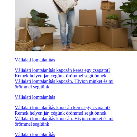
Vállalati lomtalanítás
Vállalati lomtalanítás kapcsán keres egy csapatot?
Remek helyen jár, cégünk örömmel segít önnek
Vállalati lomtalanítás kapcsán. Hívjon minket és mi
örömmel segítünk
Vállalati lomtalanítás
Vállalati lomtalanítás kapcsán keres egy csapatot?
Remek helyen jár, cégünk örömmel segít önnek
Vállalati lomtalanítás kapcsán. Hívjon minket és mi
örömmel segítünk
Vállalati lomtalanítás