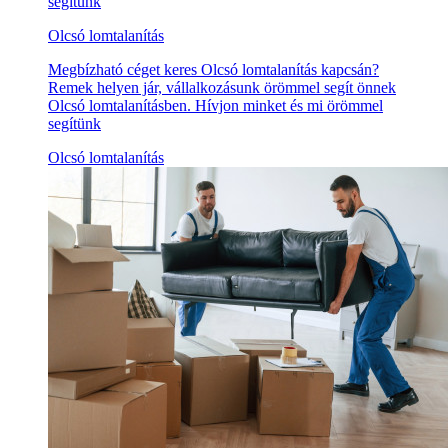
segítünk
Olcsó lomtalanítás
Megbízható céget keres Olcsó lomtalanítás kapcsán?
Remek helyen jár, vállalkozásunk örömmel segít önnek
Olcsó lomtalanításben. Hívjon minket és mi örömmel
segítünk
Olcsó lomtalanítás