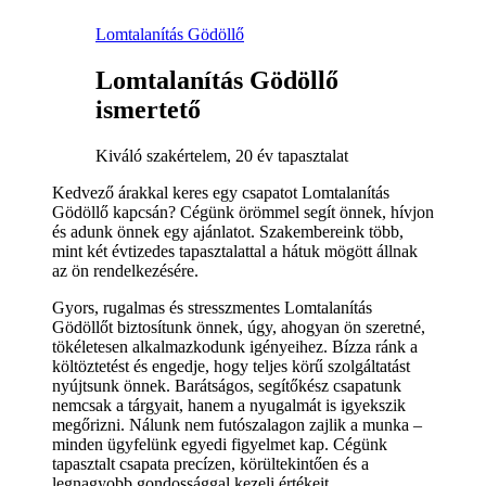
Lomtalanítás Gödöllő
Lomtalanítás Gödöllő
ismertető
Kiváló szakértelem, 20 év tapasztalat
Kedvező árakkal keres egy csapatot Lomtalanítás
Gödöllő kapcsán? Cégünk örömmel segít önnek, hívjon
és adunk önnek egy ajánlatot. Szakembereink több,
mint két évtizedes tapasztalattal a hátuk mögött állnak
az ön rendelkezésére.
Gyors, rugalmas és stresszmentes Lomtalanítás
Gödöllőt biztosítunk önnek, úgy, ahogyan ön szeretné,
tökéletesen alkalmazkodunk igényeihez. Bízza ránk a
költöztetést és engedje, hogy teljes körű szolgáltatást
nyújtsunk önnek. Barátságos, segítőkész csapatunk
nemcsak a tárgyait, hanem a nyugalmát is igyekszik
megőrizni. Nálunk nem futószalagon zajlik a munka –
minden ügyfelünk egyedi figyelmet kap. Cégünk
tapasztalt csapata precízen, körültekintően és a
legnagyobb gondossággal kezeli értékeit.