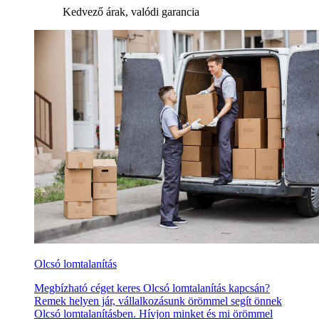
Kedvező árak, valódi garancia
Olcsó lomtalanítás
Megbízható céget keres Olcsó lomtalanítás kapcsán?
Remek helyen jár, vállalkozásunk örömmel segít önnek
Olcsó lomtalanításben. Hívjon minket és mi örömmel