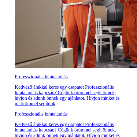
Professzionális lomtalanítás
Kedvező árakkal keres egy csapatot Professzionális
lomtalanítás kapcsán? Cégünk örömmel segít önnek,
hívjon és adunk önnek egy ajánlatot. Hívjon minket és
mi örömmel segítünk
Professzionális lomtalanítás
Kedvező árakkal keres egy csapatot Professzionális
lomtalanítás kapcsán? Cégünk örömmel segít önnek,
hívjon és adunk önnek egy ajánlatot. Hívjon minket és