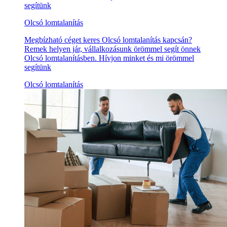
segítünk
Olcsó lomtalanítás
Megbízható céget keres Olcsó lomtalanítás kapcsán?
Remek helyen jár, vállalkozásunk örömmel segít önnek
Olcsó lomtalanításben. Hívjon minket és mi örömmel
segítünk
Olcsó lomtalanítás