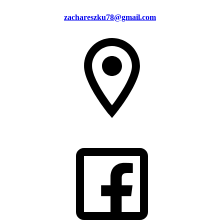
zachareszku78@gmail.com