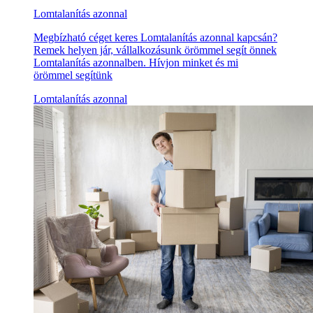
Lomtalanítás azonnal
Megbízható céget keres Lomtalanítás azonnal kapcsán?
Remek helyen jár, vállalkozásunk örömmel segít önnek
Lomtalanítás azonnalben. Hívjon minket és mi
örömmel segítünk
Lomtalanítás azonnal