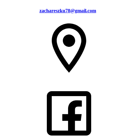
zachareszku78@gmail.com