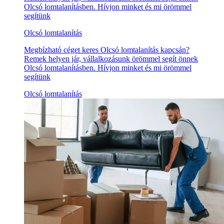
Olcsó lomtalanításben. Hívjon minket és mi örömmel
segítünk
Olcsó lomtalanítás
Megbízható céget keres Olcsó lomtalanítás kapcsán?
Remek helyen jár, vállalkozásunk örömmel segít önnek
Olcsó lomtalanításben. Hívjon minket és mi örömmel
segítünk
Olcsó lomtalanítás