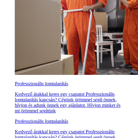
Professzionális lomtalanítás
Kedvező árakkal keres egy csapatot Professzionális
lomtalanítás kapcsán? Cégünk örömmel segít önnek,
hívjon és adunk önnek egy ajánlatot. Hívjon minket és
mi örömmel segítünk
Professzionális lomtalanítás
Kedvező árakkal keres egy csapatot Professzionális
lomtalanítás kapcsán? Cégünk örömmel segít önnek,