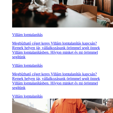
Villám lomtalanítás
Megbízható céget keres Villám lomtalanítás kapcsán?
Remek helyen jár, vállalkozásunk örömmel segít önnek
Villám lomtalanításben. Hívjon minket és mi örömmel
segítünk
Villám lomtalanítás
Megbízható céget keres Villám lomtalanítás kapcsán?
Remek helyen jár, vállalkozásunk örömmel segít önnek
Villám lomtalanításben. Hívjon minket és mi örömmel
segítünk
Villám lomtalanítás