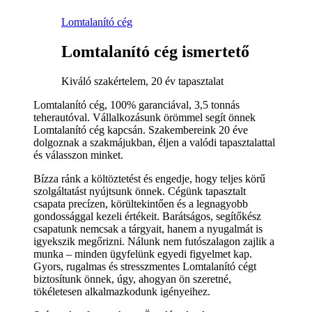
Lomtalanító cég
Lomtalanító cég ismertető
Kiváló szakértelem, 20 év tapasztalat
Lomtalanító cég, 100% garanciával, 3,5 tonnás
teherautóval. Vállalkozásunk örömmel segít önnek
Lomtalanító cég kapcsán. Szakembereink 20 éve
dolgoznak a szakmájukban, éljen a valódi tapasztalattal
és válasszon minket.
Bízza ránk a költöztetést és engedje, hogy teljes körű
szolgáltatást nyújtsunk önnek. Cégünk tapasztalt
csapata precízen, körültekintően és a legnagyobb
gondossággal kezeli értékeit. Barátságos, segítőkész
csapatunk nemcsak a tárgyait, hanem a nyugalmát is
igyekszik megőrizni. Nálunk nem futószalagon zajlik a
munka – minden ügyfelünk egyedi figyelmet kap.
Gyors, rugalmas és stresszmentes Lomtalanító cégt
biztosítunk önnek, úgy, ahogyan ön szeretné,
tökéletesen alkalmazkodunk igényeihez.