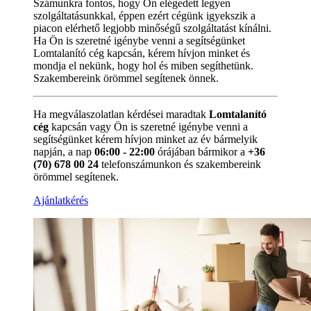
Számunkra fontos, hogy Ön elégedett legyen
szolgáltatásunkkal, éppen ezért cégünk igyekszik a
piacon elérhető legjobb minőségű szolgáltatást kínálni.
Ha Ön is szeretné igénybe venni a segítségünket
Lomtalanító cég kapcsán, kérem hívjon minket és
mondja el nekünk, hogy hol és miben segíthetünk.
Szakembereink örömmel segítenek önnek.
Ha megválaszolatlan kérdései maradtak
Lomtalanító
cég
kapcsán vagy Ön is szeretné igénybe venni a
segítségünket kérem hívjon minket az év bármelyik
napján, a nap
06:00 - 22:00
órájában bármikor a
+36
(70) 678 00 24
telefonszámunkon és szakembereink
örömmel segítenek.
Ajánlatkérés