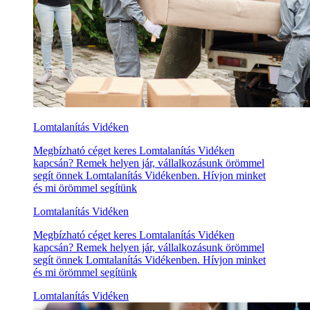
Lomtalanítás Vidéken
Megbízható céget keres Lomtalanítás Vidéken
kapcsán? Remek helyen jár, vállalkozásunk örömmel
segít önnek Lomtalanítás Vidékenben. Hívjon minket
és mi örömmel segítünk
Lomtalanítás Vidéken
Megbízható céget keres Lomtalanítás Vidéken
kapcsán? Remek helyen jár, vállalkozásunk örömmel
segít önnek Lomtalanítás Vidékenben. Hívjon minket
és mi örömmel segítünk
Lomtalanítás Vidéken