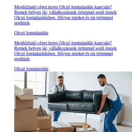
Megbízható céget keres Olcsó lomtalanítás kapcsán?
Remek helyen jár, vállalkozásunk örömmel segít önnek
Olcsó lomtalanításben. Hívjon minket és mi örömmel
segítünk
Olcsó lomtalanítás
Megbízható céget keres Olcsó lomtalanítás kapcsán?
Remek helyen jár, vállalkozásunk örömmel segít önnek
Olcsó lomtalanításben. Hívjon minket és mi örömmel
segítünk
Olcsó lomtalanítás