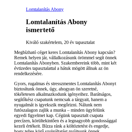
Lomtalanítás Abony
Lomtalanítás Abony
ismertető
Kiváló szakértelem, 20 év tapasztalat
Megbízható céget keres Lomtalanítás Abony kapcsán?
Remek helyen jár, vállalkozásunk örömmel segít önnek
Lomtalanítás Abonyben. Szakembereink több, mint két
évtizedes tapasztalattal a hátuk mögött állnak az ön
rendelkezésére.
Gyors, rugalmas és stresszmentes Lomtalanítás Abonyt
biztosítunk önnek, úgy, ahogyan ön szeretné,
tökéletesen alkalmazkodunk igényeihez. Barátságos,
segítőkész csapatunk nemcsak a tárgyait, hanem a
nyugalmát is igyekszik megőrizni. Nálunk nem
futószalagon zajlik a munka – minden ügyfelünk
egyedi figyelmet kap. Cégünk tapasztalt csapata
precízen, körültekintően és a legnagyobb gondossággal
kezeli értékeit. Bízza ránk a költöztetést és engedje,
hogy teljes körű szolgáltatást nyújtsunk önnek.