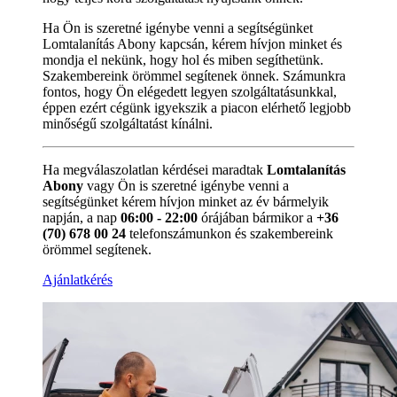
Ha Ön is szeretné igénybe venni a segítségünket
Lomtalanítás Abony kapcsán, kérem hívjon minket és
mondja el nekünk, hogy hol és miben segíthetünk.
Szakembereink örömmel segítenek önnek. Számunkra
fontos, hogy Ön elégedett legyen szolgáltatásunkkal,
éppen ezért cégünk igyekszik a piacon elérhető legjobb
minőségű szolgáltatást kínálni.
Ha megválaszolatlan kérdései maradtak
Lomtalanítás
Abony
vagy Ön is szeretné igénybe venni a
segítségünket kérem hívjon minket az év bármelyik
napján, a nap
06:00 - 22:00
órájában bármikor a
+36
(70) 678 00 24
telefonszámunkon és szakembereink
örömmel segítenek.
Ajánlatkérés