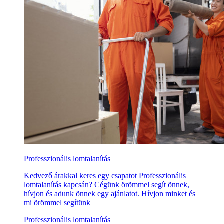
Professzionális lomtalanítás
Kedvező árakkal keres egy csapatot Professzionális
lomtalanítás kapcsán? Cégünk örömmel segít önnek,
hívjon és adunk önnek egy ajánlatot. Hívjon minket és
mi örömmel segítünk
Professzionális lomtalanítás