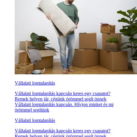
Vállalati lomtalanítás
Vállalati lomtalanítás kapcsán keres egy csapatot?
Remek helyen jár, cégünk örömmel segít önnek
Vállalati lomtalanítás kapcsán. Hívjon minket és mi
örömmel segítünk
Vállalati lomtalanítás
Vállalati lomtalanítás kapcsán keres egy csapatot?
Remek helyen jár, cégünk örömmel segít önnek