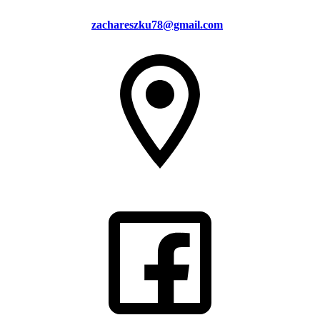
zachareszku78@gmail.com