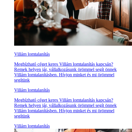
Villám lomtalanítás
Megbízható céget keres Villám lomtalanítás kapcsán?
Remek helyen jár, vállalkozásunk örömmel segít önnek
Villám lomtalanításben. Hívjon minket és mi örömmel
segítünk
Villám lomtalanítás
Megbízható céget keres Villám lomtalanítás kapcsán?
Remek helyen jár, vállalkozásunk örömmel segít önnek
Villám lomtalanításben. Hívjon minket és mi örömmel
segítünk
Villám lomtalanítás