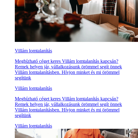
Villám lomtalanítás
Megbízható céget keres Villám lomtalanítás kapcsán?
Remek helyen jár, vállalkozásunk örömmel segít önnek
Villám lomtalanításben. Hívjon minket és mi örömmel
segítünk
Villám lomtalanítás
Megbízható céget keres Villám lomtalanítás kapcsán?
Remek helyen jár, vállalkozásunk örömmel segít önnek
Villám lomtalanításben. Hívjon minket és mi örömmel
segítünk
Villám lomtalanítás