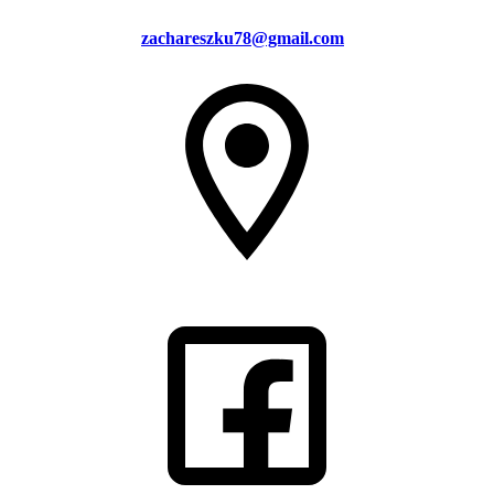
zachareszku78@gmail.com