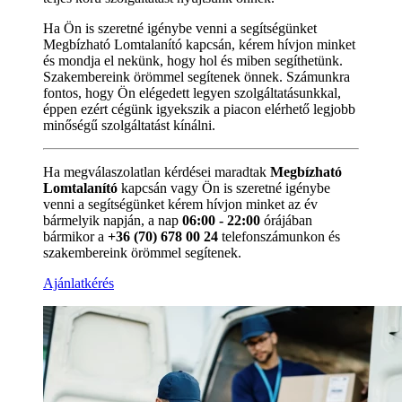
Ha Ön is szeretné igénybe venni a segítségünket
Megbízható Lomtalanító kapcsán, kérem hívjon minket
és mondja el nekünk, hogy hol és miben segíthetünk.
Szakembereink örömmel segítenek önnek. Számunkra
fontos, hogy Ön elégedett legyen szolgáltatásunkkal,
éppen ezért cégünk igyekszik a piacon elérhető legjobb
minőségű szolgáltatást kínálni.
Ha megválaszolatlan kérdései maradtak
Megbízható
Lomtalanító
kapcsán vagy Ön is szeretné igénybe
venni a segítségünket kérem hívjon minket az év
bármelyik napján, a nap
06:00 - 22:00
órájában
bármikor a
+36 (70) 678 00 24
telefonszámunkon és
szakembereink örömmel segítenek.
Ajánlatkérés