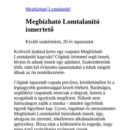
Megbízható Lomtalanító
Megbízható Lomtalanító
ismertető
Kiváló szakértelem, 20 év tapasztalat
Kedvező árakkal keres egy csapatot Megbízható
Lomtalanító kapcsán? Cégünk örömmel segít önnek,
hívjon és adunk önnek egy ajánlatot. Szakembereink
több, mint két évtizedes tapasztalattal a hátuk mögött
állnak az ön rendelkezésére.
Cégünk tapasztalt csapata precízen, körültekintően és a
legnagyobb gondossággal kezeli értékeit. Barátságos,
segítőkész csapatunk nemcsak a tárgyait, hanem a
nyugalmát is igyekszik megőrizni. Nálunk nem
futószalagon zajlik a munka – minden ügyfelünk
egyedi figyelmet kap. Gyors, rugalmas és stresszmentes
Megbízható Lomtalanítót biztosítunk önnek, úgy,
ahogyan ön szeretné, tökéletesen alkalmazkodunk
igényeihez. Bízza ránk a költöztetést és engedje, hogy
teljes körű szolgáltatást nyújtsunk önnek.