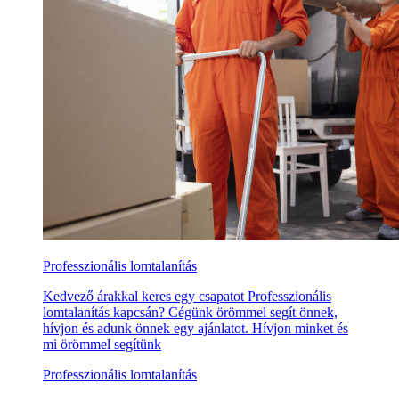
Professzionális lomtalanítás
Kedvező árakkal keres egy csapatot Professzionális
lomtalanítás kapcsán? Cégünk örömmel segít önnek,
hívjon és adunk önnek egy ajánlatot. Hívjon minket és
mi örömmel segítünk
Professzionális lomtalanítás