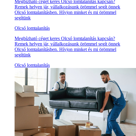
Megbízható céget keres Olcsó lomtalanítás kapcsán?
Remek helyen jár, vállalkozásunk örömmel segít önnek
Olcsó lomtalanításben. Hívjon minket és mi örömmel
segítünk
Olcsó lomtalanítás
Megbízható céget keres Olcsó lomtalanítás kapcsán?
Remek helyen jár, vállalkozásunk örömmel segít önnek
Olcsó lomtalanításben. Hívjon minket és mi örömmel
segítünk
Olcsó lomtalanítás