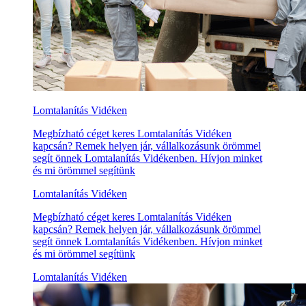
Lomtalanítás Vidéken
Megbízható céget keres Lomtalanítás Vidéken
kapcsán? Remek helyen jár, vállalkozásunk örömmel
segít önnek Lomtalanítás Vidékenben. Hívjon minket
és mi örömmel segítünk
Lomtalanítás Vidéken
Megbízható céget keres Lomtalanítás Vidéken
kapcsán? Remek helyen jár, vállalkozásunk örömmel
segít önnek Lomtalanítás Vidékenben. Hívjon minket
és mi örömmel segítünk
Lomtalanítás Vidéken