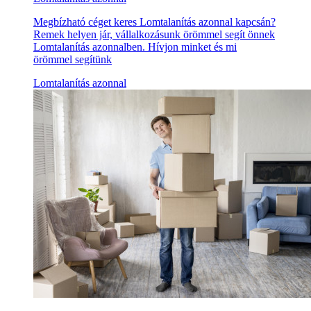
Megbízható céget keres Lomtalanítás azonnal kapcsán?
Remek helyen jár, vállalkozásunk örömmel segít önnek
Lomtalanítás azonnalben. Hívjon minket és mi
örömmel segítünk
Lomtalanítás azonnal