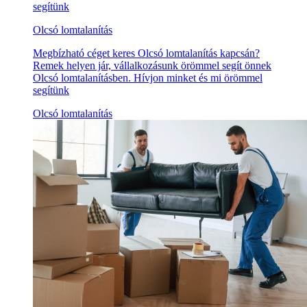
segítünk
Olcsó lomtalanítás
Megbízható céget keres Olcsó lomtalanítás kapcsán?
Remek helyen jár, vállalkozásunk örömmel segít önnek
Olcsó lomtalanításben. Hívjon minket és mi örömmel
segítünk
Olcsó lomtalanítás