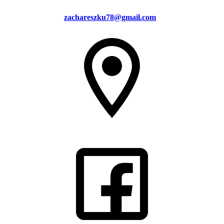
zachareszku78@gmail.com