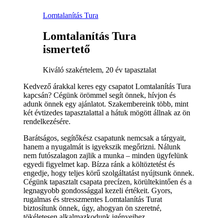
Lomtalanítás Tura
Lomtalanítás Tura
ismertető
Kiváló szakértelem, 20 év tapasztalat
Kedvező árakkal keres egy csapatot Lomtalanítás Tura
kapcsán? Cégünk örömmel segít önnek, hívjon és
adunk önnek egy ajánlatot. Szakembereink több, mint
két évtizedes tapasztalattal a hátuk mögött állnak az ön
rendelkezésére.
Barátságos, segítőkész csapatunk nemcsak a tárgyait,
hanem a nyugalmát is igyekszik megőrizni. Nálunk
nem futószalagon zajlik a munka – minden ügyfelünk
egyedi figyelmet kap. Bízza ránk a költöztetést és
engedje, hogy teljes körű szolgáltatást nyújtsunk önnek.
Cégünk tapasztalt csapata precízen, körültekintően és a
legnagyobb gondossággal kezeli értékeit. Gyors,
rugalmas és stresszmentes Lomtalanítás Turat
biztosítunk önnek, úgy, ahogyan ön szeretné,
tökéletesen alkalmazkodunk igényeihez.