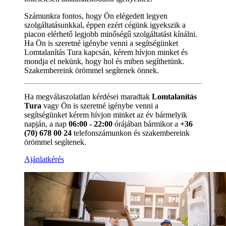
Számunkra fontos, hogy Ön elégedett legyen
szolgáltatásunkkal, éppen ezért cégünk igyekszik a
piacon elérhető legjobb minőségű szolgáltatást kínálni.
Ha Ön is szeretné igénybe venni a segítségünket
Lomtalanítás Tura kapcsán, kérem hívjon minket és
mondja el nekünk, hogy hol és miben segíthetünk.
Szakembereink örömmel segítenek önnek.
Ha megválaszolatlan kérdései maradtak
Lomtalanítás
Tura
vagy Ön is szeretné igénybe venni a
segítségünket kérem hívjon minket az év bármelyik
napján, a nap
06:00 - 22:00
órájában bármikor a
+36
(70) 678 00 24
telefonszámunkon és szakembereink
örömmel segítenek.
Ajánlatkérés