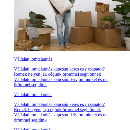
Vállalati lomtalanítás
Vállalati lomtalanítás kapcsán keres egy csapatot?
Remek helyen jár, cégünk örömmel segít önnek
Vállalati lomtalanítás kapcsán. Hívjon minket és mi
örömmel segítünk
Vállalati lomtalanítás
Vállalati lomtalanítás kapcsán keres egy csapatot?
Remek helyen jár, cégünk örömmel segít önnek
Vállalati lomtalanítás kapcsán. Hívjon minket és mi
örömmel segítünk
Vállalati lomtalanítás