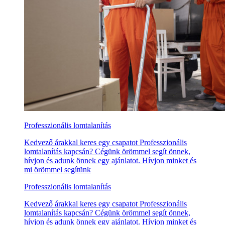
Professzionális lomtalanítás
Kedvező árakkal keres egy csapatot Professzionális
lomtalanítás kapcsán? Cégünk örömmel segít önnek,
hívjon és adunk önnek egy ajánlatot. Hívjon minket és
mi örömmel segítünk
Professzionális lomtalanítás
Kedvező árakkal keres egy csapatot Professzionális
lomtalanítás kapcsán? Cégünk örömmel segít önnek,
hívjon és adunk önnek egy ajánlatot. Hívjon minket és