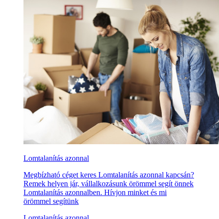
Lomtalanítás azonnal
Megbízható céget keres Lomtalanítás azonnal kapcsán?
Remek helyen jár, vállalkozásunk örömmel segít önnek
Lomtalanítás azonnalben. Hívjon minket és mi
örömmel segítünk
Lomtalanítás azonnal