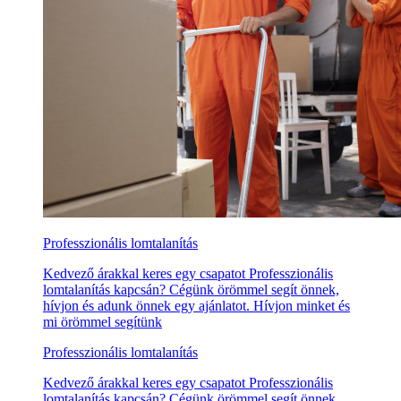
Professzionális lomtalanítás
Kedvező árakkal keres egy csapatot Professzionális
lomtalanítás kapcsán? Cégünk örömmel segít önnek,
hívjon és adunk önnek egy ajánlatot. Hívjon minket és
mi örömmel segítünk
Professzionális lomtalanítás
Kedvező árakkal keres egy csapatot Professzionális
lomtalanítás kapcsán? Cégünk örömmel segít önnek,