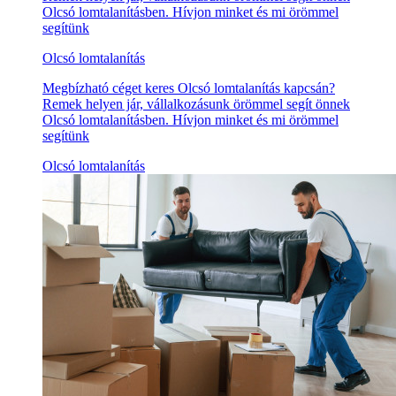
Olcsó lomtalanításben. Hívjon minket és mi örömmel
segítünk
Olcsó lomtalanítás
Megbízható céget keres Olcsó lomtalanítás kapcsán?
Remek helyen jár, vállalkozásunk örömmel segít önnek
Olcsó lomtalanításben. Hívjon minket és mi örömmel
segítünk
Olcsó lomtalanítás