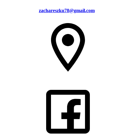
zachareszku78@gmail.com