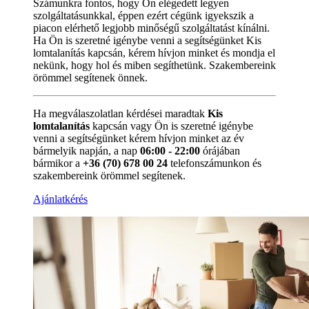
Számunkra fontos, hogy Ön elégedett legyen
szolgáltatásunkkal, éppen ezért cégünk igyekszik a
piacon elérhető legjobb minőségű szolgáltatást kínálni.
Ha Ön is szeretné igénybe venni a segítségünket Kis
lomtalanítás kapcsán, kérem hívjon minket és mondja el
nekünk, hogy hol és miben segíthetünk. Szakembereink
örömmel segítenek önnek.
Ha megválaszolatlan kérdései maradtak
Kis
lomtalanítás
kapcsán vagy Ön is szeretné igénybe
venni a segítségünket kérem hívjon minket az év
bármelyik napján, a nap
06:00 - 22:00
órájában
bármikor a
+36 (70) 678 00 24
telefonszámunkon és
szakembereink örömmel segítenek.
Ajánlatkérés