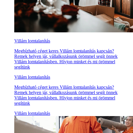
Villám lomtalanítás
Megbízható céget keres Villám lomtalanítás kapcsán?
Remek helyen jár, vállalkozásunk örömmel segít önnek
Villám lomtalanításben. Hívjon minket és mi örömmel
segítünk
Villám lomtalanítás
Megbízható céget keres Villám lomtalanítás kapcsán?
Remek helyen jár, vállalkozásunk örömmel segít önnek
Villám lomtalanításben. Hívjon minket és mi örömmel
segítünk
Villám lomtalanítás