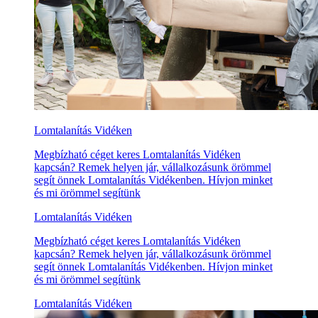
Lomtalanítás Vidéken
Megbízható céget keres Lomtalanítás Vidéken
kapcsán? Remek helyen jár, vállalkozásunk örömmel
segít önnek Lomtalanítás Vidékenben. Hívjon minket
és mi örömmel segítünk
Lomtalanítás Vidéken
Megbízható céget keres Lomtalanítás Vidéken
kapcsán? Remek helyen jár, vállalkozásunk örömmel
segít önnek Lomtalanítás Vidékenben. Hívjon minket
és mi örömmel segítünk
Lomtalanítás Vidéken