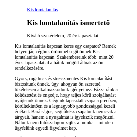
Kis lomtalanítás
Kis lomtalanítás ismertető
Kiváló szakértelem, 20 év tapasztalat
Kis lomtalanítás kapcsán keres egy csapatot? Remek
helyen jár, cégünk örömmel segít önnek Kis
lomtalanítás kapcsán. Szakembereink több, mint 20
éves tapasztalattal a hátuk mögött állnak az ön
rendelkezésére.
Gyors, rugalmas és stresszmentes Kis lomtalanítást
biztosítunk önnek, úgy, ahogyan ön szeretné,
tökéletesen alkalmazkodunk igényeihez. Bízza ránk a
költöztetést és engedje, hogy teljes körű szolgáltatást
nyújtsunk önnek. Cégünk tapasztalt csapata precízen,
körültekintően és a legnagyobb gondossággal kezeli
értékeit. Barátságos, segítőkész csapatunk nemcsak a
tárgyait, hanem a nyugalmát is igyekszik megőrizni.
Nálunk nem futószalagon zajlik a munka – minden
ügyfelünk egyedi figyelmet kap.