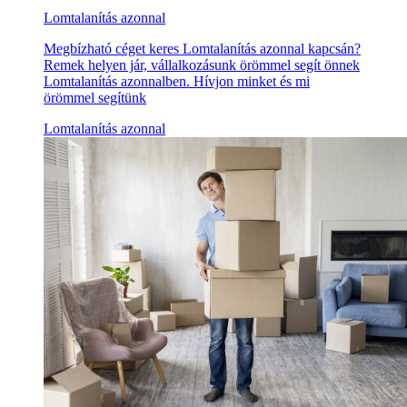
Lomtalanítás azonnal
Megbízható céget keres Lomtalanítás azonnal kapcsán?
Remek helyen jár, vállalkozásunk örömmel segít önnek
Lomtalanítás azonnalben. Hívjon minket és mi
örömmel segítünk
Lomtalanítás azonnal