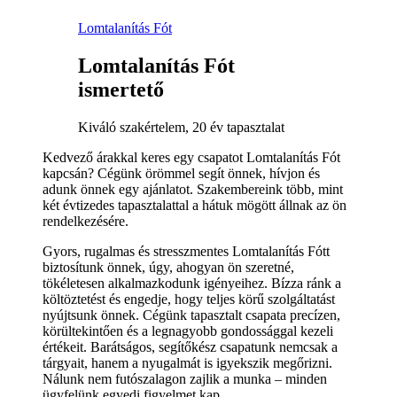
Lomtalanítás Fót
Lomtalanítás Fót
ismertető
Kiváló szakértelem, 20 év tapasztalat
Kedvező árakkal keres egy csapatot Lomtalanítás Fót
kapcsán? Cégünk örömmel segít önnek, hívjon és
adunk önnek egy ajánlatot. Szakembereink több, mint
két évtizedes tapasztalattal a hátuk mögött állnak az ön
rendelkezésére.
Gyors, rugalmas és stresszmentes Lomtalanítás Fótt
biztosítunk önnek, úgy, ahogyan ön szeretné,
tökéletesen alkalmazkodunk igényeihez. Bízza ránk a
költöztetést és engedje, hogy teljes körű szolgáltatást
nyújtsunk önnek. Cégünk tapasztalt csapata precízen,
körültekintően és a legnagyobb gondossággal kezeli
értékeit. Barátságos, segítőkész csapatunk nemcsak a
tárgyait, hanem a nyugalmát is igyekszik megőrizni.
Nálunk nem futószalagon zajlik a munka – minden
ügyfelünk egyedi figyelmet kap.