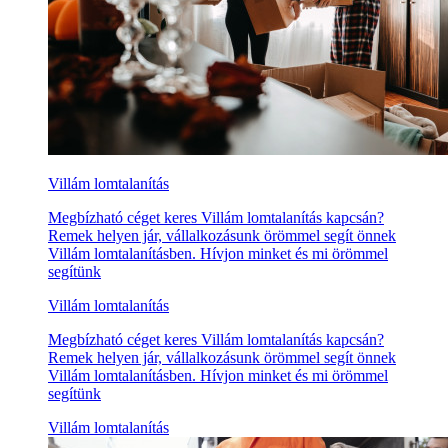
Villám lomtalanítás
Megbízható céget keres Villám lomtalanítás kapcsán?
Remek helyen jár, vállalkozásunk örömmel segít önnek
Villám lomtalanításben. Hívjon minket és mi örömmel
segítünk
Villám lomtalanítás
Megbízható céget keres Villám lomtalanítás kapcsán?
Remek helyen jár, vállalkozásunk örömmel segít önnek
Villám lomtalanításben. Hívjon minket és mi örömmel
segítünk
Villám lomtalanítás