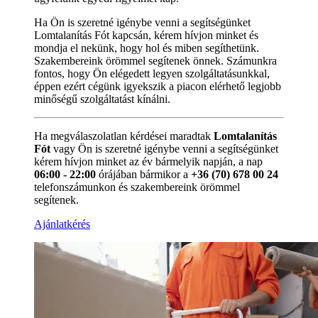
Ha Ön is szeretné igénybe venni a segítségünket
Lomtalanítás Fót kapcsán, kérem hívjon minket és
mondja el nekünk, hogy hol és miben segíthetünk.
Szakembereink örömmel segítenek önnek. Számunkra
fontos, hogy Ön elégedett legyen szolgáltatásunkkal,
éppen ezért cégünk igyekszik a piacon elérhető legjobb
minőségű szolgáltatást kínálni.
Ha megválaszolatlan kérdései maradtak
Lomtalanítás
Fót
vagy Ön is szeretné igénybe venni a segítségünket
kérem hívjon minket az év bármelyik napján, a nap
06:00 - 22:00
órájában bármikor a
+36 (70) 678 00 24
telefonszámunkon és szakembereink örömmel
segítenek.
Ajánlatkérés