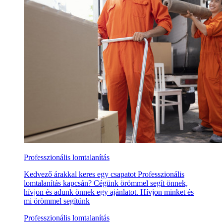
Professzionális lomtalanítás
Kedvező árakkal keres egy csapatot Professzionális
lomtalanítás kapcsán? Cégünk örömmel segít önnek,
hívjon és adunk önnek egy ajánlatot. Hívjon minket és
mi örömmel segítünk
Professzionális lomtalanítás