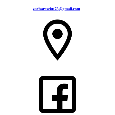
zachareszku78@gmail.com