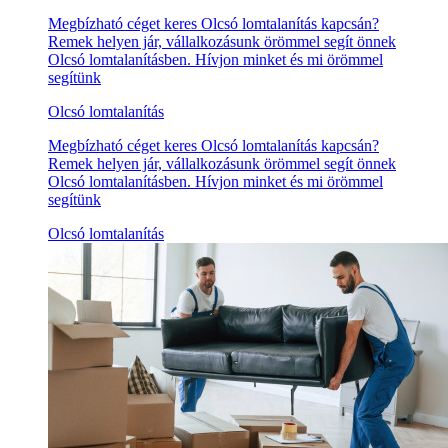
Megbízható céget keres Olcsó lomtalanítás kapcsán?
Remek helyen jár, vállalkozásunk örömmel segít önnek
Olcsó lomtalanításben. Hívjon minket és mi örömmel
segítünk
Olcsó lomtalanítás
Megbízható céget keres Olcsó lomtalanítás kapcsán?
Remek helyen jár, vállalkozásunk örömmel segít önnek
Olcsó lomtalanításben. Hívjon minket és mi örömmel
segítünk
Olcsó lomtalanítás