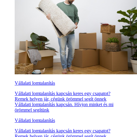
Vállalati lomtalanítás
Vállalati lomtalanítás kapcsán keres egy csapatot?
Remek helyen jár, cégünk örömmel segít önnek
Vállalati lomtalanítás kapcsán. Hívjon minket és mi
örömmel segítünk
Vállalati lomtalanítás
Vállalati lomtalanítás kapcsán keres egy csapatot?
Remek helyen jár, cégünk örömmel segít önnek