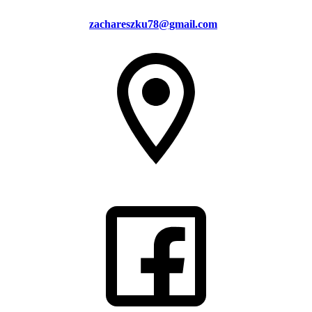
zachareszku78@gmail.com