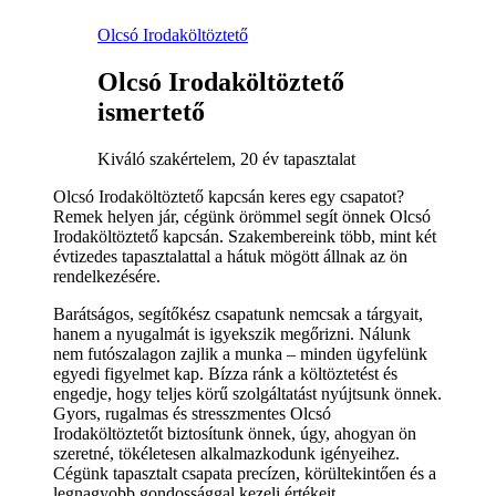
Olcsó Irodaköltöztető
Olcsó Irodaköltöztető
ismertető
Kiváló szakértelem, 20 év tapasztalat
Olcsó Irodaköltöztető kapcsán keres egy csapatot?
Remek helyen jár, cégünk örömmel segít önnek Olcsó
Irodaköltöztető kapcsán. Szakembereink több, mint két
évtizedes tapasztalattal a hátuk mögött állnak az ön
rendelkezésére.
Barátságos, segítőkész csapatunk nemcsak a tárgyait,
hanem a nyugalmát is igyekszik megőrizni. Nálunk
nem futószalagon zajlik a munka – minden ügyfelünk
egyedi figyelmet kap. Bízza ránk a költöztetést és
engedje, hogy teljes körű szolgáltatást nyújtsunk önnek.
Gyors, rugalmas és stresszmentes Olcsó
Irodaköltöztetőt biztosítunk önnek, úgy, ahogyan ön
szeretné, tökéletesen alkalmazkodunk igényeihez.
Cégünk tapasztalt csapata precízen, körültekintően és a
legnagyobb gondossággal kezeli értékeit.