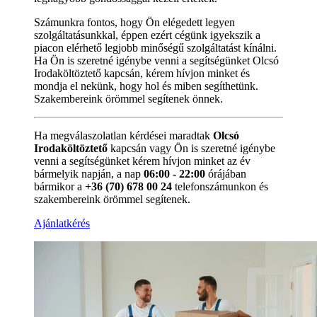
Számunkra fontos, hogy Ön elégedett legyen
szolgáltatásunkkal, éppen ezért cégünk igyekszik a
piacon elérhető legjobb minőségű szolgáltatást kínálni.
Ha Ön is szeretné igénybe venni a segítségünket Olcsó
Irodaköltöztető kapcsán, kérem hívjon minket és
mondja el nekünk, hogy hol és miben segíthetünk.
Szakembereink örömmel segítenek önnek.
Ha megválaszolatlan kérdései maradtak
Olcsó
Irodaköltöztető
kapcsán vagy Ön is szeretné igénybe
venni a segítségünket kérem hívjon minket az év
bármelyik napján, a nap
06:00 - 22:00
órájában
bármikor a
+36 (70) 678 00 24
telefonszámunkon és
szakembereink örömmel segítenek.
Ajánlatkérés