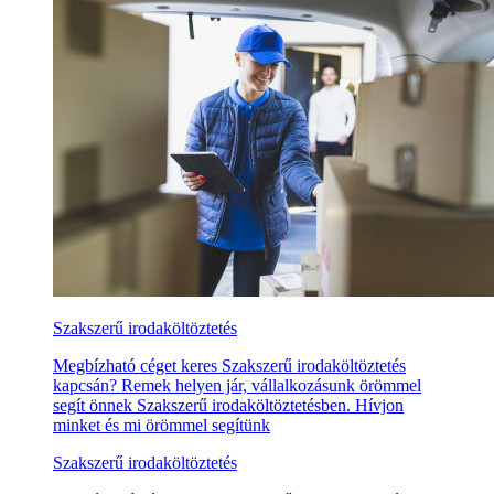
Szakszerű irodaköltöztetés
Megbízható céget keres Szakszerű irodaköltöztetés
kapcsán? Remek helyen jár, vállalkozásunk örömmel
segít önnek Szakszerű irodaköltöztetésben. Hívjon
minket és mi örömmel segítünk
Szakszerű irodaköltöztetés