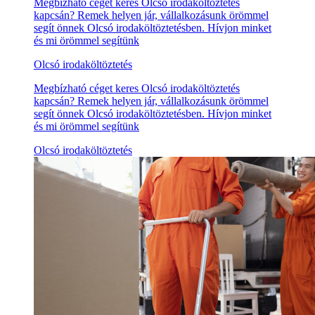
Megbízható céget keres Olcsó irodaköltöztetés
kapcsán? Remek helyen jár, vállalkozásunk örömmel
segít önnek Olcsó irodaköltöztetésben. Hívjon minket
és mi örömmel segítünk
Olcsó irodaköltöztetés
Megbízható céget keres Olcsó irodaköltöztetés
kapcsán? Remek helyen jár, vállalkozásunk örömmel
segít önnek Olcsó irodaköltöztetésben. Hívjon minket
és mi örömmel segítünk
Olcsó irodaköltöztetés