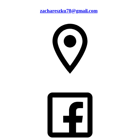
zachareszku78@gmail.com