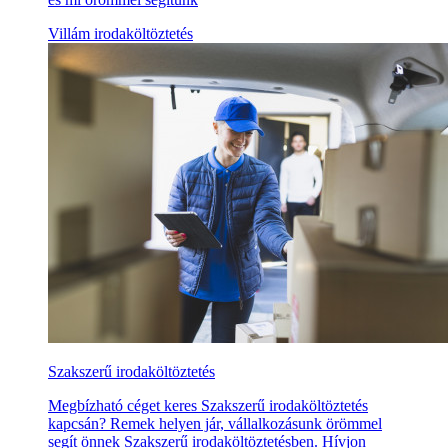
Villám irodaköltöztetés
Szakszerű irodaköltöztetés
Megbízható céget keres Szakszerű irodaköltöztetés
kapcsán? Remek helyen jár, vállalkozásunk örömmel
segít önnek Szakszerű irodaköltöztetésben. Hívjon