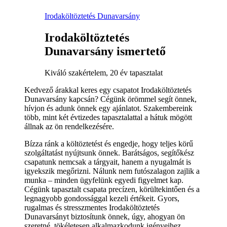
Irodaköltöztetés Dunavarsány
Irodaköltöztetés
Dunavarsány ismertető
Kiváló szakértelem, 20 év tapasztalat
Kedvező árakkal keres egy csapatot Irodaköltöztetés
Dunavarsány kapcsán? Cégünk örömmel segít önnek,
hívjon és adunk önnek egy ajánlatot. Szakembereink
több, mint két évtizedes tapasztalattal a hátuk mögött
állnak az ön rendelkezésére.
Bízza ránk a költöztetést és engedje, hogy teljes körű
szolgáltatást nyújtsunk önnek. Barátságos, segítőkész
csapatunk nemcsak a tárgyait, hanem a nyugalmát is
igyekszik megőrizni. Nálunk nem futószalagon zajlik a
munka – minden ügyfelünk egyedi figyelmet kap.
Cégünk tapasztalt csapata precízen, körültekintően és a
legnagyobb gondossággal kezeli értékeit. Gyors,
rugalmas és stresszmentes Irodaköltöztetés
Dunavarsányt biztosítunk önnek, úgy, ahogyan ön
szeretné, tökéletesen alkalmazkodunk igényeihez.