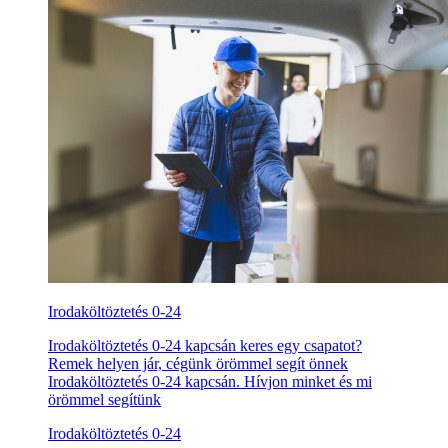
Irodaköltöztetés 0-24
Irodaköltöztetés 0-24 kapcsán keres egy csapatot?
Remek helyen jár, cégünk örömmel segít önnek
Irodaköltöztetés 0-24 kapcsán. Hívjon minket és mi
örömmel segítünk
Irodaköltöztetés 0-24