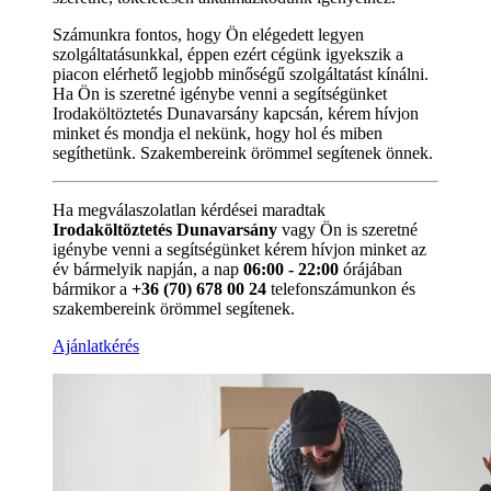
Számunkra fontos, hogy Ön elégedett legyen
szolgáltatásunkkal, éppen ezért cégünk igyekszik a
piacon elérhető legjobb minőségű szolgáltatást kínálni.
Ha Ön is szeretné igénybe venni a segítségünket
Irodaköltöztetés Dunavarsány kapcsán, kérem hívjon
minket és mondja el nekünk, hogy hol és miben
segíthetünk. Szakembereink örömmel segítenek önnek.
Ha megválaszolatlan kérdései maradtak
Irodaköltöztetés Dunavarsány
vagy Ön is szeretné
igénybe venni a segítségünket kérem hívjon minket az
év bármelyik napján, a nap
06:00 - 22:00
órájában
bármikor a
+36 (70) 678 00 24
telefonszámunkon és
szakembereink örömmel segítenek.
Ajánlatkérés