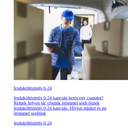
Irodaköltöztetés 0-24
Irodaköltöztetés 0-24 kapcsán keres egy csapatot?
Remek helyen jár, cégünk örömmel segít önnek
Irodaköltöztetés 0-24 kapcsán. Hívjon minket és mi
örömmel segítünk
Irodaköltöztetés 0-24