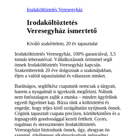
Irodaköltöztetés Veresegyház
Irodaköltöztetés
Veresegyház ismertető
Kiváló szakértelem, 20 év tapasztalat
Irodaköltöztetés Veresegyház, 100% garanciával, 3,5
tonnás teherautóval. Vállalkozásunk örömmel segít
önnek Irodaköltöztetés Veresegyház kapcsán.
Szakembereink 20 éve dolgoznak a szakmájukban,
éljen a valódi tapasztalattal és válasszon minket.
Barátságos, segítőkész csapatunk nemcsak a tárgyait,
hanem a nyugalmát is igyekszik megőrizni. Nálunk
nem futószalagon zajlik a munka – minden ügyfelünk
egyedi figyelmet kap. Bízza ránk a költöztetést és
engedje, hogy teljes körű szolgáltatást nyújtsunk önnek.
Cégünk tapasztalt csapata precízen, körültekintően és a
legnagyobb gondossággal kezeli értékeit. Gyors,
rugalmas és stresszmentes Irodaköltöztetés
Veresegyházt biztosítunk önnek, úgy, ahogyan ön
szeretné, tökéletesen alkalmazkodunk igényeihez.