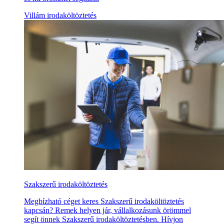
Villám irodaköltöztetés
Szakszerű irodaköltöztetés
Megbízható céget keres Szakszerű irodaköltöztetés
kapcsán? Remek helyen jár, vállalkozásunk örömmel
segít önnek Szakszerű irodaköltöztetésben. Hívjon