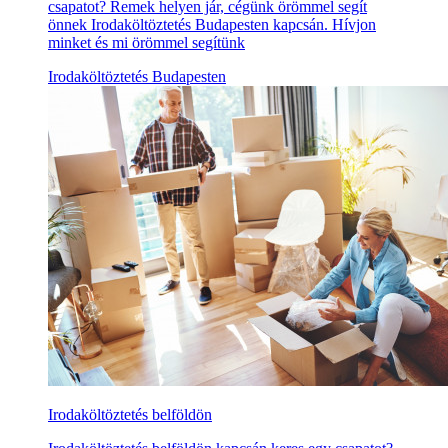
csapatot? Remek helyen jár, cégünk örömmel segít
önnek Irodaköltöztetés Budapesten kapcsán. Hívjon
minket és mi örömmel segítünk
Irodaköltöztetés Budapesten
Irodaköltöztetés belföldön