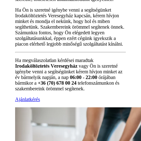
Ha Ön is szeretné igénybe venni a segítségünket
Irodaköltöztetés Veresegyház kapcsán, kérem hívjon
minket és mondja el nekünk, hogy hol és miben
segíthetünk. Szakembereink örömmel segítenek önnek.
Számunkra fontos, hogy Ön elégedett legyen
szolgáltatásunkkal, éppen ezért cégünk igyekszik a
piacon elérhető legjobb minőségű szolgáltatást kínálni.
Ha megválaszolatlan kérdései maradtak
Irodaköltöztetés Veresegyház
vagy Ön is szeretné
igénybe venni a segítségünket kérem hívjon minket az
év bármelyik napján, a nap
06:00 - 22:00
órájában
bármikor a
+36 (70) 678 00 24
telefonszámunkon és
szakembereink örömmel segítenek.
Ajánlatkérés