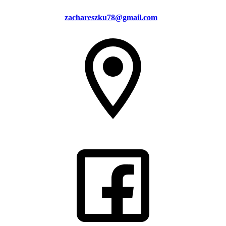
zachareszku78@gmail.com