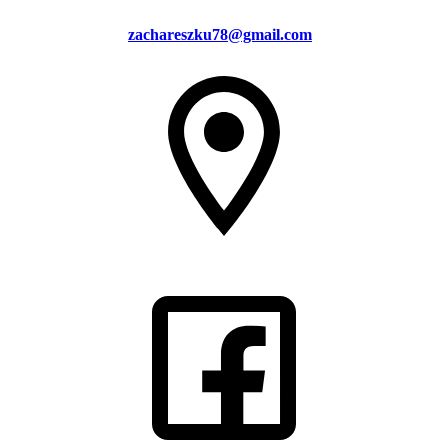
zachareszku78@gmail.com