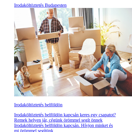
Irodaköltöztetés Budapesten
Irodaköltöztetés belföldön
Irodaköltöztetés belföldön kapcsán keres egy csapatot?
Remek helyen jár, cégünk örömmel segít önnek
Irodaköltöztetés belföldön kapcsán. Hívjon minket és
mi örömmel segítünk