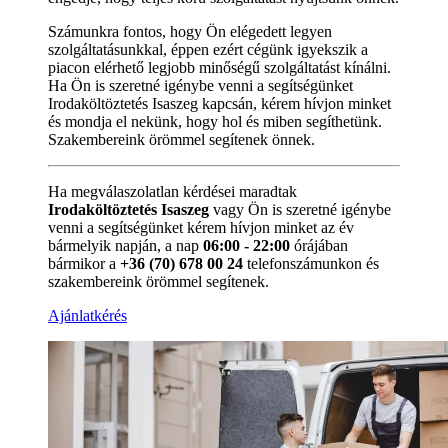
Számunkra fontos, hogy Ön elégedett legyen
szolgáltatásunkkal, éppen ezért cégünk igyekszik a
piacon elérhető legjobb minőségű szolgáltatást kínálni.
Ha Ön is szeretné igénybe venni a segítségünket
Irodaköltöztetés Isaszeg kapcsán, kérem hívjon minket
és mondja el nekünk, hogy hol és miben segíthetünk.
Szakembereink örömmel segítenek önnek.
Ha megválaszolatlan kérdései maradtak
Irodaköltöztetés Isaszeg
vagy Ön is szeretné igénybe
venni a segítségünket kérem hívjon minket az év
bármelyik napján, a nap
06:00 - 22:00
órájában
bármikor a
+36 (70) 678 00 24
telefonszámunkon és
szakembereink örömmel segítenek.
Ajánlatkérés