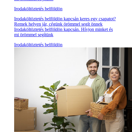
Irodaköltöztetés belföldön
Irodaköltöztetés belföldön kapcsán keres egy csapatot?
Remek helyen jár, cégünk örömmel segít önnek
Irodaköltöztetés belföldön kapcsán. Hívjon minket és
mi örömmel segítünk
Irodaköltöztetés belföldön