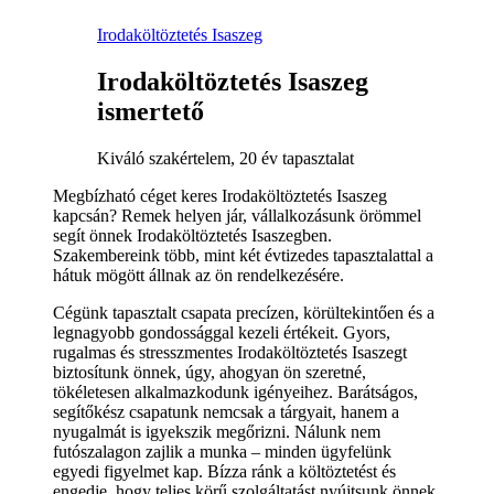
Irodaköltöztetés Isaszeg
Irodaköltöztetés Isaszeg
ismertető
Kiváló szakértelem, 20 év tapasztalat
Megbízható céget keres Irodaköltöztetés Isaszeg
kapcsán? Remek helyen jár, vállalkozásunk örömmel
segít önnek Irodaköltöztetés Isaszegben.
Szakembereink több, mint két évtizedes tapasztalattal a
hátuk mögött állnak az ön rendelkezésére.
Cégünk tapasztalt csapata precízen, körültekintően és a
legnagyobb gondossággal kezeli értékeit. Gyors,
rugalmas és stresszmentes Irodaköltöztetés Isaszegt
biztosítunk önnek, úgy, ahogyan ön szeretné,
tökéletesen alkalmazkodunk igényeihez. Barátságos,
segítőkész csapatunk nemcsak a tárgyait, hanem a
nyugalmát is igyekszik megőrizni. Nálunk nem
futószalagon zajlik a munka – minden ügyfelünk
egyedi figyelmet kap. Bízza ránk a költöztetést és
engedje, hogy teljes körű szolgáltatást nyújtsunk önnek.