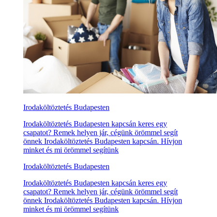
Irodaköltöztetés Budapesten
Irodaköltöztetés Budapesten kapcsán keres egy
csapatot? Remek helyen jár, cégünk örömmel segít
önnek Irodaköltöztetés Budapesten kapcsán. Hívjon
minket és mi örömmel segítünk
Irodaköltöztetés Budapesten
Irodaköltöztetés Budapesten kapcsán keres egy
csapatot? Remek helyen jár, cégünk örömmel segít
önnek Irodaköltöztetés Budapesten kapcsán. Hívjon
minket és mi örömmel segítünk