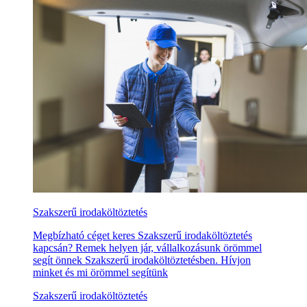
Szakszerű irodaköltöztetés
Megbízható céget keres Szakszerű irodaköltöztetés
kapcsán? Remek helyen jár, vállalkozásunk örömmel
segít önnek Szakszerű irodaköltöztetésben. Hívjon
minket és mi örömmel segítünk
Szakszerű irodaköltöztetés