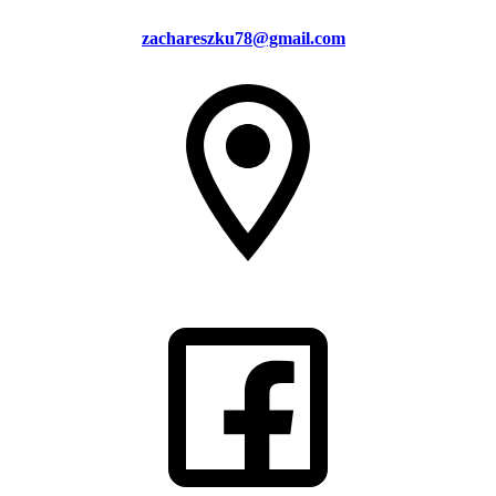
zachareszku78@gmail.com