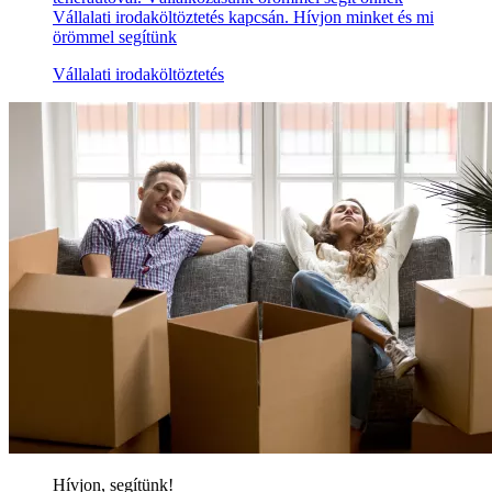
Vállalati irodaköltöztetés kapcsán. Hívjon minket és mi
örömmel segítünk
Vállalati irodaköltöztetés
Hívjon, segítünk!