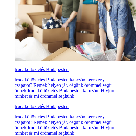
Irodaköltöztetés Budapesten
Irodaköltöztetés Budapesten kapcsán keres egy
csapatot? Remek helyen jár, cégünk örömmel segít
önnek Irodaköltöztetés Budapesten kapcsán. Hívjon
minket és mi örömmel segítünk
Irodaköltöztetés Budapesten
Irodaköltöztetés Budapesten kapcsán keres egy
csapatot? Remek helyen jár, cégünk örömmel segít
önnek Irodaköltöztetés Budapesten kapcsán. Hívjon
minket és mi örömmel segítünk