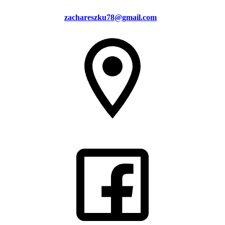
zachareszku78@gmail.com