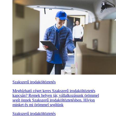
Szakszerű irodaköltöztetés
Megbízható céget keres Szakszerű irodaköltöztetés
kapcsán? Remek helyen jár, vállalkozásunk örömmel
segít önnek Szakszerű irodaköltöztetésben. Hívjon
minket és mi örömmel segítünk
Szakszerű irodaköltöztetés