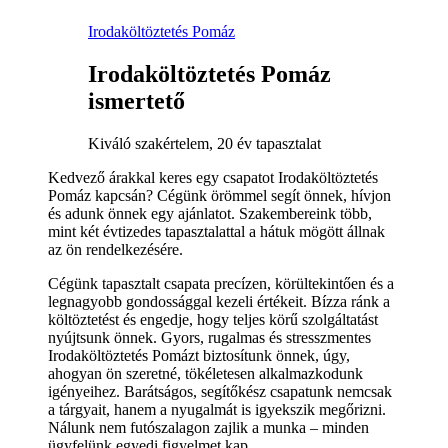
Irodaköltöztetés Pomáz
Irodaköltöztetés Pomáz
ismertető
Kiváló szakértelem, 20 év tapasztalat
Kedvező árakkal keres egy csapatot Irodaköltöztetés
Pomáz kapcsán? Cégünk örömmel segít önnek, hívjon
és adunk önnek egy ajánlatot. Szakembereink több,
mint két évtizedes tapasztalattal a hátuk mögött állnak
az ön rendelkezésére.
Cégünk tapasztalt csapata precízen, körültekintően és a
legnagyobb gondossággal kezeli értékeit. Bízza ránk a
költöztetést és engedje, hogy teljes körű szolgáltatást
nyújtsunk önnek. Gyors, rugalmas és stresszmentes
Irodaköltöztetés Pomázt biztosítunk önnek, úgy,
ahogyan ön szeretné, tökéletesen alkalmazkodunk
igényeihez. Barátságos, segítőkész csapatunk nemcsak
a tárgyait, hanem a nyugalmát is igyekszik megőrizni.
Nálunk nem futószalagon zajlik a munka – minden
ügyfelünk egyedi figyelmet kap.