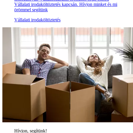
Vállalati irodaköltöztetés kapcsán. Hívjon minket és mi
örömmel segítünk
Vállalati irodaköltöztetés
Hívjon, segítünk!