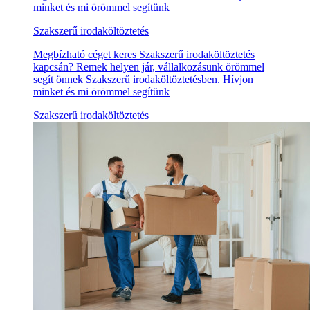
minket és mi örömmel segítünk
Szakszerű irodaköltöztetés
Megbízható céget keres Szakszerű irodaköltöztetés
kapcsán? Remek helyen jár, vállalkozásunk örömmel
segít önnek Szakszerű irodaköltöztetésben. Hívjon
minket és mi örömmel segítünk
Szakszerű irodaköltöztetés