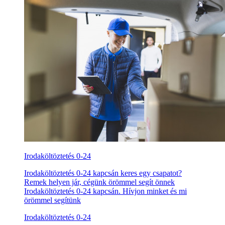
Irodaköltöztetés 0-24
Irodaköltöztetés 0-24 kapcsán keres egy csapatot?
Remek helyen jár, cégünk örömmel segít önnek
Irodaköltöztetés 0-24 kapcsán. Hívjon minket és mi
örömmel segítünk
Irodaköltöztetés 0-24