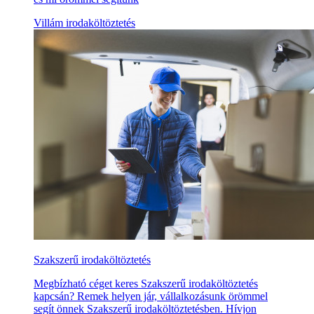
Villám irodaköltöztetés
Szakszerű irodaköltöztetés
Megbízható céget keres Szakszerű irodaköltöztetés
kapcsán? Remek helyen jár, vállalkozásunk örömmel
segít önnek Szakszerű irodaköltöztetésben. Hívjon