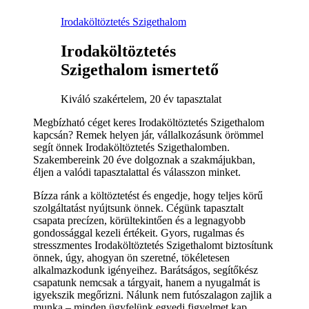
Irodaköltöztetés Szigethalom
Irodaköltöztetés
Szigethalom ismertető
Kiváló szakértelem, 20 év tapasztalat
Megbízható céget keres Irodaköltöztetés Szigethalom
kapcsán? Remek helyen jár, vállalkozásunk örömmel
segít önnek Irodaköltöztetés Szigethalomben.
Szakembereink 20 éve dolgoznak a szakmájukban,
éljen a valódi tapasztalattal és válasszon minket.
Bízza ránk a költöztetést és engedje, hogy teljes körű
szolgáltatást nyújtsunk önnek. Cégünk tapasztalt
csapata precízen, körültekintően és a legnagyobb
gondossággal kezeli értékeit. Gyors, rugalmas és
stresszmentes Irodaköltöztetés Szigethalomt biztosítunk
önnek, úgy, ahogyan ön szeretné, tökéletesen
alkalmazkodunk igényeihez. Barátságos, segítőkész
csapatunk nemcsak a tárgyait, hanem a nyugalmát is
igyekszik megőrizni. Nálunk nem futószalagon zajlik a
munka – minden ügyfelünk egyedi figyelmet kap.