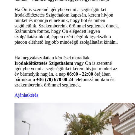
Ha Ön is szeretné igénybe venni a segítségünket
Irodaköltöztetés Szigethalom kapcsán, kérem hívjon
minket és mondja el nekünk, hogy hol és miben
segíthetünk. Szakembereink örömmel segítenek önnek.
Számunkra fontos, hogy Ön elégedett legyen
szolgáltatásunkkal, éppen ezért cégünk igyekszik a
piacon elérhető legjobb minőségű szolgáltatást kínálni.
Ha megválaszolatlan kérdései maradtak
Irodaköltöztetés Szigethalom
vagy Ön is szeretné
igénybe venni a segítségünket kérem hívjon minket az
év bármelyik napján, a nap
06:00 - 22:00
órájában
bármikor a
+36 (70) 678 00 24
telefonszámunkon és
szakembereink örömmel segítenek.
Ajánlatkérés