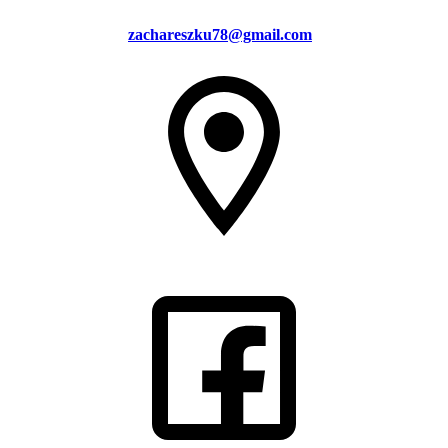
zachareszku78@gmail.com