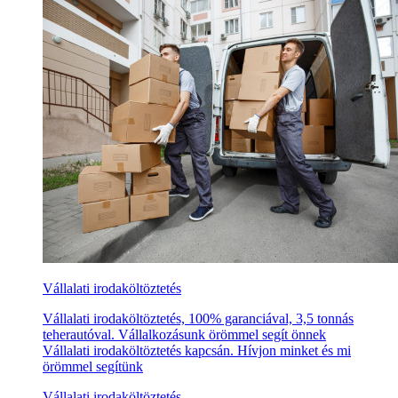
Vállalati irodaköltöztetés
Vállalati irodaköltöztetés, 100% garanciával, 3,5 tonnás
teherautóval. Vállalkozásunk örömmel segít önnek
Vállalati irodaköltöztetés kapcsán. Hívjon minket és mi
örömmel segítünk
Vállalati irodaköltöztetés