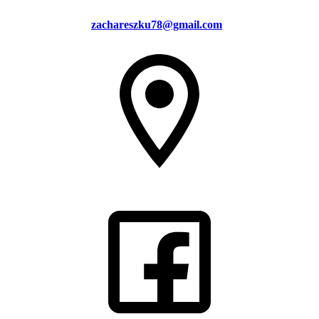
zachareszku78@gmail.com