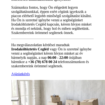
Számunkra fontos, hogy Ön elégedett legyen
szolgáltatásunkkal, éppen ezért cégünk igyekszik a
piacon elérhető legjobb minőségű szolgáltatást kínálni.
Ha Ön is szeretné igénybe venni a segítségünket
Irodaköltöztetés Cegléd kapcsán, kérem hívjon minket
és mondja el nekünk, hogy hol és miben segíthetünk.
Szakembereink örömmel segítenek önnek.
Ha megválaszolatlan kérdései maradtak
Irodaköltöztetés Cegléd
vagy Ön is szeretné igénybe
venni a segítségünket kérem hívjon minket az év
bármelyik napján, a nap
06:00 - 22:00
órájában
bármikor a
+36 (70) 678 00 24
telefonszámunkon és
szakembereink örömmel segítenek.
Ajánlatkérés