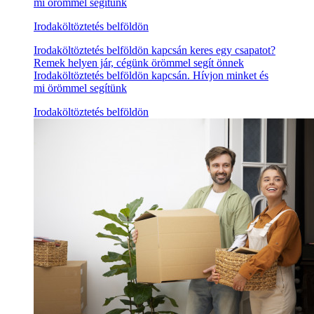
mi örömmel segítünk
Irodaköltöztetés belföldön
Irodaköltöztetés belföldön kapcsán keres egy csapatot?
Remek helyen jár, cégünk örömmel segít önnek
Irodaköltöztetés belföldön kapcsán. Hívjon minket és
mi örömmel segítünk
Irodaköltöztetés belföldön