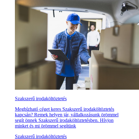
Szakszerű irodaköltöztetés
Megbízható céget keres Szakszerű irodaköltöztetés
kapcsán? Remek helyen jár, vállalkozásunk örömmel
segít önnek Szakszerű irodaköltöztetésben. Hívjon
minket és mi örömmel segítünk
Szakszerű irodaköltöztetés