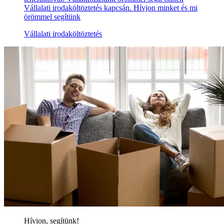
Vállalati irodaköltöztetés kapcsán. Hívjon minket és mi
örömmel segítünk
Vállalati irodaköltöztetés
Hívjon, segítünk!