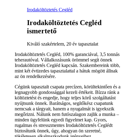
Irodaköltöztetés Cegléd
Irodaköltöztetés Cegléd
ismertető
Kiváló szakértelem, 20 év tapasztalat
Irodaköltöztetés Cegléd, 100% garanciával, 3,5 tonnás
teherautóval. Vállalkozásunk örömmel segít önnek
Irodaköltöztetés Cegléd kapcsán. Szakembereink több,
mint két évtizedes tapasztalattal a hátuk mögött állnak
az ön rendelkezésére.
Cégünk tapasztalt csapata precízen, körültekintően és a
legnagyobb gondossággal kezeli értékeit. Bízza ránk a
költöztetést és engedje, hogy teljes körű szolgáltatást
nyújtsunk önnek. Barátságos, segítőkész csapatunk
nemcsak a tárgyait, hanem a nyugalmát is igyekszik
megőrizni. Nálunk nem futószalagon zajlik a munka –
minden ügyfelünk egyedi figyelmet kap. Gyors,
rugalmas és stresszmentes Irodaköltöztetés Ceglédt
biztosítunk önnek, úgy, ahogyan ön szeretné,
tökéletesen alkalmazkodunk igényeihez.