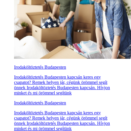
Irodaköltöztetés Budapesten
Irodaköltöztetés Budapesten kapcsán keres egy
csapatot? Remek helyen jár, cégünk örömmel segít
önnek Irodaköltöztetés Budapesten kapcsán. Hívjon
minket és mi örömmel segítünk
Irodaköltöztetés Budapesten
Irodaköltöztetés Budapesten kapcsán keres egy
csapatot? Remek helyen jár, cégünk örömmel segít
önnek Irodaköltöztetés Budapesten kapcsán. Hívjon
minket és mi örömmel segítünk