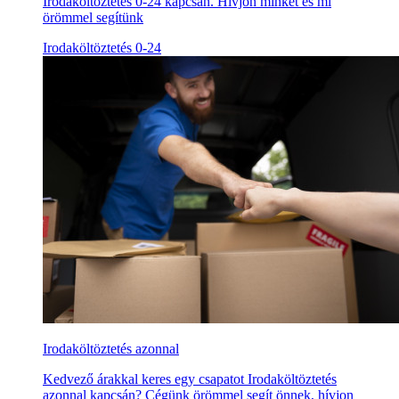
Irodaköltöztetés 0-24 kapcsán. Hívjon minket és mi
örömmel segítünk
Irodaköltöztetés 0-24
Irodaköltöztetés azonnal
Kedvező árakkal keres egy csapatot Irodaköltöztetés
azonnal kapcsán? Cégünk örömmel segít önnek, hívjon