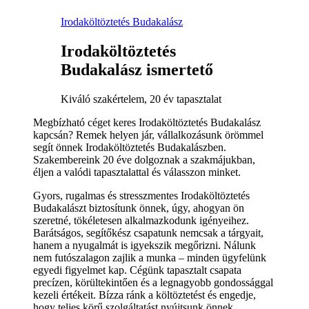
Irodaköltöztetés Budakalász
Irodaköltöztetés
Budakalász ismertető
Kiváló szakértelem, 20 év tapasztalat
Megbízható céget keres Irodaköltöztetés Budakalász
kapcsán? Remek helyen jár, vállalkozásunk örömmel
segít önnek Irodaköltöztetés Budakalászben.
Szakembereink 20 éve dolgoznak a szakmájukban,
éljen a valódi tapasztalattal és válasszon minket.
Gyors, rugalmas és stresszmentes Irodaköltöztetés
Budakalászt biztosítunk önnek, úgy, ahogyan ön
szeretné, tökéletesen alkalmazkodunk igényeihez.
Barátságos, segítőkész csapatunk nemcsak a tárgyait,
hanem a nyugalmát is igyekszik megőrizni. Nálunk
nem futószalagon zajlik a munka – minden ügyfelünk
egyedi figyelmet kap. Cégünk tapasztalt csapata
precízen, körültekintően és a legnagyobb gondossággal
kezeli értékeit. Bízza ránk a költöztetést és engedje,
hogy teljes körű szolgáltatást nyújtsunk önnek.