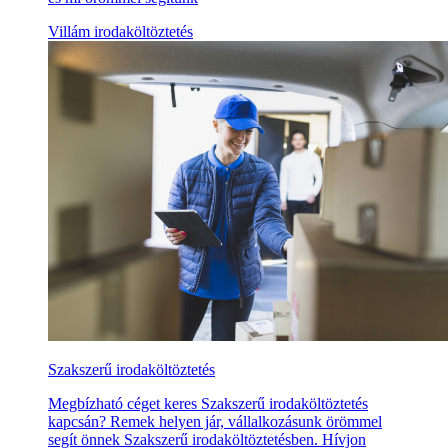
Villám irodaköltöztetés
Szakszerű irodaköltöztetés
Megbízható céget keres Szakszerű irodaköltöztetés
kapcsán? Remek helyen jár, vállalkozásunk örömmel
segít önnek Szakszerű irodaköltöztetésben. Hívjon