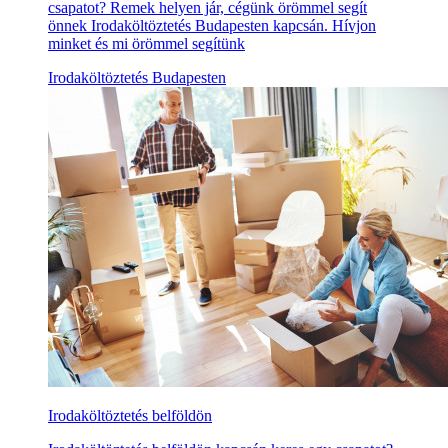
csapatot? Remek helyen jár, cégünk örömmel segít
önnek Irodaköltöztetés Budapesten kapcsán. Hívjon
minket és mi örömmel segítünk
Irodaköltöztetés Budapesten
Irodaköltöztetés belföldön