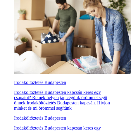
Irodaköltöztetés Budapesten
Irodaköltöztetés Budapesten kapcsán keres egy
csapatot? Remek helyen jár, cégünk örömmel segít
önnek Irodaköltöztetés Budapesten kapcsán. Hívjon
minket és mi örömmel segítünk
Irodaköltöztetés Budapesten
Irodaköltöztetés Budapesten kapcsán keres egy