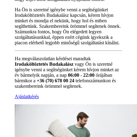
Ha Ön is szeretné igénybe venni a segítségünket
Irodaköltöztetés Budakalász kapcsán, kérem hívjon
minket és mondja el nekünk, hogy hol és miben
segíthetünk. Szakembereink örömmel segítenek önnek.
Számunkra fontos, hogy Ön elégedett legyen
szolgáltatásunkkal, éppen ezért cégünk igyekszik a
piacon elérhető legjobb minőségű szolgáltatást kínálni.
Ha megválaszolatlan kérdései maradtak
Irodaköltöztetés Budakalász
vagy Ön is szeretné
igénybe venni a segítségünket kérem hívjon minket az
év bármelyik napján, a nap
06:00 - 22:00
órájában
bármikor a
+36 (70) 678 00 24
telefonszámunkon és
szakembereink örömmel segítenek.
Ajánlatkérés