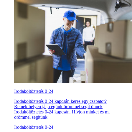
Irodaköltöztetés 0-24
Irodaköltöztetés 0-24 kapcsán keres egy csapatot?
Remek helyen jár, cégünk örömmel segít önnek
Irodaköltöztetés 0-24 kapcsán. Hívjon minket és mi
örömmel segítünk
Irodaköltöztetés 0-24