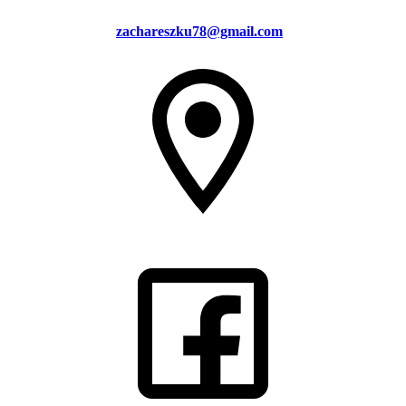
zachareszku78@gmail.com