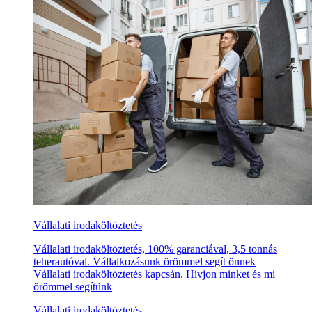
Vállalati irodaköltöztetés
Vállalati irodaköltöztetés, 100% garanciával, 3,5 tonnás
teherautóval. Vállalkozásunk örömmel segít önnek
Vállalati irodaköltöztetés kapcsán. Hívjon minket és mi
örömmel segítünk
Vállalati irodaköltöztetés