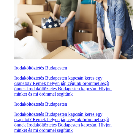
Irodaköltöztetés Budapesten
Irodaköltöztetés Budapesten kapcsán keres egy
csapatot? Remek helyen jár, cégünk örömmel segít
önnek Irodaköltöztetés Budapesten kapcsán. Hívjon
minket és mi örömmel segítünk
Irodaköltöztetés Budapesten
Irodaköltöztetés Budapesten kapcsán keres egy
csapatot? Remek helyen jár, cégünk örömmel segít
önnek Irodaköltöztetés Budapesten kapcsán. Hívjon
minket és mi örömmel segítünk