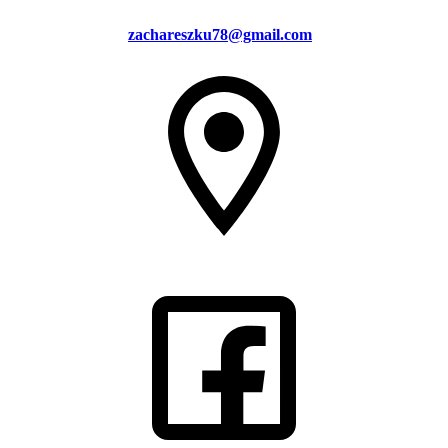
zachareszku78@gmail.com