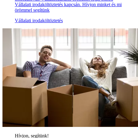
Vállalati irodaköltöztetés kapcsán. Hívjon minket és mi
örömmel segítünk
Vállalati irodaköltöztetés
Hívjon, segítünk!