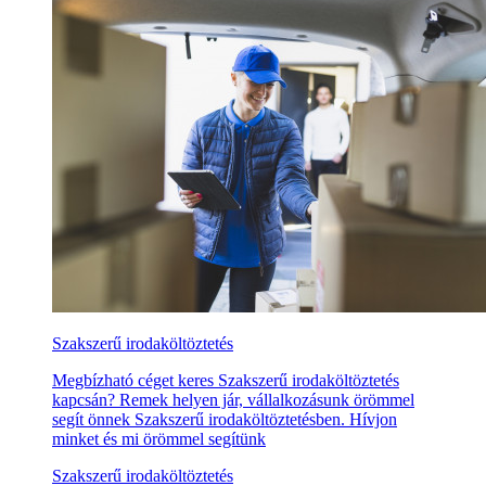
Szakszerű irodaköltöztetés
Megbízható céget keres Szakszerű irodaköltöztetés
kapcsán? Remek helyen jár, vállalkozásunk örömmel
segít önnek Szakszerű irodaköltöztetésben. Hívjon
minket és mi örömmel segítünk
Szakszerű irodaköltöztetés