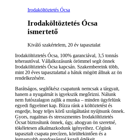
Irodaköltöztetés Ócsa
Irodaköltöztetés Ócsa
ismertető
Kiváló szakértelem, 20 év tapasztalat
Irodaköltöztetés Ócsa, 100% garanciával, 3,5 tonnás
teherautóval. Vállalkozásunk örömmel segít önnek
Irodaköltöztetés Ócsa kapcsán. Szakembereink több,
mint 20 éves tapasztalattal a hátuk mögött állnak az ön
rendelkezésére.
Barátságos, segítőkész csapatunk nemcsak a tárgyait,
hanem a nyugalmát is igyekszik megőrizni. Nálunk
nem futószalagon zajlik a munka – minden ügyfelünk
egyedi figyelmet kap. Bízza ránk a költöztetést és
engedje, hogy teljes körű szolgáltatást nyújtsunk önnek.
Gyors, rugalmas és stresszmentes Irodaköltöztetés
Ócsat biztosítunk önnek, úgy, ahogyan ön szeretné,
tökéletesen alkalmazkodunk igényeihez. Cégünk
tapasztalt csapata precízen, körültekintően és a
legnagyobb gondossággal kezeli értékeit.