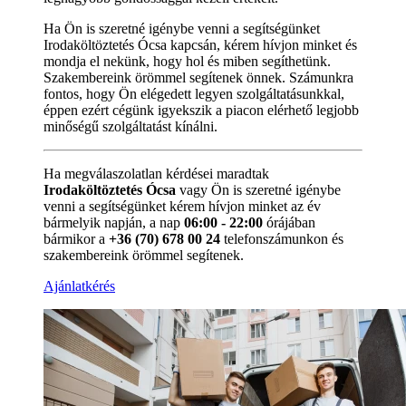
Ha Ön is szeretné igénybe venni a segítségünket
Irodaköltöztetés Ócsa kapcsán, kérem hívjon minket és
mondja el nekünk, hogy hol és miben segíthetünk.
Szakembereink örömmel segítenek önnek. Számunkra
fontos, hogy Ön elégedett legyen szolgáltatásunkkal,
éppen ezért cégünk igyekszik a piacon elérhető legjobb
minőségű szolgáltatást kínálni.
Ha megválaszolatlan kérdései maradtak
Irodaköltöztetés Ócsa
vagy Ön is szeretné igénybe
venni a segítségünket kérem hívjon minket az év
bármelyik napján, a nap
06:00 - 22:00
órájában
bármikor a
+36 (70) 678 00 24
telefonszámunkon és
szakembereink örömmel segítenek.
Ajánlatkérés