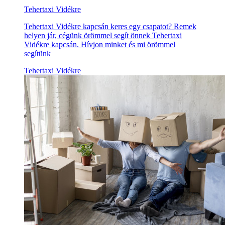
Tehertaxi Vidékre
Tehertaxi Vidékre kapcsán keres egy csapatot? Remek
helyen jár, cégünk örömmel segít önnek Tehertaxi
Vidékre kapcsán. Hívjon minket és mi örömmel
segítünk
Tehertaxi Vidékre