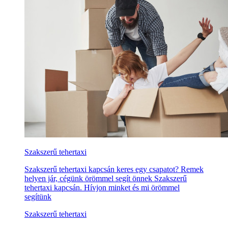
Szakszerű tehertaxi
Szakszerű tehertaxi kapcsán keres egy csapatot? Remek
helyen jár, cégünk örömmel segít önnek Szakszerű
tehertaxi kapcsán. Hívjon minket és mi örömmel
segítünk
Szakszerű tehertaxi