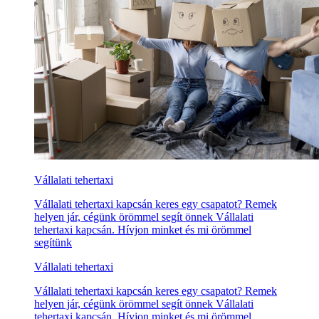
Vállalati tehertaxi
Vállalati tehertaxi kapcsán keres egy csapatot? Remek
helyen jár, cégünk örömmel segít önnek Vállalati
tehertaxi kapcsán. Hívjon minket és mi örömmel
segítünk
Vállalati tehertaxi
Vállalati tehertaxi kapcsán keres egy csapatot? Remek
helyen jár, cégünk örömmel segít önnek Vállalati
tehertaxi kapcsán. Hívjon minket és mi örömmel