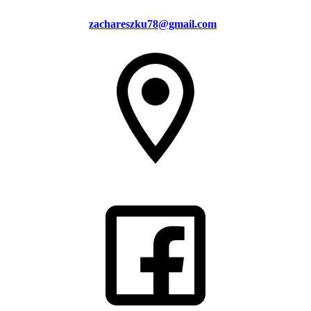
zachareszku78@gmail.com