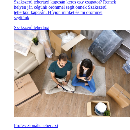
Szakszerű tehertaxi kapcsán keres egy csapatot? Remek
helyen jár, cégünk örömmel segít önnek Szakszerű
tehertaxi kapcsán. Hívjon minket és mi örömmel
segítünk
Szakszerű tehertaxi
Professzionális tehertaxi