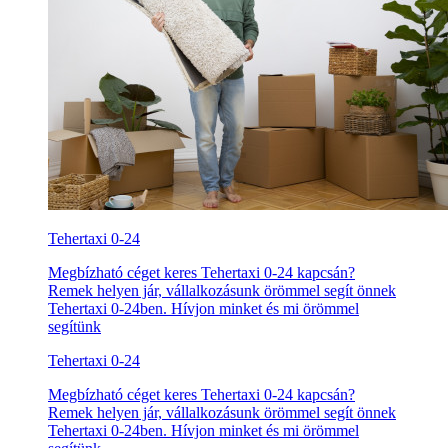
Tehertaxi 0-24
Megbízható céget keres Tehertaxi 0-24 kapcsán?
Remek helyen jár, vállalkozásunk örömmel segít önnek
Tehertaxi 0-24ben. Hívjon minket és mi örömmel
segítünk
Tehertaxi 0-24
Megbízható céget keres Tehertaxi 0-24 kapcsán?
Remek helyen jár, vállalkozásunk örömmel segít önnek
Tehertaxi 0-24ben. Hívjon minket és mi örömmel