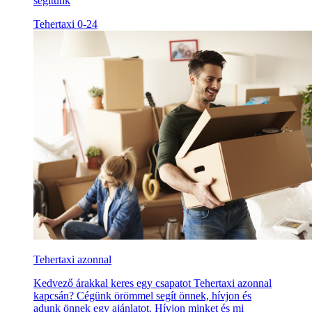
segítünk
Tehertaxi 0-24
Tehertaxi azonnal
Kedvező árakkal keres egy csapatot Tehertaxi azonnal
kapcsán? Cégünk örömmel segít önnek, hívjon és
adunk önnek egy ajánlatot. Hívjon minket és mi