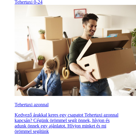
Tehertaxi 0-24
Tehertaxi azonnal
Kedvező árakkal keres egy csapatot Tehertaxi azonnal
kapcsán? Cégünk örömmel segít önnek, hívjon és
adunk önnek egy ajánlatot. Hívjon minket és mi
örömmel segítünk