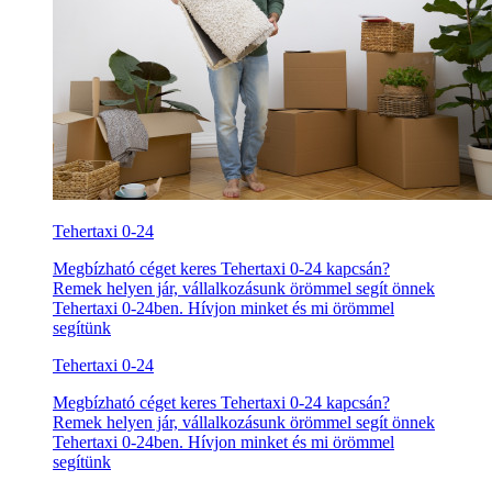
Tehertaxi 0-24
Megbízható céget keres Tehertaxi 0-24 kapcsán?
Remek helyen jár, vállalkozásunk örömmel segít önnek
Tehertaxi 0-24ben. Hívjon minket és mi örömmel
segítünk
Tehertaxi 0-24
Megbízható céget keres Tehertaxi 0-24 kapcsán?
Remek helyen jár, vállalkozásunk örömmel segít önnek
Tehertaxi 0-24ben. Hívjon minket és mi örömmel
segítünk