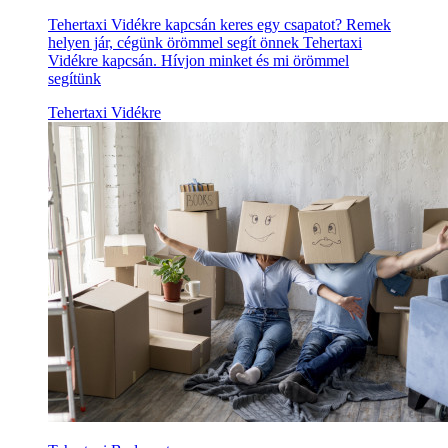
Tehertaxi Vidékre kapcsán keres egy csapatot? Remek
helyen jár, cégünk örömmel segít önnek Tehertaxi
Vidékre kapcsán. Hívjon minket és mi örömmel
segítünk
Tehertaxi Vidékre