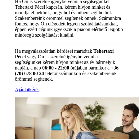
Ha Ön is szeretné igénybe venni a segítségünket
Tehertaxi Pécel kapcsán, kérem hívjon minket és
mondja el nekünk, hogy hol és miben segíthetünk.
Szakembereink örömmel segítenek önnek. Számunkra
fontos, hogy Ön elégedett legyen szolgáltatásunkkal,
éppen ezért cégünk igyekszik a piacon elérhető legjobb
minőségű szolgáltatást kínálni.
Ha megválaszolatlan kérdései maradtak
Tehertaxi
Pécel
vagy Ön is szeretné igénybe venni a
segítségünket kérem hívjon minket az év bármelyik
napján, a nap
06:00 - 22:00
órájában bármikor a
+36
(70) 678 00 24
telefonszámunkon és szakembereink
örömmel segítenek.
Ajánlatkérés