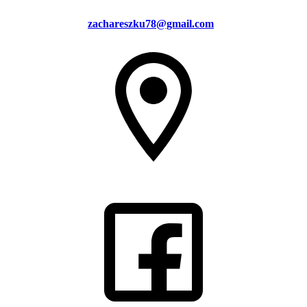
zachareszku78@gmail.com