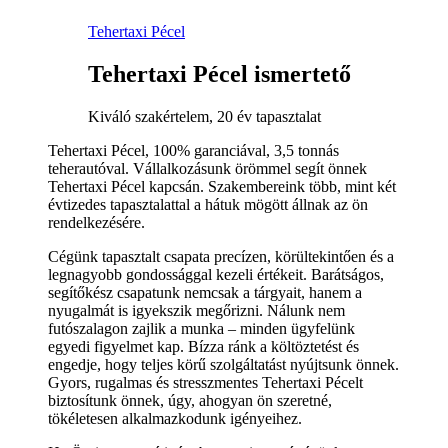
Tehertaxi Pécel
Tehertaxi Pécel ismertető
Kiváló szakértelem, 20 év tapasztalat
Tehertaxi Pécel, 100% garanciával, 3,5 tonnás
teherautóval. Vállalkozásunk örömmel segít önnek
Tehertaxi Pécel kapcsán. Szakembereink több, mint két
évtizedes tapasztalattal a hátuk mögött állnak az ön
rendelkezésére.
Cégünk tapasztalt csapata precízen, körültekintően és a
legnagyobb gondossággal kezeli értékeit. Barátságos,
segítőkész csapatunk nemcsak a tárgyait, hanem a
nyugalmát is igyekszik megőrizni. Nálunk nem
futószalagon zajlik a munka – minden ügyfelünk
egyedi figyelmet kap. Bízza ránk a költöztetést és
engedje, hogy teljes körű szolgáltatást nyújtsunk önnek.
Gyors, rugalmas és stresszmentes Tehertaxi Pécelt
biztosítunk önnek, úgy, ahogyan ön szeretné,
tökéletesen alkalmazkodunk igényeihez.