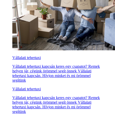
Vállalati tehertaxi
Vállalati tehertaxi kapcsán keres egy csapatot? Remek
helyen jár, cégünk örömmel segít önnek Vállalati
tehertaxi kapcsán. Hívjon minket és mi örömmel
segítünk
Vállalati tehertaxi
Vállalati tehertaxi kapcsán keres egy csapatot? Remek
helyen jár, cégünk örömmel segít önnek Vállalati
tehertaxi kapcsán. Hívjon minket és mi örömmel
segítünk