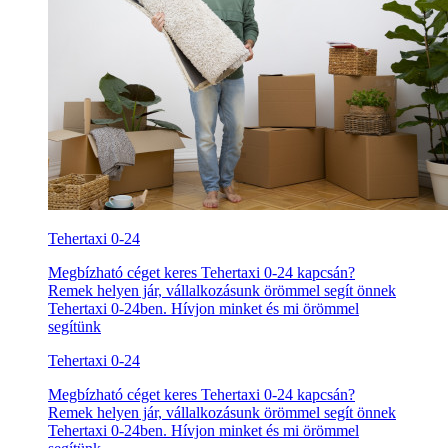
Tehertaxi 0-24
Megbízható céget keres Tehertaxi 0-24 kapcsán?
Remek helyen jár, vállalkozásunk örömmel segít önnek
Tehertaxi 0-24ben. Hívjon minket és mi örömmel
segítünk
Tehertaxi 0-24
Megbízható céget keres Tehertaxi 0-24 kapcsán?
Remek helyen jár, vállalkozásunk örömmel segít önnek
Tehertaxi 0-24ben. Hívjon minket és mi örömmel