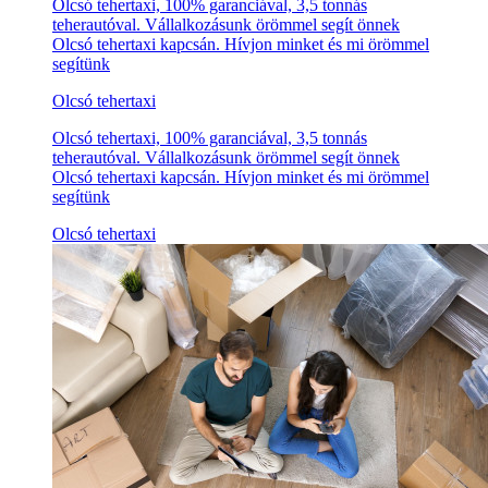
Olcsó tehertaxi, 100% garanciával, 3,5 tonnás
teherautóval. Vállalkozásunk örömmel segít önnek
Olcsó tehertaxi kapcsán. Hívjon minket és mi örömmel
segítünk
Olcsó tehertaxi
Olcsó tehertaxi, 100% garanciával, 3,5 tonnás
teherautóval. Vállalkozásunk örömmel segít önnek
Olcsó tehertaxi kapcsán. Hívjon minket és mi örömmel
segítünk
Olcsó tehertaxi