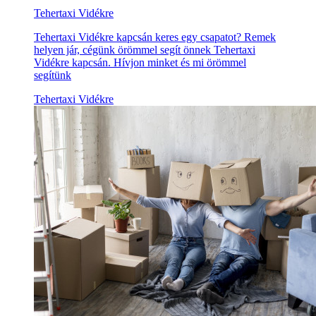
Tehertaxi Vidékre
Tehertaxi Vidékre kapcsán keres egy csapatot? Remek
helyen jár, cégünk örömmel segít önnek Tehertaxi
Vidékre kapcsán. Hívjon minket és mi örömmel
segítünk
Tehertaxi Vidékre