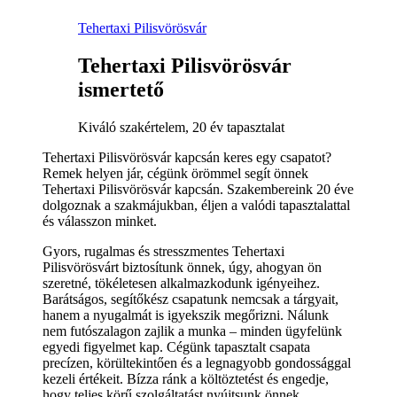
Tehertaxi Pilisvörösvár
Tehertaxi Pilisvörösvár
ismertető
Kiváló szakértelem, 20 év tapasztalat
Tehertaxi Pilisvörösvár kapcsán keres egy csapatot?
Remek helyen jár, cégünk örömmel segít önnek
Tehertaxi Pilisvörösvár kapcsán. Szakembereink 20 éve
dolgoznak a szakmájukban, éljen a valódi tapasztalattal
és válasszon minket.
Gyors, rugalmas és stresszmentes Tehertaxi
Pilisvörösvárt biztosítunk önnek, úgy, ahogyan ön
szeretné, tökéletesen alkalmazkodunk igényeihez.
Barátságos, segítőkész csapatunk nemcsak a tárgyait,
hanem a nyugalmát is igyekszik megőrizni. Nálunk
nem futószalagon zajlik a munka – minden ügyfelünk
egyedi figyelmet kap. Cégünk tapasztalt csapata
precízen, körültekintően és a legnagyobb gondossággal
kezeli értékeit. Bízza ránk a költöztetést és engedje,
hogy teljes körű szolgáltatást nyújtsunk önnek.