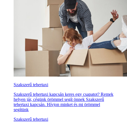
Szakszerű tehertaxi
Szakszerű tehertaxi kapcsán keres egy csapatot? Remek
helyen jár, cégünk örömmel segít önnek Szakszerű
tehertaxi kapcsán. Hívjon minket és mi örömmel
segítünk
Szakszerű tehertaxi