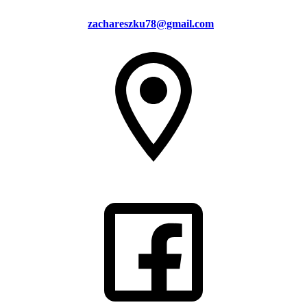
zachareszku78@gmail.com