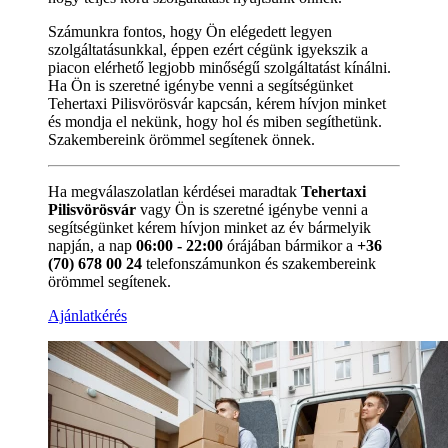
Számunkra fontos, hogy Ön elégedett legyen
szolgáltatásunkkal, éppen ezért cégünk igyekszik a
piacon elérhető legjobb minőségű szolgáltatást kínálni.
Ha Ön is szeretné igénybe venni a segítségünket
Tehertaxi Pilisvörösvár kapcsán, kérem hívjon minket
és mondja el nekünk, hogy hol és miben segíthetünk.
Szakembereink örömmel segítenek önnek.
Ha megválaszolatlan kérdései maradtak
Tehertaxi
Pilisvörösvár
vagy Ön is szeretné igénybe venni a
segítségünket kérem hívjon minket az év bármelyik
napján, a nap
06:00 - 22:00
órájában bármikor a
+36
(70) 678 00 24
telefonszámunkon és szakembereink
örömmel segítenek.
Ajánlatkérés