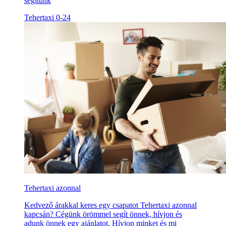
segítünk
Tehertaxi 0-24
Tehertaxi azonnal
Kedvező árakkal keres egy csapatot Tehertaxi azonnal
kapcsán? Cégünk örömmel segít önnek, hívjon és
adunk önnek egy ajánlatot. Hívjon minket és mi