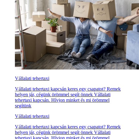
Vállalati tehertaxi
Vállalati tehertaxi kapcsán keres egy csapatot? Remek
helyen jár, cégünk örömmel segít önnek Vállalati
tehertaxi kapcsán. Hívjon minket és mi örömmel
segítünk
Vállalati tehertaxi
Vállalati tehertaxi kapcsán keres egy csapatot? Remek
helyen jár, cégünk örömmel segít önnek Vállalati
tehertaxi kapcsán. Hívjon minket és mi örömmel