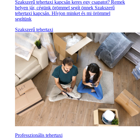
Szakszerű tehertaxi kapcsán keres egy csapatot? Remek
helyen jár, cégünk örömmel segít önnek Szakszerű
tehertaxi kapcsán. Hívjon minket és mi örömmel
segítünk
Szakszerű tehertaxi
Professzionális tehertaxi