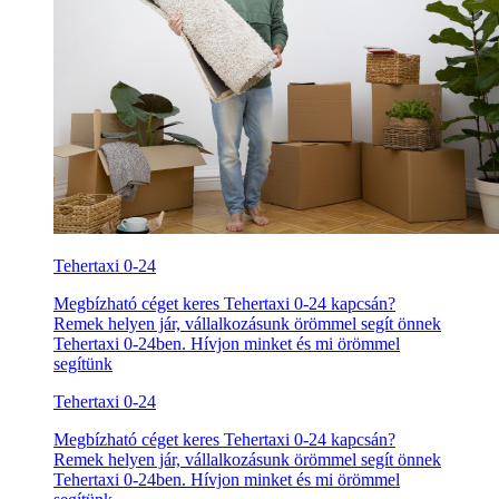
Tehertaxi 0-24
Megbízható céget keres Tehertaxi 0-24 kapcsán?
Remek helyen jár, vállalkozásunk örömmel segít önnek
Tehertaxi 0-24ben. Hívjon minket és mi örömmel
segítünk
Tehertaxi 0-24
Megbízható céget keres Tehertaxi 0-24 kapcsán?
Remek helyen jár, vállalkozásunk örömmel segít önnek
Tehertaxi 0-24ben. Hívjon minket és mi örömmel