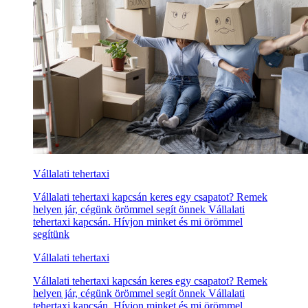
Vállalati tehertaxi
Vállalati tehertaxi kapcsán keres egy csapatot? Remek
helyen jár, cégünk örömmel segít önnek Vállalati
tehertaxi kapcsán. Hívjon minket és mi örömmel
segítünk
Vállalati tehertaxi
Vállalati tehertaxi kapcsán keres egy csapatot? Remek
helyen jár, cégünk örömmel segít önnek Vállalati
tehertaxi kapcsán. Hívjon minket és mi örömmel