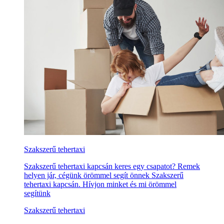
Szakszerű tehertaxi
Szakszerű tehertaxi kapcsán keres egy csapatot? Remek
helyen jár, cégünk örömmel segít önnek Szakszerű
tehertaxi kapcsán. Hívjon minket és mi örömmel
segítünk
Szakszerű tehertaxi