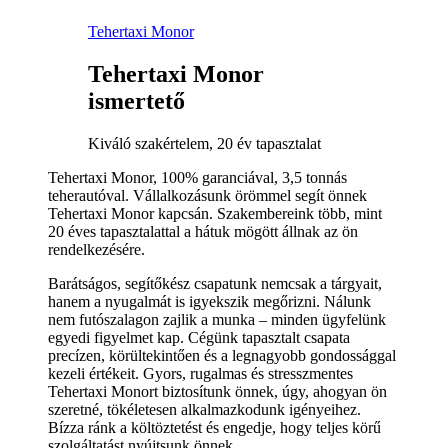
Tehertaxi Monor
Tehertaxi Monor
ismertető
Kiváló szakértelem, 20 év tapasztalat
Tehertaxi Monor, 100% garanciával, 3,5 tonnás
teherautóval. Vállalkozásunk örömmel segít önnek
Tehertaxi Monor kapcsán. Szakembereink több, mint
20 éves tapasztalattal a hátuk mögött állnak az ön
rendelkezésére.
Barátságos, segítőkész csapatunk nemcsak a tárgyait,
hanem a nyugalmát is igyekszik megőrizni. Nálunk
nem futószalagon zajlik a munka – minden ügyfelünk
egyedi figyelmet kap. Cégünk tapasztalt csapata
precízen, körültekintően és a legnagyobb gondossággal
kezeli értékeit. Gyors, rugalmas és stresszmentes
Tehertaxi Monort biztosítunk önnek, úgy, ahogyan ön
szeretné, tökéletesen alkalmazkodunk igényeihez.
Bízza ránk a költöztetést és engedje, hogy teljes körű
szolgáltatást nyújtsunk önnek.