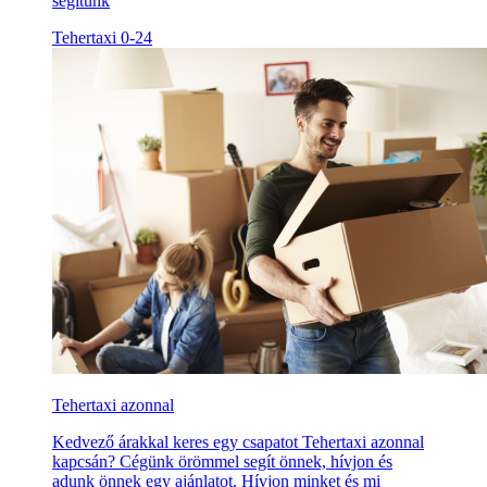
segítünk
Tehertaxi 0-24
Tehertaxi azonnal
Kedvező árakkal keres egy csapatot Tehertaxi azonnal
kapcsán? Cégünk örömmel segít önnek, hívjon és
adunk önnek egy ajánlatot. Hívjon minket és mi