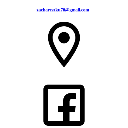
zachareszku78@gmail.com