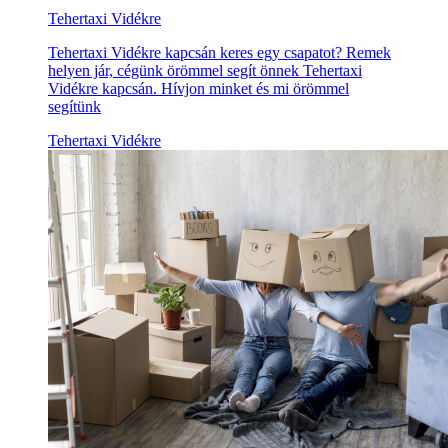
Tehertaxi Vidékre
Tehertaxi Vidékre kapcsán keres egy csapatot? Remek
helyen jár, cégünk örömmel segít önnek Tehertaxi
Vidékre kapcsán. Hívjon minket és mi örömmel
segítünk
Tehertaxi Vidékre