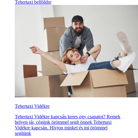
Tehertaxi belföldre
Tehertaxi Vidékre
Tehertaxi Vidékre kapcsán keres egy csapatot? Remek
helyen jár, cégünk örömmel segít önnek Tehertaxi
Vidékre kapcsán. Hívjon minket és mi örömmel
segítünk