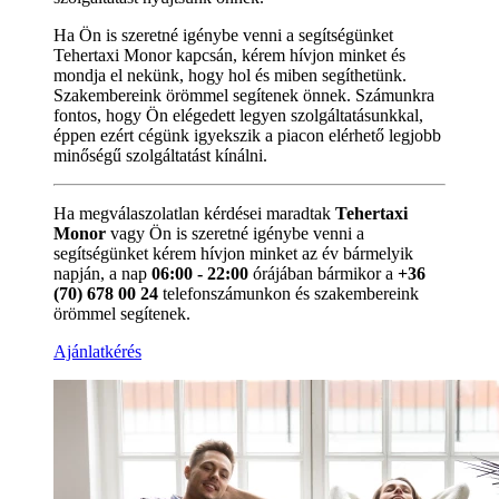
Ha Ön is szeretné igénybe venni a segítségünket
Tehertaxi Monor kapcsán, kérem hívjon minket és
mondja el nekünk, hogy hol és miben segíthetünk.
Szakembereink örömmel segítenek önnek. Számunkra
fontos, hogy Ön elégedett legyen szolgáltatásunkkal,
éppen ezért cégünk igyekszik a piacon elérhető legjobb
minőségű szolgáltatást kínálni.
Ha megválaszolatlan kérdései maradtak
Tehertaxi
Monor
vagy Ön is szeretné igénybe venni a
segítségünket kérem hívjon minket az év bármelyik
napján, a nap
06:00 - 22:00
órájában bármikor a
+36
(70) 678 00 24
telefonszámunkon és szakembereink
örömmel segítenek.
Ajánlatkérés