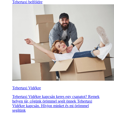
Tehertaxi belföldre
Tehertaxi Vidékre
Tehertaxi Vidékre kapcsán keres egy csapatot? Remek
helyen jár, cégünk örömmel segít önnek Tehertaxi
Vidékre kapcsán. Hívjon minket és mi örömmel
segítünk