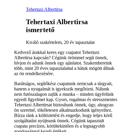
Tehertaxi Albertirsa
Tehertaxi Albertirsa
ismertető
Kiváló szakértelem, 20 év tapasztalat
Kedvező árakkal keres egy csapatot Tehertaxi
Albertirsa kapcsán? Cégünk örömmel segít önnek,
hívjon és adunk önnek egy ajánlatot. Szakembereink
több, mint 20 éves tapasztalattal a hátuk mögött állnak
az ön rendelkezésére.
Barátságos, segítőkész csapatunk nemcsak a tárgyait,
hanem a nyugalmát is igyekszik megőrizni. Nálunk
nem futószalagon zajlik a munka – minden ügyfelünk
egyedi figyelmet kap. Gyors, rugalmas és stresszmentes
Tehertaxi Albertirsat biztosítunk önnek, úgy, ahogyan
ön szeretné, tökéletesen alkalmazkodunk igényeihez.
Bízza ránk a költöztetést és engedje, hogy teljes körű
szolgáltatást nyújtsunk önnek. Cégünk tapasztalt
csapata precízen, körültekintően és a legnagyobb
gondossággal kezeli értékeit.