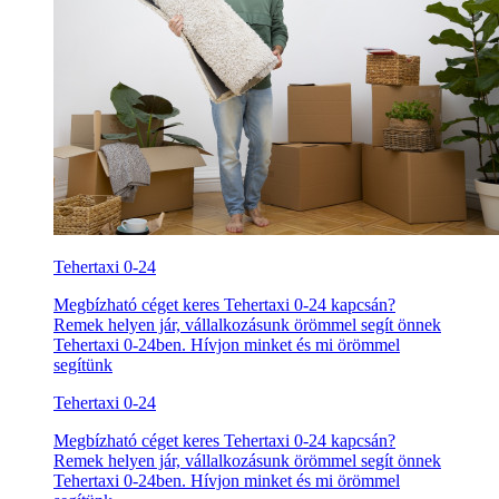
Tehertaxi 0-24
Megbízható céget keres Tehertaxi 0-24 kapcsán?
Remek helyen jár, vállalkozásunk örömmel segít önnek
Tehertaxi 0-24ben. Hívjon minket és mi örömmel
segítünk
Tehertaxi 0-24
Megbízható céget keres Tehertaxi 0-24 kapcsán?
Remek helyen jár, vállalkozásunk örömmel segít önnek
Tehertaxi 0-24ben. Hívjon minket és mi örömmel