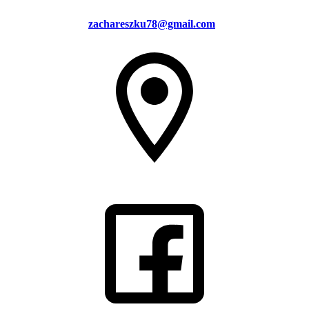
zachareszku78@gmail.com