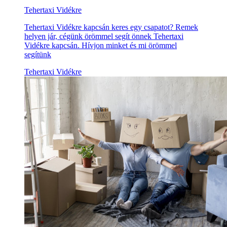
Tehertaxi Vidékre
Tehertaxi Vidékre kapcsán keres egy csapatot? Remek
helyen jár, cégünk örömmel segít önnek Tehertaxi
Vidékre kapcsán. Hívjon minket és mi örömmel
segítünk
Tehertaxi Vidékre