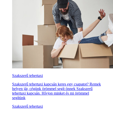
Szakszerű tehertaxi
Szakszerű tehertaxi kapcsán keres egy csapatot? Remek
helyen jár, cégünk örömmel segít önnek Szakszerű
tehertaxi kapcsán. Hívjon minket és mi örömmel
segítünk
Szakszerű tehertaxi