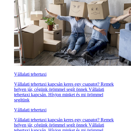
Vállalati tehertaxi
Vállalati tehertaxi kapcsán keres egy csapatot? Remek
helyen jár, cégünk örömmel segít önnek Vállalati
tehertaxi kapcsán. Hívjon minket és mi örömmel
segítünk
Vállalati tehertaxi
Vállalati tehertaxi kapcsán keres egy csapatot? Remek
helyen jár, cégünk örömmel segít önnek Vállalati
tehertaxi kapcsán. Hívjon minket és mi örömmel