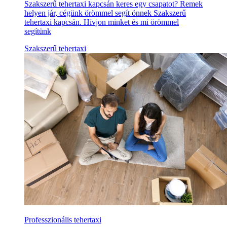
Szakszerű tehertaxi kapcsán keres egy csapatot? Remek
helyen jár, cégünk örömmel segít önnek Szakszerű
tehertaxi kapcsán. Hívjon minket és mi örömmel
segítünk
Szakszerű tehertaxi
Professzionális tehertaxi