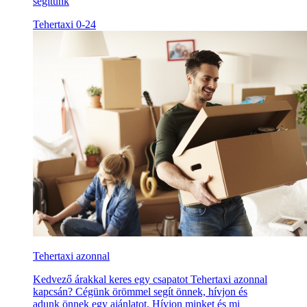
segítünk
Tehertaxi 0-24
Tehertaxi azonnal
Kedvező árakkal keres egy csapatot Tehertaxi azonnal
kapcsán? Cégünk örömmel segít önnek, hívjon és
adunk önnek egy ajánlatot. Hívjon minket és mi