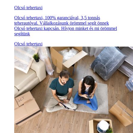
Olcsó tehertaxi
Olcsó tehertaxi, 100% garanciával, 3,5 tonnás
teherautóval. Vállalkozásunk örömmel segít önnek
Olcsó tehertaxi kapcsán. Hívjon minket és mi örömmel
segítünk
Olcsó tehertaxi