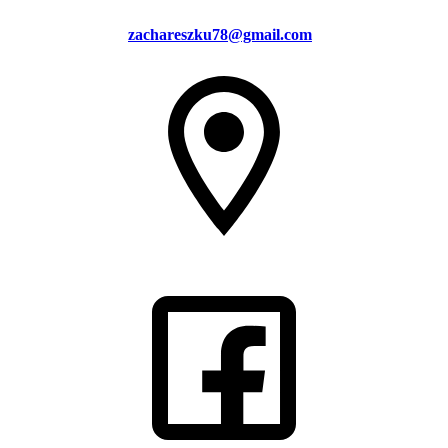
zachareszku78@gmail.com