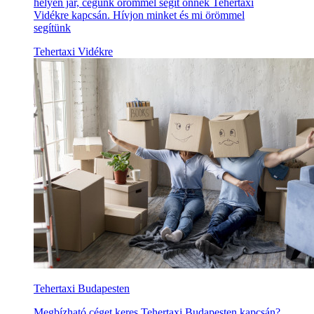
helyen jár, cégünk örömmel segít önnek Tehertaxi
Vidékre kapcsán. Hívjon minket és mi örömmel
segítünk
Tehertaxi Vidékre
Tehertaxi Budapesten
Megbízható céget keres Tehertaxi Budapesten kapcsán?