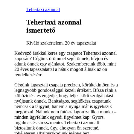
Tehertaxi azonnal
Tehertaxi azonnal
ismertető
Kiváló szakértelem, 20 év tapasztalat
Kedvező árakkal keres egy csapatot Tehertaxi azonnal
kapcsán? Cégünk örömmel segít önnek, hívjon és
adunk önnek egy ajánlatot. Szakembereink több, mint
20 éves tapasztalattal a hátuk mögött állnak az ön
rendelkezésére.
Cégünk tapasztalt csapata precízen, körültekintően és a
legnagyobb gondossággal kezeli értékeit. Bízza ránk a
költöztetést és engedje, hogy teljes körű szolgáltatást
nyújtsunk önnek. Barátságos, segítőkész csapatunk
nemcsak a tárgyait, hanem a nyugalmát is igyekszik
megőrizni. Nálunk nem futószalagon zajlik a munka –
minden ügyfelünk egyedi figyelmet kap. Gyors,
rugalmas és stresszmentes Tehertaxi azonnalt
biztosítunk önnek, úgy, ahogyan ön szeretné,
tökéletesen alkalmazkodunk igényeihez.