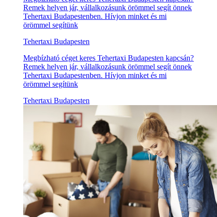
Remek helyen jár, vállalkozásunk örömmel segít önnek
Tehertaxi Budapestenben. Hívjon minket és mi
örömmel segítünk
Tehertaxi Budapesten
Megbízható céget keres Tehertaxi Budapesten kapcsán?
Remek helyen jár, vállalkozásunk örömmel segít önnek
Tehertaxi Budapestenben. Hívjon minket és mi
örömmel segítünk
Tehertaxi Budapesten