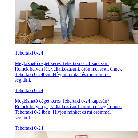
Tehertaxi 0-24
Megbízható céget keres Tehertaxi 0-24 kapcsán?
Remek helyen jár, vállalkozásunk örömmel segít önnek
Tehertaxi 0-24ben. Hívjon minket és mi örömmel
segítünk
Tehertaxi 0-24
Megbízható céget keres Tehertaxi 0-24 kapcsán?
Remek helyen jár, vállalkozásunk örömmel segít önnek
Tehertaxi 0-24ben. Hívjon minket és mi örömmel
segítünk
Tehertaxi 0-24