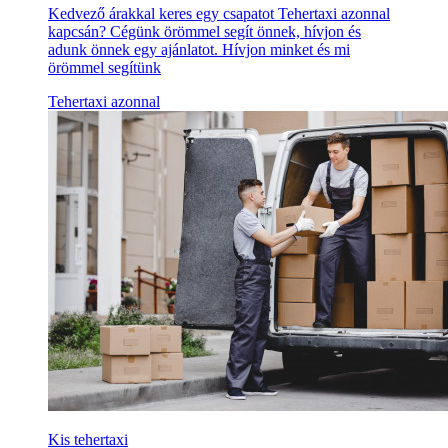
Kedvező árakkal keres egy csapatot Tehertaxi azonnal
kapcsán? Cégünk örömmel segít önnek, hívjon és
adunk önnek egy ajánlatot. Hívjon minket és mi
örömmel segítünk
Tehertaxi azonnal
Kis tehertaxi