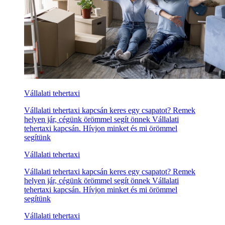
Vállalati tehertaxi
Vállalati tehertaxi kapcsán keres egy csapatot? Remek
helyen jár, cégünk örömmel segít önnek Vállalati
tehertaxi kapcsán. Hívjon minket és mi örömmel
segítünk
Vállalati tehertaxi
Vállalati tehertaxi kapcsán keres egy csapatot? Remek
helyen jár, cégünk örömmel segít önnek Vállalati
tehertaxi kapcsán. Hívjon minket és mi örömmel
segítünk
Vállalati tehertaxi