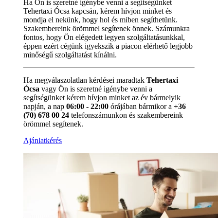
Ha Ön is szeretné igénybe venni a segítségünket
Tehertaxi Ócsa kapcsán, kérem hívjon minket és
mondja el nekünk, hogy hol és miben segíthetünk.
Szakembereink örömmel segítenek önnek. Számunkra
fontos, hogy Ön elégedett legyen szolgáltatásunkkal,
éppen ezért cégünk igyekszik a piacon elérhető legjobb
minőségű szolgáltatást kínálni.
Ha megválaszolatlan kérdései maradtak
Tehertaxi
Ócsa
vagy Ön is szeretné igénybe venni a
segítségünket kérem hívjon minket az év bármelyik
napján, a nap
06:00 - 22:00
órájában bármikor a
+36
(70) 678 00 24
telefonszámunkon és szakembereink
örömmel segítenek.
Ajánlatkérés