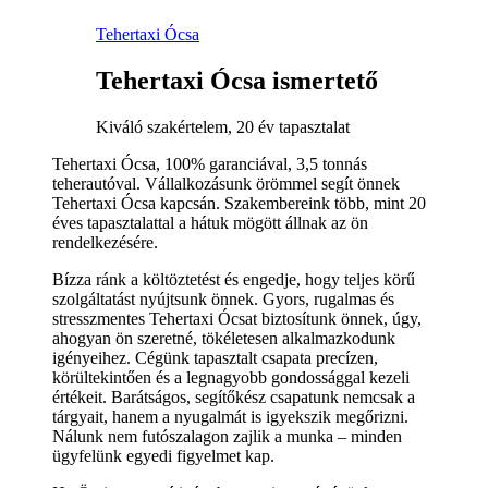
Tehertaxi Ócsa
Tehertaxi Ócsa ismertető
Kiváló szakértelem, 20 év tapasztalat
Tehertaxi Ócsa, 100% garanciával, 3,5 tonnás
teherautóval. Vállalkozásunk örömmel segít önnek
Tehertaxi Ócsa kapcsán. Szakembereink több, mint 20
éves tapasztalattal a hátuk mögött állnak az ön
rendelkezésére.
Bízza ránk a költöztetést és engedje, hogy teljes körű
szolgáltatást nyújtsunk önnek. Gyors, rugalmas és
stresszmentes Tehertaxi Ócsat biztosítunk önnek, úgy,
ahogyan ön szeretné, tökéletesen alkalmazkodunk
igényeihez. Cégünk tapasztalt csapata precízen,
körültekintően és a legnagyobb gondossággal kezeli
értékeit. Barátságos, segítőkész csapatunk nemcsak a
tárgyait, hanem a nyugalmát is igyekszik megőrizni.
Nálunk nem futószalagon zajlik a munka – minden
ügyfelünk egyedi figyelmet kap.