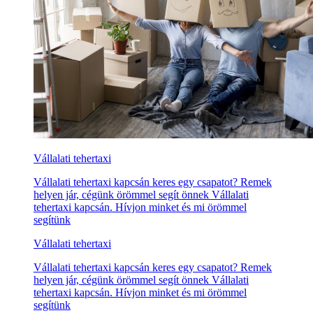
Vállalati tehertaxi
Vállalati tehertaxi kapcsán keres egy csapatot? Remek
helyen jár, cégünk örömmel segít önnek Vállalati
tehertaxi kapcsán. Hívjon minket és mi örömmel
segítünk
Vállalati tehertaxi
Vállalati tehertaxi kapcsán keres egy csapatot? Remek
helyen jár, cégünk örömmel segít önnek Vállalati
tehertaxi kapcsán. Hívjon minket és mi örömmel
segítünk