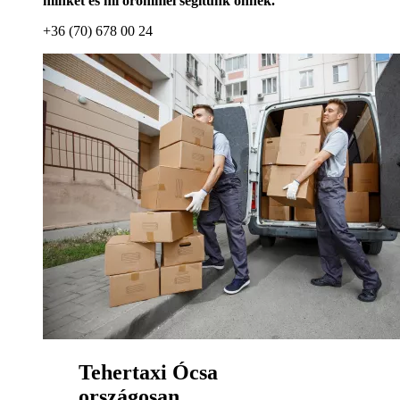
minket és mi örömmel segítünk önnek.
+36 (70) 678 00 24
Tehertaxi Ócsa
országosan