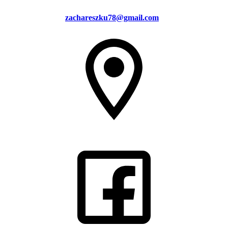
zachareszku78@gmail.com