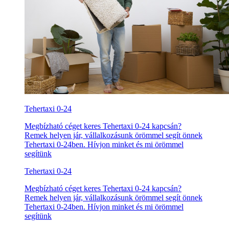
Tehertaxi 0-24
Megbízható céget keres Tehertaxi 0-24 kapcsán?
Remek helyen jár, vállalkozásunk örömmel segít önnek
Tehertaxi 0-24ben. Hívjon minket és mi örömmel
segítünk
Tehertaxi 0-24
Megbízható céget keres Tehertaxi 0-24 kapcsán?
Remek helyen jár, vállalkozásunk örömmel segít önnek
Tehertaxi 0-24ben. Hívjon minket és mi örömmel
segítünk