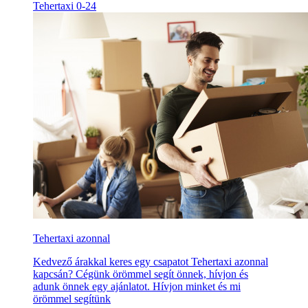
Tehertaxi 0-24
Tehertaxi azonnal
Kedvező árakkal keres egy csapatot Tehertaxi azonnal
kapcsán? Cégünk örömmel segít önnek, hívjon és
adunk önnek egy ajánlatot. Hívjon minket és mi
örömmel segítünk