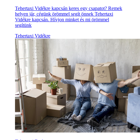
Tehertaxi Vidékre kapcsán keres egy csapatot? Remek
helyen jár, cégünk örömmel segít önnek Tehertaxi
Vidékre kapcsán. Hívjon minket és mi örömmel
segítünk
Tehertaxi Vidékre