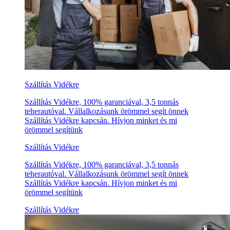
Szállítás Vidékre
Szállítás Vidékre, 100% garanciával, 3,5 tonnás
teherautóval. Vállalkozásunk örömmel segít önnek
Szállítás Vidékre kapcsán. Hívjon minket és mi
örömmel segítünk
Szállítás Vidékre
Szállítás Vidékre, 100% garanciával, 3,5 tonnás
teherautóval. Vállalkozásunk örömmel segít önnek
Szállítás Vidékre kapcsán. Hívjon minket és mi
örömmel segítünk
Szállítás Vidékre