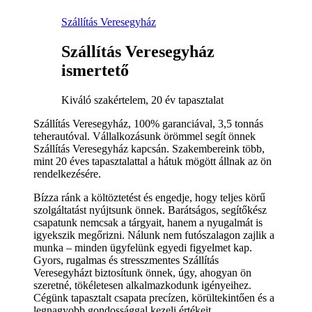
Szállítás Veresegyház
Szállítás Veresegyház
ismertető
Kiváló szakértelem, 20 év tapasztalat
Szállítás Veresegyház, 100% garanciával, 3,5 tonnás
teherautóval. Vállalkozásunk örömmel segít önnek
Szállítás Veresegyház kapcsán. Szakembereink több,
mint 20 éves tapasztalattal a hátuk mögött állnak az ön
rendelkezésére.
Bízza ránk a költöztetést és engedje, hogy teljes körű
szolgáltatást nyújtsunk önnek. Barátságos, segítőkész
csapatunk nemcsak a tárgyait, hanem a nyugalmát is
igyekszik megőrizni. Nálunk nem futószalagon zajlik a
munka – minden ügyfelünk egyedi figyelmet kap.
Gyors, rugalmas és stresszmentes Szállítás
Veresegyházt biztosítunk önnek, úgy, ahogyan ön
szeretné, tökéletesen alkalmazkodunk igényeihez.
Cégünk tapasztalt csapata precízen, körültekintően és a
legnagyobb gondossággal kezeli értékeit.