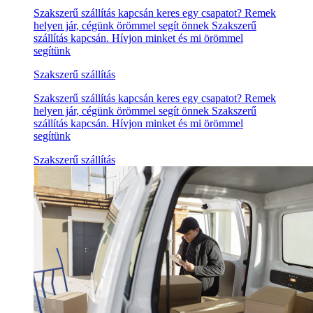
Szakszerű szállítás kapcsán keres egy csapatot? Remek
helyen jár, cégünk örömmel segít önnek Szakszerű
szállítás kapcsán. Hívjon minket és mi örömmel
segítünk
Szakszerű szállítás
Szakszerű szállítás kapcsán keres egy csapatot? Remek
helyen jár, cégünk örömmel segít önnek Szakszerű
szállítás kapcsán. Hívjon minket és mi örömmel
segítünk
Szakszerű szállítás