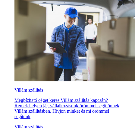
Villám szállítás
Megbízható céget keres Villám szállítás kapcsán?
Remek helyen jár, vállalkozásunk örömmel segít önnek
Villám szállításben. Hívjon minket és mi örömmel
segítünk
Villám szállítás