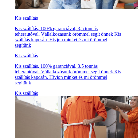
Kis szállítás
Kis szállítás, 100% garanciával, 3,5 tonnás
teherautóval. Vállalkozásunk örömmel segít önnek Kis
szállítás kapcsán. Hívjon minket és mi örömmel
segítünk
Kis szállítás
Kis szállítás, 100% garanciával, 3,5 tonnás
teherautóval. Vállalkozásunk örömmel segít önnek Kis
szállítás kapcsán. Hívjon minket és mi örömmel
segítünk
Kis szállítás