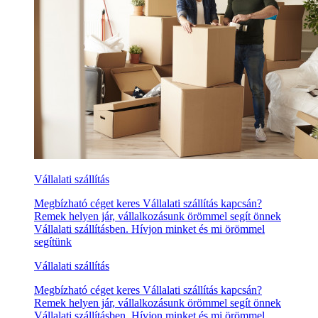
Vállalati szállítás
Megbízható céget keres Vállalati szállítás kapcsán?
Remek helyen jár, vállalkozásunk örömmel segít önnek
Vállalati szállításben. Hívjon minket és mi örömmel
segítünk
Vállalati szállítás
Megbízható céget keres Vállalati szállítás kapcsán?
Remek helyen jár, vállalkozásunk örömmel segít önnek
Vállalati szállításben. Hívjon minket és mi örömmel