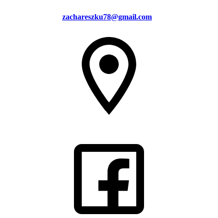
zachareszku78@gmail.com