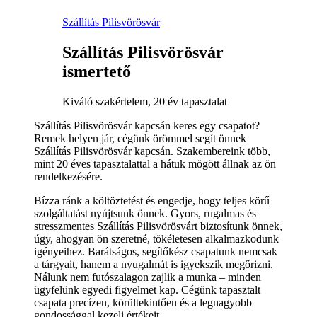
Szállítás Pilisvörösvár
Szállítás Pilisvörösvár
ismertető
Kiváló szakértelem, 20 év tapasztalat
Szállítás Pilisvörösvár kapcsán keres egy csapatot?
Remek helyen jár, cégünk örömmel segít önnek
Szállítás Pilisvörösvár kapcsán. Szakembereink több,
mint 20 éves tapasztalattal a hátuk mögött állnak az ön
rendelkezésére.
Bízza ránk a költöztetést és engedje, hogy teljes körű
szolgáltatást nyújtsunk önnek. Gyors, rugalmas és
stresszmentes Szállítás Pilisvörösvárt biztosítunk önnek,
úgy, ahogyan ön szeretné, tökéletesen alkalmazkodunk
igényeihez. Barátságos, segítőkész csapatunk nemcsak
a tárgyait, hanem a nyugalmát is igyekszik megőrizni.
Nálunk nem futószalagon zajlik a munka – minden
ügyfelünk egyedi figyelmet kap. Cégünk tapasztalt
csapata precízen, körültekintően és a legnagyobb
gondossággal kezeli értékeit.