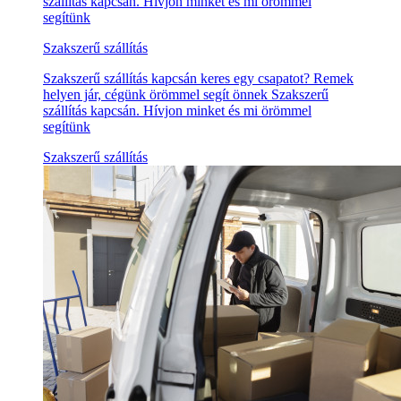
szállítás kapcsán. Hívjon minket és mi örömmel
segítünk
Szakszerű szállítás
Szakszerű szállítás kapcsán keres egy csapatot? Remek
helyen jár, cégünk örömmel segít önnek Szakszerű
szállítás kapcsán. Hívjon minket és mi örömmel
segítünk
Szakszerű szállítás