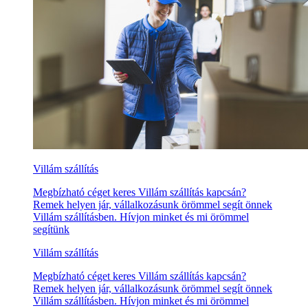
Villám szállítás
Megbízható céget keres Villám szállítás kapcsán?
Remek helyen jár, vállalkozásunk örömmel segít önnek
Villám szállításben. Hívjon minket és mi örömmel
segítünk
Villám szállítás
Megbízható céget keres Villám szállítás kapcsán?
Remek helyen jár, vállalkozásunk örömmel segít önnek
Villám szállításben. Hívjon minket és mi örömmel