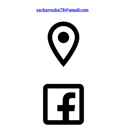
zachareszku78@gmail.com