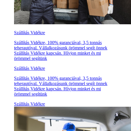
Szállítás Vidékre
Szállítás Vidékre, 100% garanciával, 3,5 tonnás
teherautóval. Vállalkozásunk örömmel segít önnek
Szállítás Vidékre kapcsán. Hívjon minket és mi
örömmel segítünk
Szállítás Vidékre
Szállítás Vidékre, 100% garanciával, 3,5 tonnás
teherautóval. Vállalkozásunk örömmel segít önnek
Szállítás Vidékre kapcsán. Hívjon minket és mi
örömmel segítünk
Szállítás Vidékre