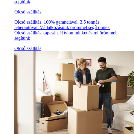
segítünk
Olcsó szállítás
Olcsó szállítás, 100% garanciával, 3,5 tonnás
teherautóval. Vállalkozásunk örömmel segít önnek
Olcsó szállítás kapcsán. Hívjon minket és mi örömmel
segítünk
Olcsó szállítás