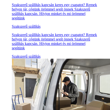
Szakszerű szállítás kapcsán keres egy csapatot? Remek
helyen jár, cégünk örömmel segít önnek Szakszerű
szállítás kapcsán. Hívjon minket és mi örömmel
segítünk
Szakszerű szállítás
Szakszerű szállítás kapcsán keres egy csapatot? Remek
helyen jár, cégünk örömmel segít önnek Szakszerű
szállítás kapcsán. Hívjon minket és mi örömmel
segítünk
Szakszerű szállítás