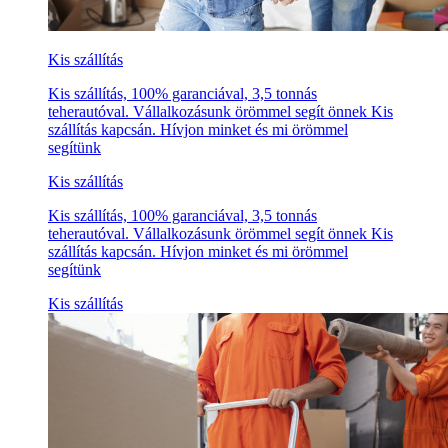
Kis szállítás
Kis szállítás, 100% garanciával, 3,5 tonnás
teherautóval. Vállalkozásunk örömmel segít önnek Kis
szállítás kapcsán. Hívjon minket és mi örömmel
segítünk
Kis szállítás
Kis szállítás, 100% garanciával, 3,5 tonnás
teherautóval. Vállalkozásunk örömmel segít önnek Kis
szállítás kapcsán. Hívjon minket és mi örömmel
segítünk
Kis szállítás