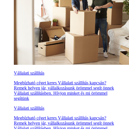
Vállalati szállítás
Megbízható céget keres Vállalati szállítás kapcsán?
Remek helyen jár, vállalkozásunk örömmel segít önnek
Vállalati szállításben. Hívjon minket és mi örömmel
segítünk
Vállalati szállítás
Megbízható céget keres Vállalati szállítás kapcsán?
Remek helyen jár, vállalkozásunk örömmel segít önnek
Vállalati szállításben. Hívjon minket és mi örömmel