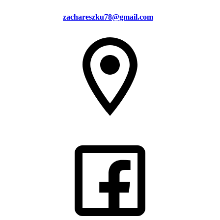
zachareszku78@gmail.com