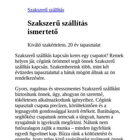
Szakszerű szállítás
Szakszerű szállítás
ismertető
Kiváló szakértelem, 20 év tapasztalat
Szakszerű szállítás kapcsán keres egy csapatot? Remek
helyen jár, cégünk örömmel segít önnek Szakszerű
szállítás kapcsán. Szakembereink több, mint két
évtizedes tapasztalattal a hátuk mögött állnak az ön
rendelkezésére.
Gyors, rugalmas és stresszmentes Szakszerű szállítást
biztosítunk önnek, úgy, ahogyan ön szeretné,
tökéletesen alkalmazkodunk igényeihez. Cégünk
tapasztalt csapata precízen, körültekintően és a
legnagyobb gondossággal kezeli értékeit. Barátságos,
segítőkész csapatunk nemcsak a tárgyait, hanem a
nyugalmát is igyekszik megőrizni. Nálunk nem
futószalagon zajlik a munka – minden ügyfelünk
egyedi figyelmet kap. Bízza ránk a költöztetést és
engedje, hogy teljes körű szolgáltatást nyújtsunk önnek.