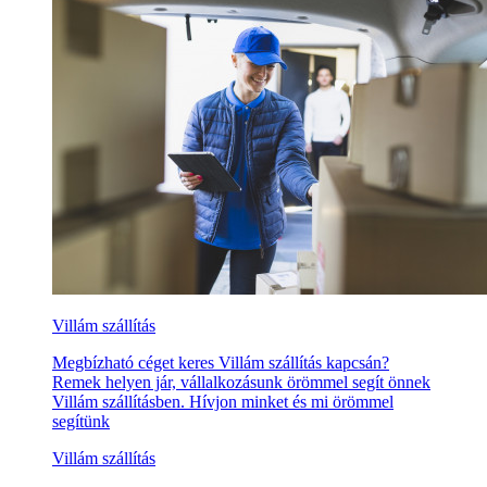
Villám szállítás
Megbízható céget keres Villám szállítás kapcsán?
Remek helyen jár, vállalkozásunk örömmel segít önnek
Villám szállításben. Hívjon minket és mi örömmel
segítünk
Villám szállítás