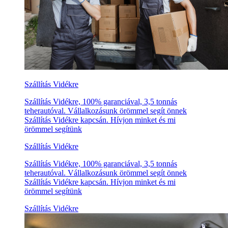
Szállítás Vidékre
Szállítás Vidékre, 100% garanciával, 3,5 tonnás
teherautóval. Vállalkozásunk örömmel segít önnek
Szállítás Vidékre kapcsán. Hívjon minket és mi
örömmel segítünk
Szállítás Vidékre
Szállítás Vidékre, 100% garanciával, 3,5 tonnás
teherautóval. Vállalkozásunk örömmel segít önnek
Szállítás Vidékre kapcsán. Hívjon minket és mi
örömmel segítünk
Szállítás Vidékre