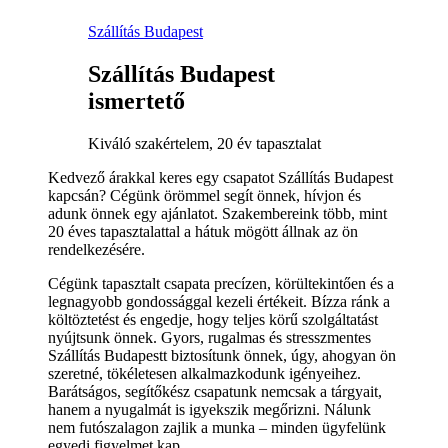
Szállítás Budapest
Szállítás Budapest
ismertető
Kiváló szakértelem, 20 év tapasztalat
Kedvező árakkal keres egy csapatot Szállítás Budapest
kapcsán? Cégünk örömmel segít önnek, hívjon és
adunk önnek egy ajánlatot. Szakembereink több, mint
20 éves tapasztalattal a hátuk mögött állnak az ön
rendelkezésére.
Cégünk tapasztalt csapata precízen, körültekintően és a
legnagyobb gondossággal kezeli értékeit. Bízza ránk a
költöztetést és engedje, hogy teljes körű szolgáltatást
nyújtsunk önnek. Gyors, rugalmas és stresszmentes
Szállítás Budapestt biztosítunk önnek, úgy, ahogyan ön
szeretné, tökéletesen alkalmazkodunk igényeihez.
Barátságos, segítőkész csapatunk nemcsak a tárgyait,
hanem a nyugalmát is igyekszik megőrizni. Nálunk
nem futószalagon zajlik a munka – minden ügyfelünk
egyedi figyelmet kap.