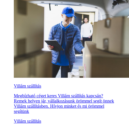
Villám szállítás
Megbízható céget keres Villám szállítás kapcsán?
Remek helyen jár, vállalkozásunk örömmel segít önnek
Villám szállításben. Hívjon minket és mi örömmel
segítünk
Villám szállítás