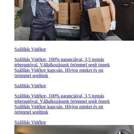
Szállítás Vidékre
Szállítás Vidékre, 100% garanciával, 3,5 tonnás
teherautóval. Vállalkozásunk örömmel segít önnek
Szállítás Vidékre kapcsán. Hívjon minket és mi
örömmel segítünk
Szállítás Vidékre
Szállítás Vidékre, 100% garanciával, 3,5 tonnás
teherautóval. Vállalkozásunk örömmel segít önnek
Szállítás Vidékre kapcsán. Hívjon minket és mi
örömmel segítünk
Szállítás Vidékre