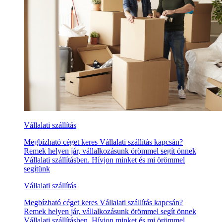
Vállalati szállítás
Megbízható céget keres Vállalati szállítás kapcsán?
Remek helyen jár, vállalkozásunk örömmel segít önnek
Vállalati szállításben. Hívjon minket és mi örömmel
segítünk
Vállalati szállítás
Megbízható céget keres Vállalati szállítás kapcsán?
Remek helyen jár, vállalkozásunk örömmel segít önnek
Vállalati szállításben. Hívjon minket és mi örömmel