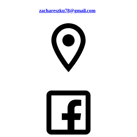
zachareszku78@gmail.com