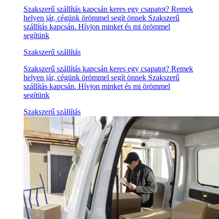
Szakszerű szállítás kapcsán keres egy csapatot? Remek
helyen jár, cégünk örömmel segít önnek Szakszerű
szállítás kapcsán. Hívjon minket és mi örömmel
segítünk
Szakszerű szállítás
Szakszerű szállítás kapcsán keres egy csapatot? Remek
helyen jár, cégünk örömmel segít önnek Szakszerű
szállítás kapcsán. Hívjon minket és mi örömmel
segítünk
Szakszerű szállítás