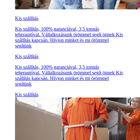
Kis szállítás
Kis szállítás, 100% garanciával, 3,5 tonnás
teherautóval. Vállalkozásunk örömmel segít önnek Kis
szállítás kapcsán. Hívjon minket és mi örömmel
segítünk
Kis szállítás
Kis szállítás, 100% garanciával, 3,5 tonnás
teherautóval. Vállalkozásunk örömmel segít önnek Kis
szállítás kapcsán. Hívjon minket és mi örömmel
segítünk
Kis szállítás