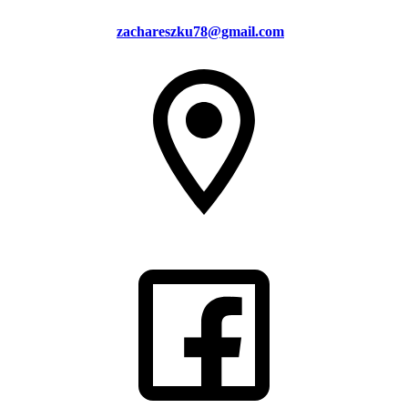
zachareszku78@gmail.com