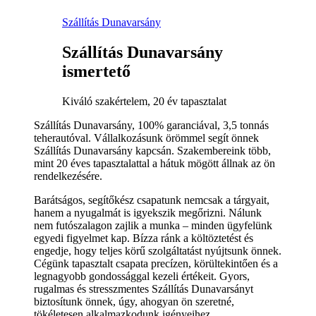
Szállítás Dunavarsány
Szállítás Dunavarsány
ismertető
Kiváló szakértelem, 20 év tapasztalat
Szállítás Dunavarsány, 100% garanciával, 3,5 tonnás
teherautóval. Vállalkozásunk örömmel segít önnek
Szállítás Dunavarsány kapcsán. Szakembereink több,
mint 20 éves tapasztalattal a hátuk mögött állnak az ön
rendelkezésére.
Barátságos, segítőkész csapatunk nemcsak a tárgyait,
hanem a nyugalmát is igyekszik megőrizni. Nálunk
nem futószalagon zajlik a munka – minden ügyfelünk
egyedi figyelmet kap. Bízza ránk a költöztetést és
engedje, hogy teljes körű szolgáltatást nyújtsunk önnek.
Cégünk tapasztalt csapata precízen, körültekintően és a
legnagyobb gondossággal kezeli értékeit. Gyors,
rugalmas és stresszmentes Szállítás Dunavarsányt
biztosítunk önnek, úgy, ahogyan ön szeretné,
tökéletesen alkalmazkodunk igényeihez.