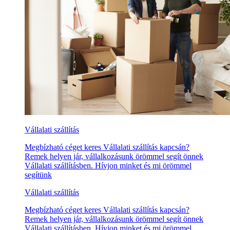
Vállalati szállítás
Megbízható céget keres Vállalati szállítás kapcsán?
Remek helyen jár, vállalkozásunk örömmel segít önnek
Vállalati szállításben. Hívjon minket és mi örömmel
segítünk
Vállalati szállítás
Megbízható céget keres Vállalati szállítás kapcsán?
Remek helyen jár, vállalkozásunk örömmel segít önnek
Vállalati szállításben. Hívjon minket és mi örömmel