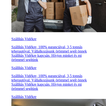
Szállítás Vidékre
Szállítás Vidékre, 100% garanciával, 3,5 tonnás
teherautóval. Vállalkozásunk örömmel segít önnek
Szállítás Vidékre kapcsán. Hívjon minket és mi
örömmel segítünk
Szállítás Vidékre
Szállítás Vidékre, 100% garanciával, 3,5 tonnás
teherautóval. Vállalkozásunk örömmel segít önnek
Szállítás Vidékre kapcsán. Hívjon minket és mi
örömmel segítünk
Szállítás Vidékre