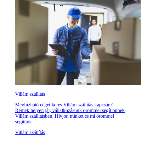
Villám szállítás
Megbízható céget keres Villám szállítás kapcsán?
Remek helyen jár, vállalkozásunk örömmel segít önnek
Villám szállításben. Hívjon minket és mi örömmel
segítünk
Villám szállítás