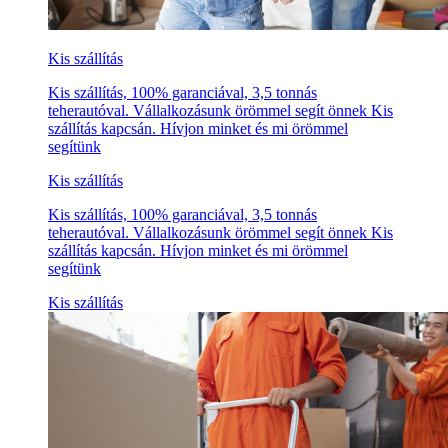
Kis szállítás
Kis szállítás, 100% garanciával, 3,5 tonnás
teherautóval. Vállalkozásunk örömmel segít önnek Kis
szállítás kapcsán. Hívjon minket és mi örömmel
segítünk
Kis szállítás
Kis szállítás, 100% garanciával, 3,5 tonnás
teherautóval. Vállalkozásunk örömmel segít önnek Kis
szállítás kapcsán. Hívjon minket és mi örömmel
segítünk
Kis szállítás