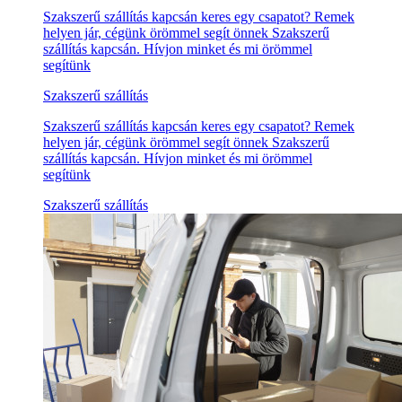
Szakszerű szállítás kapcsán keres egy csapatot? Remek
helyen jár, cégünk örömmel segít önnek Szakszerű
szállítás kapcsán. Hívjon minket és mi örömmel
segítünk
Szakszerű szállítás
Szakszerű szállítás kapcsán keres egy csapatot? Remek
helyen jár, cégünk örömmel segít önnek Szakszerű
szállítás kapcsán. Hívjon minket és mi örömmel
segítünk
Szakszerű szállítás